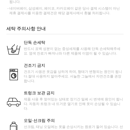
됩니다.
네이버페이, 삼성페이, 페이코, 카카오페이 같은 당사 결제 시스템이 아닌
제휴 결제사를 이용한 결제건은 해당 결제사에서 환불 처리됩니다.
세탁 주의사항 안내
단독 손세탁
반드시 표백 성분이 없는 중성세제를 사용해 단독 손세탁해주세
요. 염색 잔료가 빠져나와 다른 제품에 이염이 될 수 있습니다.
건조기 금지
건조기 사용은 옷감을 상하게 하며, 형태가 변형되는 원인이 됩니
다.절대 사용하지 말아주세요. 서늘한 그늘에서 자연건조를 권장
합니다.
트렁크 보관 금지
제품 사용 후 젖어있는 상태로 장기간 밀폐 시 변색에 원인이 됩니
다. 자동차 트렁크 내 뜨거운 열기로 인해 옷이 손상될 수 있습니
다.
오일·선크림 주의
선크림, 태닝 오일에는 옷을 손상시키는 원료가 들어 있습니다. 선