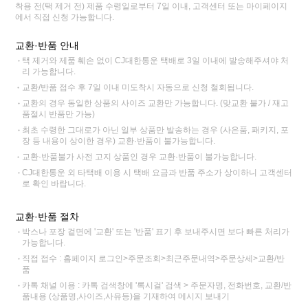
착용 전(택 제거 전) 제품 수령일로부터 7일 이내, 고객센터 또는 마이페이지
에서 직접 신청 가능합니다.
교환·반품 안내
택 제거와 제품 훼손 없이 CJ대한통운 택배로 3일 이내에 발송해주셔야 처
리 가능합니다.
교환/반품 접수 후 7일 이내 미도착시 자동으로 신청 철회됩니다.
교환의 경우 동일한 상품의 사이즈 교환만 가능합니다. (맞교환 불가 / 재고
품절시 반품만 가능)
최초 수령한 그대로가 아닌 일부 상품만 발송하는 경우 (사은품, 패키지, 포
장 등 내용이 상이한 경우) 교환·반품이 불가능합니다.
교환·반품불가 사전 고지 상품인 경우 교환·반품이 불가능합니다.
CJ대한통운 외 타택배 이용 시 택배 요금과 반품 주소가 상이하니 고객센터
로 확인 바랍니다.
교환·반품 절차
박스나 포장 겉면에 '교환' 또는 '반품' 표기 후 보내주시면 보다 빠른 처리가
가능합니다.
직접 접수 : 홈페이지 로그인>주문조회>최근주문내역>주문상세>교환/반
품
카톡 채널 이용 : 카톡 검색창에 '록시걸' 검색 > 주문자명, 전화번호, 교환/반
품내용 (상품명,사이즈,사유등)을 기재하여 메시지 보내기