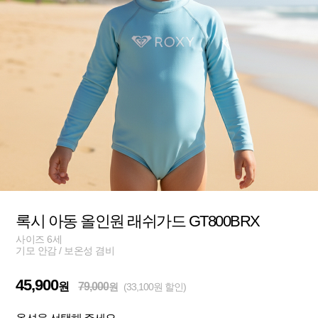
록시 아동 올인원 래쉬가드 GT800BRX
사이즈 6세
기모 안감 / 보온성 겸비
45,900
원
79,000
원
(33,100원 할인)