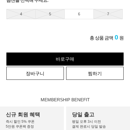
옵션을 선택해 주세요.
4
5
6
7
0
총 상품 금액
원
바로구매
장바구니
찜하기
MEMBERSHIP BENEFIT
신규 회원 혜택
당일 출고
즉시 할인 5% 쿠폰
평일 오후 3시 이전
5만원 쿠폰팩 증정
결제 완료시 당일 발송