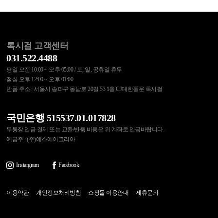
록시걸 고객센터
031.522.4488
평일 오전 10:00 ~ 오후 05:00 / 토, 일, 공휴일 휴무
점심 오후 12:00 ~ 오후 01:00
반품 주소 : 서울시 송파구 동남로 20길 53 1층 CJ대한통운 록시걸
국민은행 515537.01.017828
무통장 입금 결제 또는 교환/반품 비용은 위 계좌로 입금바랍니다.
예금주 : (주)에스에이코리아
Instargram
Facebook
이용약관
개인정보처리방침
쇼핑몰 이용안내
제휴문의