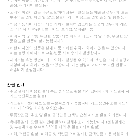
부착된 택을 제거하였거나 제거한 흔적이 있는 경우 (예: 택제거, 패키지백
손상, 패키지백 분실 등)
고객의 책임이 있는 사유로 인하여 상품이 멸실 또는 훼손된 경우 (예: 보관
부주의로 인한 이염 및 오염, 물놀이 기구 이용으로 인한 손상 및 훼손 등)
착용과 동시에 제품의 제품 가치가 현저히 감소하는 상품의 경우 (예: 레깅
스, 비키니, 이너웨어, 브라패드, 브라탑, 언더웨어 등)
이미 세탁 및 착용, 수선한 상품 (제품 하자 시에도 세탁 및 착용, 수선한 상
품은 교환·반품이 불가능합니다.)
패턴 디자인의 상품은 실제 제품과 패턴 위치가 차이가 있을 수 있습니다.
이는 불량이 아니므로 교환·반품 시 배송비가 발생합니다.
사이즈는 측정 방법에 따라 오차가 발생될 수 있으며, 색상은 모니터 설정과
사양에 따라 차이가 있을 수 있습니다. 이는 불량이 아니므로 교환·반품 시
배송비가 발생됩니다.
환불 안내
주문 결제시 이용한 결제 수단 방식으로 환불 처리 됩니다. (예: 카드결제 시
카드 승인취소로 환불)
카드결제 : 전체취소 또는 부분취소가 가능합니다. 카드 승인취소는 카드사
에 따라 1~3일 소요될 수 있습니다.
무통장입금 : 취소 및 환불 금액만큼 고객님 요청 계좌로 환불 처리됩니다.
휴대폰결제 : 당월 결제건에 한하여 전체취소가 가능합니다. (전월결제건
및 부분취소는 수수료 3.6%를 제외 후 환불계좌로 환불)
예치, 적립금 환불 : 예치금 및 적립금으로 결제한 금액만큼 자동 복원 처리