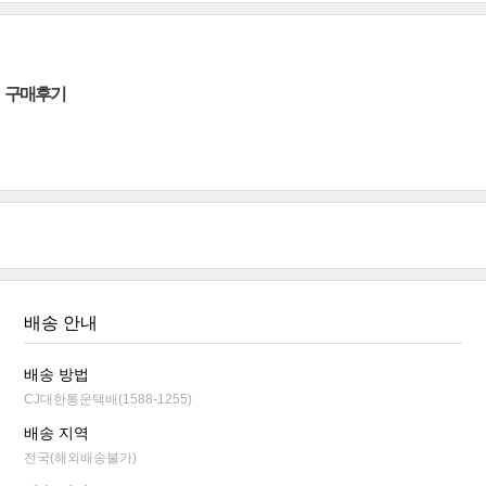
구매후기
배송 안내
배송 방법
CJ대한통운택배(1588-1255)
배송 지역
전국(해외배송불가)