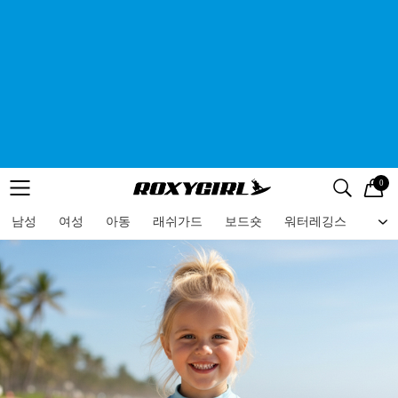
0
로고
메뉴
검색
메뉴
남성
여성
아동
래쉬가드
보드숏
워터레깅스
비치