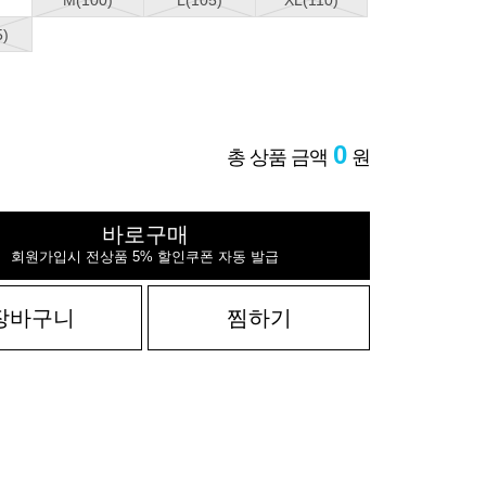
M(100)
L(105)
XL(110)
5)
0
총 상품 금액
원
바로구매
회원가입시 전상품 5% 할인쿠폰 자동 발급
장바구니
찜하기