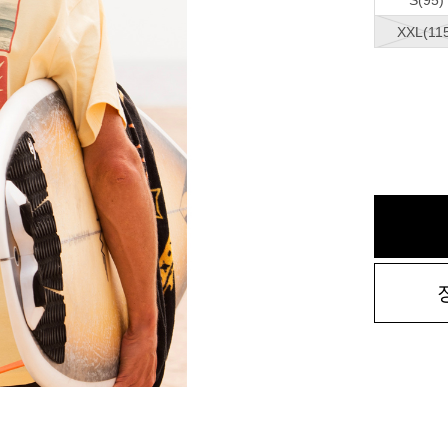
S(95)
XXL(11