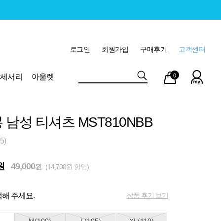
로그인
회원가입
구매후기
고객센터
마이
장바
악세서리
아울렛
0
페이
구니
 남성 티셔츠 MST810NBB
5)
원
49,000
원
(14,700원 할인)
상품 후기 보기
해 주세요.