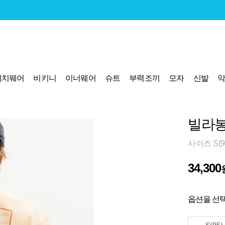
비치웨어
비키니
이너웨어
슈트
부력조끼
모자
신발
빌라봉
사이즈 S(9
34,300
옵션을 선택