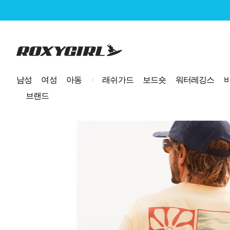
로고
남성
여성
아동
래쉬가드
보드숏
워터레깅스
브랜드