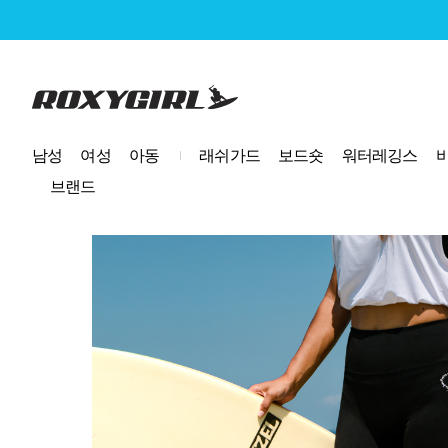
로고
남성
여성
아동
래쉬가드
보드숏
워터레깅스
브랜드