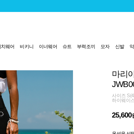
비치웨어
비키니
이너웨어
슈트
부력조끼
모자
신발
마리아
JWB0
사이즈 S(44
하이웨이스
25,600
옵션을 선택