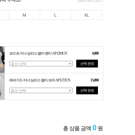
M
L
XL
보드숏 이너 심리스 멀티 팬티 AP1293CN
4,900
선택 완료
래쉬가드 이너 심리스 멀티 브라 AP1272CN
15,800
선택 완료
0
총 상품 금액
원