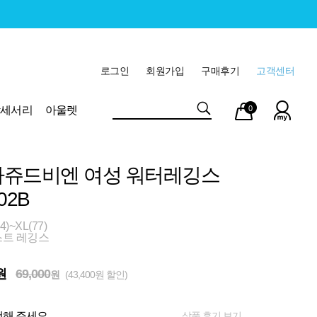
로그인
회원가입
구매후기
고객센터
마이
장바
악세서리
아울렛
0
페이
구니
쥬드비엔 여성 워터레깅스
02B
)~XL(77)
트 레깅스
원
69,000
원
(43,400원 할인)
상품 후기 보기
해 주세요.