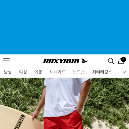
0
로고
메뉴
검색
메뉴
남성
여성
아동
래쉬가드
보드숏
워터레깅스
비치