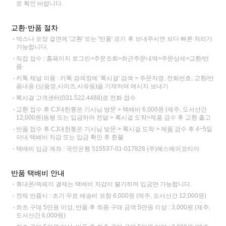
로 확인 바랍니다.
교환·반품 절차
박스나 포장 겉면에 '교환' 또는 '반품' 표기 후 보내주시면 보다 빠른 처리가
가능합니다.
직접 접수 : 홈페이지 로그인>주문조회>최근주문내역>주문상세>교환/반
품
카톡 채널 이용 : 카톡 검색창에 '록시걸' 검색 > 주문자명, 전화번호, 교환/반
품내용 (상품명,사이즈,사유등)을 기재하여 메시지 보내기
록시걸 고객센터(031.522.4488)로 전화 접수
교환 접수 후 CJ대한통운 기사님 방문 > 택배비 6,000원 (제주, 도서산간
12,000원)동봉 또는 입금하여 전달 > 록시걸 도착>제품 검수 후 교환 출고
반품 접수 후 CJ대한통운 기사님 방문 > 록시걸 도착 > 제품 검수 후 4~5일
이내 택배비 차감 또는 입금 확인 후 환불
택배비 입금 계좌 : 국민은행 515537-01-017828 (주)에스에이코리아
반품 택배비 안내
휴대폰/쓱페이 결제는 택배비 차감이 불가하여 입금만 가능합니다.
전체 반품시 : 초기 무료 배송비 포함 6,000원 (제주, 도서산간 12,000원)
최초 구매 5만원 이상, 반품 후 최종 구매 금액 5만원 이상 : 3,000원 (제주,
도서산간 6,000원)