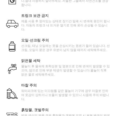
다.절대 사용하지 말아주세요. 서늘한 그늘에서 자연건조를 권장
합니다.
트렁크 보관 금지
제품 사용 후 젖어있는 상태로 장기간 밀폐 시 변색에 원인이 됩니
다. 자동차 트렁크 내 뜨거운 열기로 인해 옷이 손상될 수 있습니
다.
오일·선크림 주의
선크림, 태닝 오일에는 옷을 손상시키는 원료가 들어 있습니다. 선
크림, 오일이 묻은 경우 유분이 남지 않을 때까지 세탁해주세요.
맑은물 세탁
물놀이 후 물속에 화학성분 및 염분으로 인해 변색이 발생할 수 있
으며, 땀으로 인해 부분 탁생이 발생할 수 있습니다.물놀이 직후
맑은 물로 세탁해주세요.
마찰 주의
워터파크에 있는 미끄럼틀 같은 물놀이 기구에 경우 마찰로 인하
여 옷감이 상하거나 보풀이 발생할 수 있으니 사용에 주의 바랍니
다.
흙탕물, 갯벌주의
밝은 색상의 제품 경우 흙탕물과 갯벌에 오염 시 부분 변색이 발생