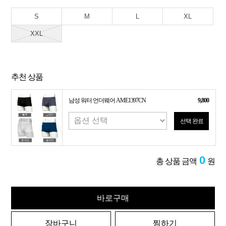
S
M
L
XL
XXL
추천 상품
남성 워터 언더웨어 AME1397CN
9,800
선택 완료
0
총 상품 금액
원
바로구매
장바구니
찜하기