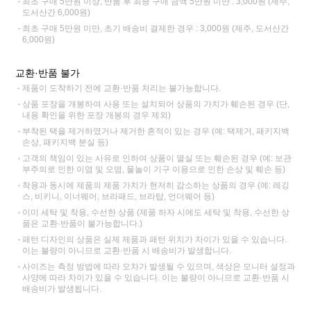
최초 구매 5만원 이상, 반품 후 최종 구매 금액 5만원 미만 : 3,000원 (제주,
도서산간 6,000원)
최초 구매 5만원 미만, 초기 배송비 결제한 경우 : 3,000원 (제주, 도서산간
6,000원)
교환·반품 불가
제품이 도착하기 전에 교환·반품 처리는 불가능합니다.
상품 포장을 개봉하여 사용 또는 설치되어 상품의 가치가 훼손된 경우 (단,
내용 확인을 위한 포장 개봉의 경우 제외)
부착된 택을 제거하였거나 제거한 흔적이 있는 경우 (예: 택제거, 패키지백
손상, 패키지백 분실 등)
고객의 책임이 있는 사유로 인하여 상품이 멸실 또는 훼손된 경우 (예: 보관
부주의로 인한 이염 및 오염, 물놀이 기구 이용으로 인한 손상 및 훼손 등)
착용과 동시에 제품의 제품 가치가 현저히 감소하는 상품의 경우 (예: 레깅
스, 비키니, 이너웨어, 브라패드, 브라탑, 언더웨어 등)
이미 세탁 및 착용, 수선한 상품 (제품 하자 시에도 세탁 및 착용, 수선한 상
품은 교환·반품이 불가능합니다.)
패턴 디자인의 상품은 실제 제품과 패턴 위치가 차이가 있을 수 있습니다.
이는 불량이 아니므로 교환·반품 시 배송비가 발생합니다.
사이즈는 측정 방법에 따라 오차가 발생될 수 있으며, 색상은 모니터 설정과
사양에 따라 차이가 있을 수 있습니다. 이는 불량이 아니므로 교환·반품 시
배송비가 발생됩니다.