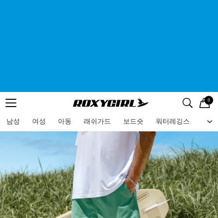
0
로고
메뉴
검색
메뉴
남성
여성
아동
래쉬가드
보드숏
워터레깅스
비치