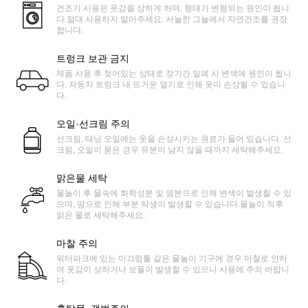
건조기 사용은 옷감을 상하게 하며, 형태가 변형되는 원인이 됩니
다.절대 사용하지 말아주세요. 서늘한 그늘에서 자연건조를 권장
합니다.
트렁크 보관 금지
제품 사용 후 젖어있는 상태로 장기간 밀폐 시 변색에 원인이 됩니
다. 자동차 트렁크 내 뜨거운 열기로 인해 옷이 손상될 수 있습니
다.
오일·선크림 주의
선크림, 태닝 오일에는 옷을 손상시키는 원료가 들어 있습니다. 선
크림, 오일이 묻은 경우 유분이 남지 않을 때까지 세탁해주세요.
맑은물 세탁
물놀이 후 물속에 화학성분 및 염분으로 인해 변색이 발생할 수 있
으며, 땀으로 인해 부분 탁생이 발생할 수 있습니다.물놀이 직후
맑은 물로 세탁해주세요.
마찰 주의
워터파크에 있는 미끄럼틀 같은 물놀이 기구에 경우 마찰로 인하
여 옷감이 상하거나 보풀이 발생할 수 있으니 사용에 주의 바랍니
다.