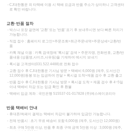
CJ대한통운 외 타택배 이용 시 택배 요금과 반품 주소가 상이하니 고객센터
로 확인 바랍니다.
교환·반품 절차
박스나 포장 겉면에 '교환' 또는 '반품' 표기 후 보내주시면 보다 빠른 처리가
가능합니다.
직접 접수 : 홈페이지 로그인>주문조회>최근주문내역>주문상세>교환/반
품
카톡 채널 이용 : 카톡 검색창에 '록시걸' 검색 > 주문자명, 전화번호, 교환/반
품내용 (상품명,사이즈,사유등)을 기재하여 메시지 보내기
록시걸 고객센터(031.522.4488)로 전화 접수
교환 접수 후 CJ대한통운 기사님 방문 > 택배비 6,000원 (제주, 도서산간
12,000원)동봉 또는 입금하여 전달 > 록시걸 도착>제품 검수 후 교환 출고
반품 접수 후 CJ대한통운 기사님 방문 > 록시걸 도착 > 제품 검수 후 4~5일
이내 택배비 차감 또는 입금 확인 후 환불
택배비 입금 계좌 : 국민은행 515537-01-017828 (주)에스에이코리아
반품 택배비 안내
휴대폰/쓱페이 결제는 택배비 차감이 불가하여 입금만 가능합니다.
전체 반품시 : 초기 무료 배송비 포함 6,000원 (제주, 도서산간 12,000원)
최초 구매 5만원 이상, 반품 후 최종 구매 금액 5만원 이상 : 3,000원 (제주,