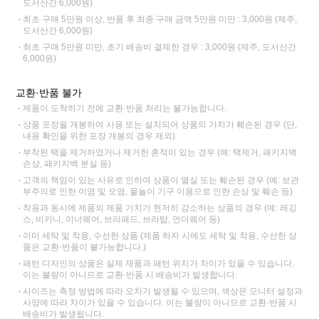
도서산간 6,000원)
최초 구매 5만원 이상, 반품 후 최종 구매 금액 5만원 미만 : 3,000원 (제주,
도서산간 6,000원)
최초 구매 5만원 미만, 초기 배송비 결제한 경우 : 3,000원 (제주, 도서산간
6,000원)
교환·반품 불가
제품이 도착하기 전에 교환·반품 처리는 불가능합니다.
상품 포장을 개봉하여 사용 또는 설치되어 상품의 가치가 훼손된 경우 (단,
내용 확인을 위한 포장 개봉의 경우 제외)
부착된 택을 제거하였거나 제거한 흔적이 있는 경우 (예: 택제거, 패키지백
손상, 패키지백 분실 등)
고객의 책임이 있는 사유로 인하여 상품이 멸실 또는 훼손된 경우 (예: 보관
부주의로 인한 이염 및 오염, 물놀이 기구 이용으로 인한 손상 및 훼손 등)
착용과 동시에 제품의 제품 가치가 현저히 감소하는 상품의 경우 (예: 레깅
스, 비키니, 이너웨어, 브라패드, 브라탑, 언더웨어 등)
이미 세탁 및 착용, 수선한 상품 (제품 하자 시에도 세탁 및 착용, 수선한 상
품은 교환·반품이 불가능합니다.)
패턴 디자인의 상품은 실제 제품과 패턴 위치가 차이가 있을 수 있습니다.
이는 불량이 아니므로 교환·반품 시 배송비가 발생합니다.
사이즈는 측정 방법에 따라 오차가 발생될 수 있으며, 색상은 모니터 설정과
사양에 따라 차이가 있을 수 있습니다. 이는 불량이 아니므로 교환·반품 시
배송비가 발생됩니다.