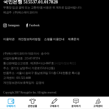
국민은행 515537.01.017828
무통장 입금 결제 또는 교환/반품 비용은 위 계좌로 입금바랍니다.
예금주 : (주)에스에이코리아
Instargram
Facebook
이용약관
개인정보처리방침
쇼핑몰 이용안내
제휴문의
(주)에스에이코리아 대표이사 : 송수아
사업자등록번호 : 215-87-97374
통신판매업신고번호 : 제2020-다산-0607호
[사업자정보확인]
주소 : 경기도 남양주시 가운로153 (다산동)
반품주소 : 서울시 송파구 동남로20길 53 1층 CJ대한통운 록시걸
고객센터 : 031.522.4488
개인정보관리보호책임자 : 김영석
Copyright 2007 Roxygirl.tv Inc. All rights reserved.
록시걸
PC Ver
구매하기
관련상품
상품후기
문의하기
고객센터