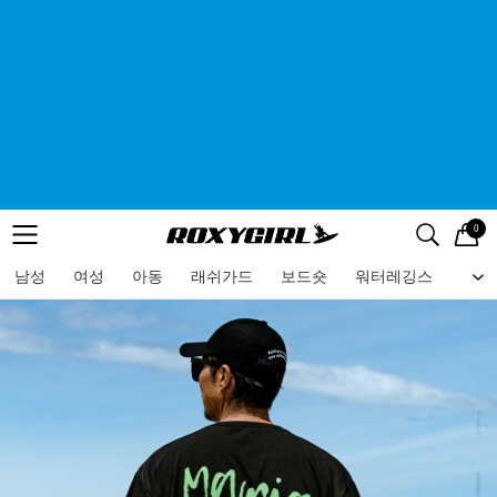
0
로고
메뉴
검색
메뉴
남성
여성
아동
래쉬가드
보드숏
워터레깅스
비치