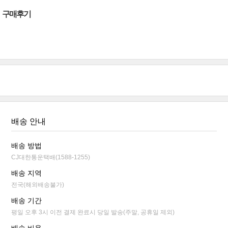
구매후기
배송 안내
배송 방법
CJ대한통운택배(1588-1255)
배송 지역
전국(해외배송불가)
배송 기간
평일 오후 3시 이전 결제 완료시 당일 발송(주말, 공휴일 제외)
배송 비용