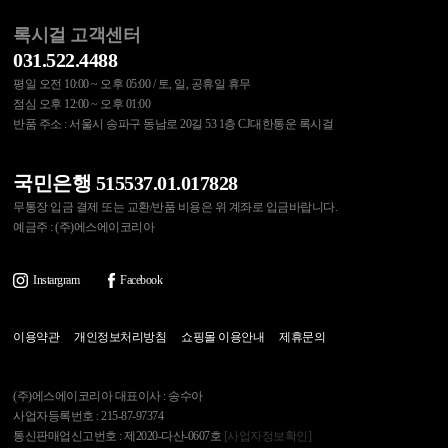
록시걸 고객센터
031.522.4488
평일 오전 10:00 ~ 오후 05:00 / 토, 일, 공휴일 휴무
점심 오후 12:00 ~ 오후 01:00
반품 주소 : 서울시 송파구 동남로 20길 53 1층 CJ대한통운 록시걸
국민은행 515537.01.017828
무통장 입금 결제 또는 교환/반품 비용은 위 계좌로 입금바랍니다.
예금주 : (주)에스에이코리아
Instargram
Facebook
이용약관
개인정보처리방침
쇼핑몰 이용안내
제휴문의
(주)에스에이코리아 대표이사 : 송수아
사업자등록번호 : 215-87-97374
통신판매업신고번호 : 제2020-다산-0607호
[사업자정보확인]