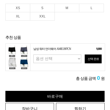
XS
S
M
L
XL
XXL
추천 상품
남성 워터 언더웨어 AME1397CN
9,800
선택 완료
0
총 상품 금액
원
바로구매
장바구니
찜하기