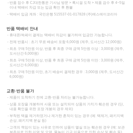
반품 접수 후 CJ대한통운 기사님 방문 > 록시걸 도착 > 제품 검수 후 4~5일
이내 택배비 차감 또는 입금 확인 후 환불
택배비 입금 계좌 : 국민은행 515537-01-017828 (주)에스에이코리아
반품 택배비 안내
휴대폰/쓱페이 결제는 택배비 차감이 불가하여 입금만 가능합니다.
전체 반품시 : 초기 무료 배송비 포함 6,000원 (제주, 도서산간 12,000원)
최초 구매 5만원 이상, 반품 후 최종 구매 금액 5만원 이상 : 3,000원 (제주,
도서산간 6,000원)
최초 구매 5만원 이상, 반품 후 최종 구매 금액 5만원 미만 : 3,000원 (제주,
도서산간 6,000원)
최초 구매 5만원 미만, 초기 배송비 결제한 경우 : 3,000원 (제주, 도서산간
6,000원)
교환·반품 불가
제품이 도착하기 전에 교환·반품 처리는 불가능합니다.
상품 포장을 개봉하여 사용 또는 설치되어 상품의 가치가 훼손된 경우 (단,
내용 확인을 위한 포장 개봉의 경우 제외)
부착된 택을 제거하였거나 제거한 흔적이 있는 경우 (예: 택제거, 패키지백
손상, 패키지백 분실 등)
고객의 책임이 있는 사유로 인하여 상품이 멸실 또는 훼손된 경우 (예: 보관
부주의로 인한 이염 및 오염, 물놀이 기구 이용으로 인한 손상 및 훼손 등)