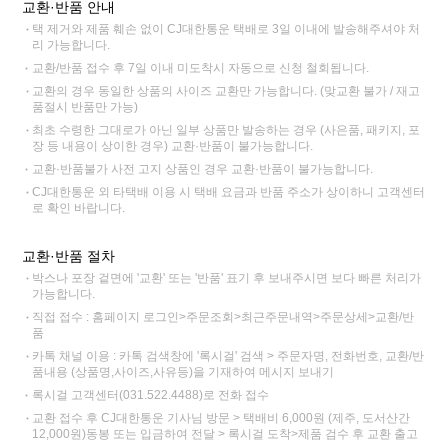
교환·반품 안내
택 제거와 제품 훼손 없이 CJ대한통운 택배로 3일 이내에 발송해주셔야 처
리 가능합니다.
교환/반품 접수 후 7일 이내 미도착시 자동으로 신청 철회됩니다.
교환의 경우 동일한 상품의 사이즈 교환만 가능합니다. (맞교환 불가 / 재고
품절시 반품만 가능)
최초 수령한 그대로가 아닌 일부 상품만 발송하는 경우 (사은품, 패키지, 포
장 등 내용이 상이한 경우) 교환·반품이 불가능합니다.
교환·반품불가 사전 고지 상품인 경우 교환·반품이 불가능합니다.
CJ대한통운 외 타택배 이용 시 택배 요금과 반품 주소가 상이하니 고객센터
로 확인 바랍니다.
교환·반품 절차
박스나 포장 겉면에 '교환' 또는 '반품' 표기 후 보내주시면 보다 빠른 처리가
가능합니다.
직접 접수 : 홈페이지 로그인>주문조회>최근주문내역>주문상세>교환/반
품
카톡 채널 이용 : 카톡 검색창에 '록시걸' 검색 > 주문자명, 전화번호, 교환/반
품내용 (상품명,사이즈,사유등)을 기재하여 메시지 보내기
록시걸 고객센터(031.522.4488)로 전화 접수
교환 접수 후 CJ대한통운 기사님 방문 > 택배비 6,000원 (제주, 도서산간
12,000원)동봉 또는 입금하여 전달 > 록시걸 도착>제품 검수 후 교환 출고