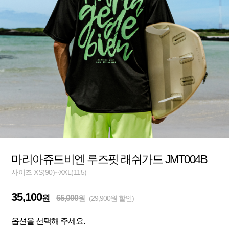
마리아쥬드비엔 루즈핏 래쉬가드 JMT004B
사이즈 XS(90)~XXL(115)
35,100
원
65,000
원
(29,900원 할인)
옵션을 선택해 주세요.