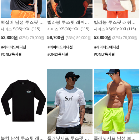
퀵실버 남성 루즈핏 래쉬가드 MT1017BQS
빌라봉 루즈핏 래쉬가드 MT1129BBB
빌라봉 루즈핏 래쉬가드 MT1135WBB
사이즈 S(95)~XXL(115)
사이즈 XS(90)~XXL(115)
사이즈 XS(90)~XXL(115)
53,800원
59,700원
53,800원
(32%)
79,000원
(33%)
89,000원
(32%)
79,000원
볼컴 남성 루즈핏 래쉬가드 MT1008BVC
플래닛서프 루즈핏 래쉬가드 UMT026WPS
플래닛서프 남성 보드숏 UMB002GPS