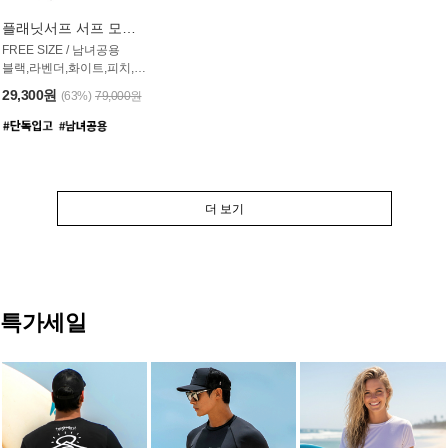
플래닛서프 서프 모자 UAC007PS
FREE SIZE / 남녀공용
블랙,라벤더,화이트,피치,그레이,오트밀 6컬러
29,300원
(63%)
79,000원
더 보기
특가세일