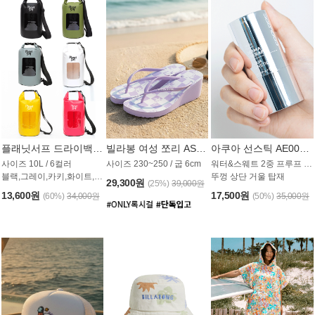
플래닛서프 드라이백 UAB009PS
빌라봉 여성 쪼리 AS1862PBB
아쿠아 선스틱 AE008MG
사이즈 10L / 6컬러
사이즈 230~250 / 굽 6cm
워터&스웨트 2중 프루프 / SPF 50+
블랙,그레이,카키,화이트,옐로우,핑크
뚜껑 상단 거울 탑재
29,300원
(25%)
39,000원
13,600원
17,500원
(60%)
34,000원
(50%)
35,000원