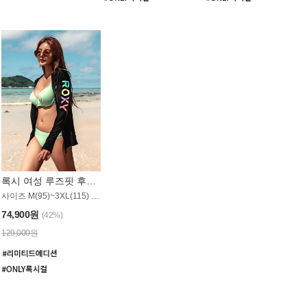
록시 여성 루즈핏 후드 래쉬가드 WT900BRX
사이즈 M(95)~3XL(115) / 롱기장 타입
74,900원
(42%)
129,000원