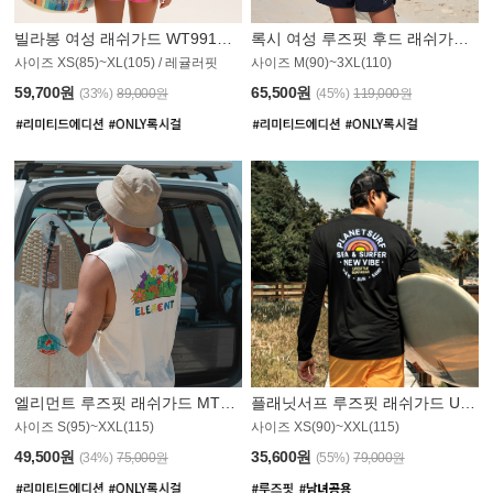
빌라봉 여성 래쉬가드 WT991BBB
록시 여성 루즈핏 후드 래쉬가드 WT555WRX
S
사이즈 XS(85)~XL(105) / 레귤러핏
사이즈 M(90)~3XL(110)
59,700원
65,500원
(33%)
89,000원
(45%)
119,000원
엘리먼트 루즈핏 래쉬가드 MT1114WEM
플래닛서프 루즈핏 래쉬가드 UMT010BPS
사이즈 S(95)~XXL(115)
사이즈 XS(90)~XXL(115)
PS
49,500원
35,600원
(34%)
75,000원
(55%)
79,000원