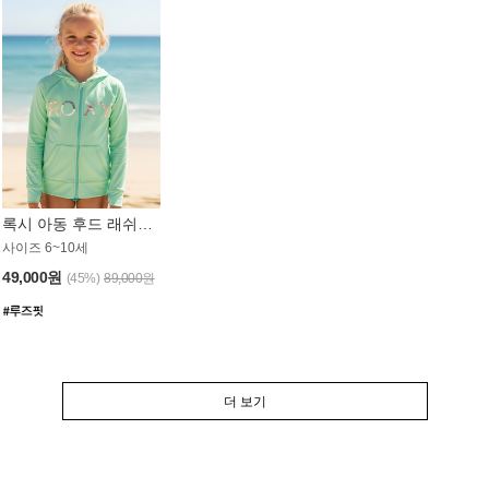
록시 아동 후드 래쉬가드 GT764MRX
사이즈 6~10세
49,000원
(45%)
89,000원
더 보기