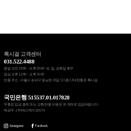
록시걸 고객센터
031.522.4488
평일 오전 10:00 ~ 오후 05:00 / 토, 일, 공휴일 휴무
점심 오후 12:00 ~ 오후 01:00
반품 주소 : 서울시 송파구 동남로 20길 53 1층 CJ대한통운 록시걸
국민은행 515537.01.017828
무통장 입금 결제 또는 교환/반품 비용은 위 계좌로 입금바랍니다.
예금주 : (주)에스에이코리아
Instargram
Facebook