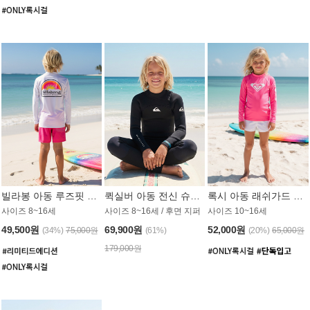
빌라봉 아동 루즈핏 래쉬가드 BT804WBB
퀵실버 아동 전신 슈트 (3/2mm) BS023KQS
록시 아동 래쉬가드 GT815MRX
사이즈 8~16세
사이즈 8~16세 / 후면 지퍼
사이즈 10~16세
49,500원
69,900원
52,000원
(34%)
75,000원
(61%)
(20%)
65,000원
179,000원