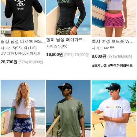
헐리 남성 래쉬가드 MT521CHL
립컬 남성 티셔츠 MST445BRC
록시 여성 보드숏 WB773KRX
사이즈 S(95)
사이즈 S(95), XL(110)
사이즈 44~55
UV 차단 UPF50+ 티셔츠
19,800원
(75%)
79,000원
9,000원
(87%)
69,000원
29,700원
(57%)
69,000원