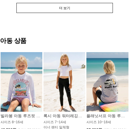
더 보기
아동 상품
빌라봉 아동 루즈핏 래쉬가드 GT813WBB
록시 아동 워터레깅스 GB672BRX
플래닛서프 아동 루즈핏 래쉬가드 UBT009GPS
사이즈 8~16세
사이즈 7~14세
사이즈 10~18세
이너 팬티 일체형