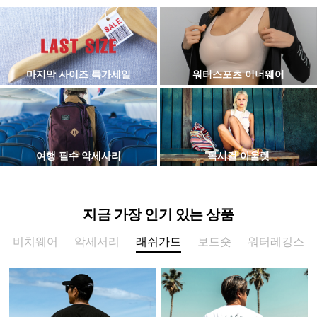
마지막 사이즈 특가세일
워터스포츠 이너웨어
여행 필수 악세사리
록시걸 아울렛
지금 가장 인기 있는 상품
비치웨어
악세서리
래쉬가드
보드숏
워터레깅스