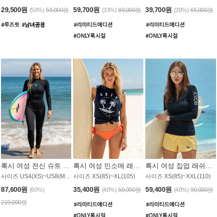
29,500원
59,700원
39,700원
(50%)
59,000원
(33%)
89,000원
(39%)
65,000원
록시 여성 전신 슈트 (4/3mm) WS221KRX
록시 여성 민소매 래쉬가드 WT907BRX
록시 여성 집업 래쉬가드 WT868BRX
사이즈 US4(XS)~US8(M) / 후면 지퍼
사이즈 XS(85)~XL(105)
사이즈 XS(85)~XXL(110)
87,600원
35,400원
59,400원
(60%)
(40%)
59,000원
(40%)
99,000원
219,000원