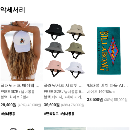
악세서리
플래닛서프 메쉬캡 모자 UAC009PS
플래닛서프 서프햇 모자 UAC002PS
빌라봉 비치 타올 AT1768PBB
FREE SIZE / 남녀공용
FREE SIZE / 남녀공용 6컬러
사이즈 160*80cm
블랙, 화이트 2컬러
블랙,베이지,그레이,카키,핑크,화이트
38,500원
(30%)
55,000원
29,400원
39,600원
(40%)
49,000원
(48%)
76,000원