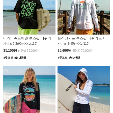
마리아쥬드비엔 루즈핏 래쉬가드 JMT004B
플래닛서프 루즈핏 래쉬가드 UMT008WPS
사이즈 XS(90)~XXL(115)
사이즈 S(95)~XXL(115)
35,100원
35,600원
(46%)
65,000원
(55%)
79,000원