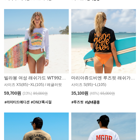
빌라봉 여성 래쉬가드 WT992WBB
마리아쥬드비엔 루즈핏 래쉬가드 JWT013O
사이즈 XS(85)~XL(105) / 레귤러핏
사이즈 S(95)~L(105)
011PS
59,700원
35,100원
(33%)
89,000원
(46%)
65,000원