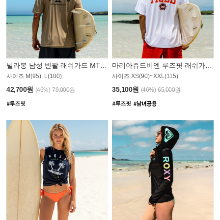
빌라봉 남성 반팔 래쉬가드 MT1082GBB
마리아쥬드비엔 루즈핏 래쉬가드 JMT005W
사이즈 M(95), L(100)
사이즈 XS(90)~XXL(115)
42,700원
35,100원
(46%)
79,000원
(46%)
65,000원
N