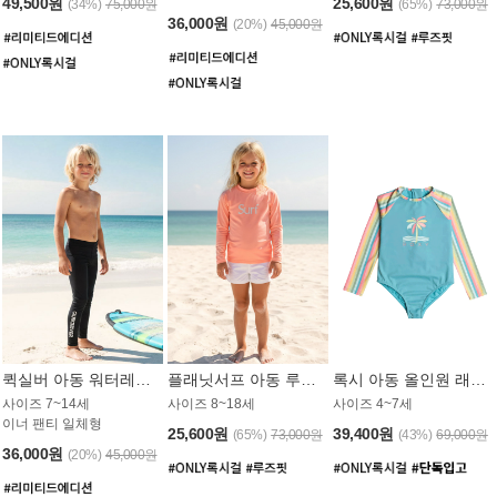
49,500원
25,600원
(34%)
75,000원
(65%)
73,000원
36,000원
(20%)
45,000원
퀵실버 아동 워터레깅스 BB776BQS
플래닛서프 아동 루즈핏 래쉬가드 UGT012CPS
록시 아동 올인원 래쉬가드 GT811BRX
사이즈 7~14세
사이즈 8~18세
사이즈 4~7세
이너 팬티 일체형
25,600원
39,400원
(65%)
73,000원
(43%)
69,000원
36,000원
(20%)
45,000원