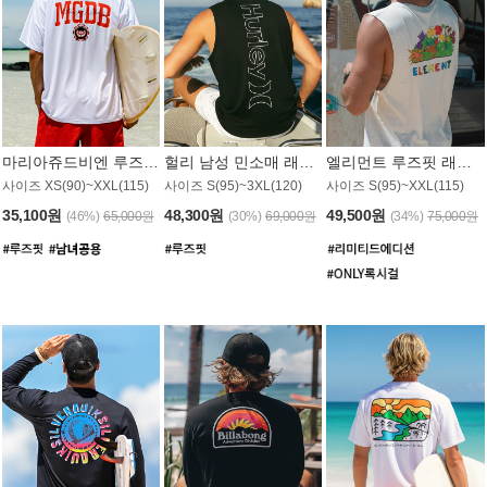
마리아쥬드비엔 루즈핏 래쉬가드 JMT005W
헐리 남성 민소매 래쉬가드 MT1155BHL
엘리먼트 루즈핏 래쉬가드 MT1114WEM
사이즈 XS(90)~XXL(115)
사이즈 S(95)~3XL(120)
사이즈 S(95)~XXL(115)
35,100원
48,300원
49,500원
(46%)
65,000원
(30%)
69,000원
(34%)
75,000원