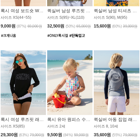
록시 여성 보드숏 WB791PRX
퀵실버 남성 루즈핏 래쉬가드 MT1072GQS
퀵실버 남성 티셔츠 MST356WQS
사이즈 XS(44~55)
사이즈 S(95)~XL(110)
사이즈 S(90), M(95)
9,000원
32,500원
15,600원
(87%)
69,000원
(50%)
65,000원
(60%)
39,000원
록시 여성 루즈핏 래쉬가드 WT909BRX
록시 유아 원피스 수영복 B588W
퀵실버 아동 집업 래쉬가드 BT682LQS
사이즈 XS(85)
사이즈 2세
사이즈 8, 10세
29,300원
9,500원
35,600원
(63%)
79,000원
(84%)
59,000원
(55%)
79,000원