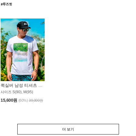
퀵실버 남성 티셔츠 MST357WQS
사이즈 S(90), M(95)
15,600원
(60%)
39,000원
더 보기