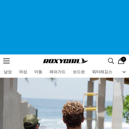
0
로고
메뉴
검색
메뉴
남성
여성
아동
래쉬가드
보드숏
워터레깅스
비치