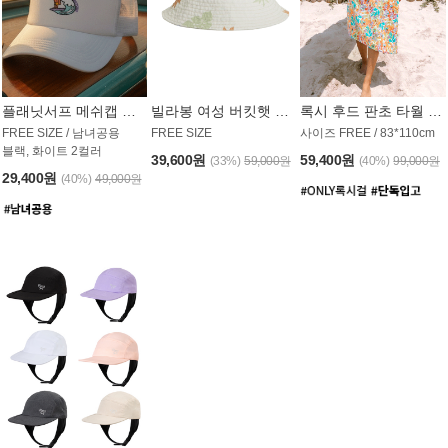
플래닛서프 메쉬캡 모자 UAC008PS
빌라봉 여성 버킷햇 AC1971MBB
록시 후드 판초 타월 AT1765WRX
FREE SIZE / 남녀공용
FREE SIZE
사이즈 FREE / 83*110cm
블랙, 화이트 2컬러
39,600원
59,400원
(33%)
59,000원
(40%)
99,000원
29,400원
(40%)
49,000원