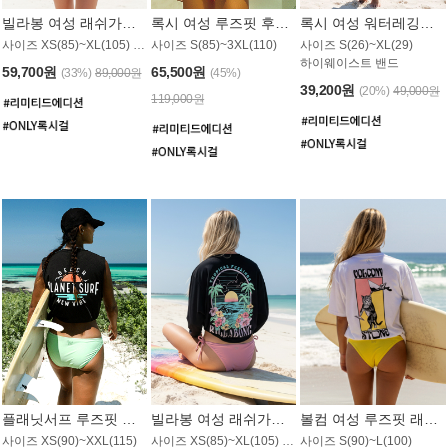
빌라봉 여성 래쉬가드 WT992WBB
록시 여성 루즈핏 후드 래쉬가드 WT556BRX
록시 여성 워터레깅스 WB1016BRX
사이즈 XS(85)~XL(105) / 레귤러핏
사이즈 S(85)~3XL(110)
사이즈 S(26)~XL(29)
하이웨이스트 밴드
59,700원
65,500원
(33%)
89,000원
(45%)
39,200원
(20%)
49,000원
119,000원
플래닛서프 루즈핏 래쉬가드 UWT044BPS
빌라봉 여성 래쉬가드 WT988BBB
볼컴 여성 루즈핏 래쉬가드 MT1005VC
사이즈 XS(90)~XXL(115)
사이즈 XS(85)~XL(105) / 오버핏
사이즈 S(90)~L(100)