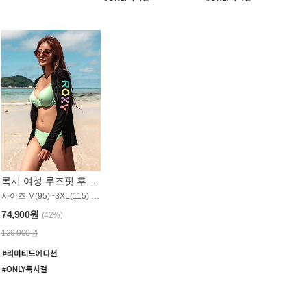
록시 여성 루즈핏 후드 래쉬가드 WT900BRX
사이즈 M(95)~3XL(115) / 롱기장 타입
74,900원
(42%)
129,000원