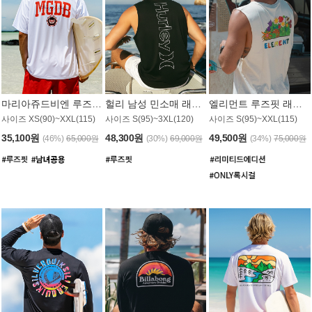
마리아쥬드비엔 루즈핏 래쉬가드 JMT005W
헐리 남성 민소매 래쉬가드 MT1155BHL
엘리먼트 루즈핏 래쉬가드 MT1114WEM
사이즈 XS(90)~XXL(115)
사이즈 S(95)~3XL(120)
사이즈 S(95)~XXL(115)
35,100원
48,300원
49,500원
(46%)
65,000원
(30%)
69,000원
(34%)
75,000원