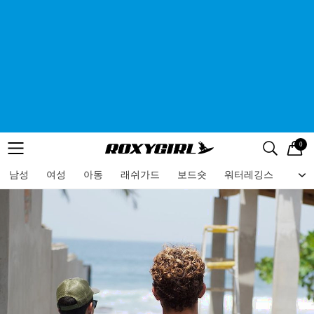
0
로고
메뉴
검색
메뉴
남성
여성
아동
래쉬가드
보드숏
워터레깅스
비치