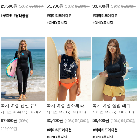
29,500원
59,700원
39,700원
(50%)
59,000원
(33%)
89,000원
(39%)
65,000원
록시 여성 전신 슈트 (4/3mm) WS221KRX
록시 여성 민소매 래쉬가드 WT907BRX
록시 여성 집업 래쉬가드 WT868BRX
사이즈 US4(XS)~US8(M) / 후면 지퍼
사이즈 XS(85)~XL(105)
사이즈 XS(85)~XXL(110)
87,600원
35,400원
59,400원
(60%)
(40%)
59,000원
(40%)
99,000원
219,000원