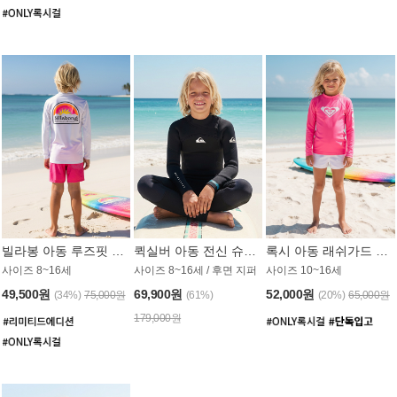
빌라봉 아동 루즈핏 래쉬가드 BT804WBB
퀵실버 아동 전신 슈트 (3/2mm) BS023KQS
록시 아동 래쉬가드 GT815MRX
사이즈 8~16세
사이즈 8~16세 / 후면 지퍼
사이즈 10~16세
49,500원
69,900원
52,000원
(34%)
75,000원
(61%)
(20%)
65,000원
179,000원