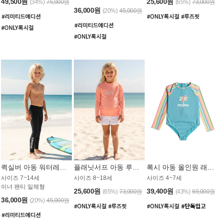
49,500원
25,600원
(34%)
75,000원
(65%)
73,000원
36,000원
(20%)
45,000원
퀵실버 아동 워터레깅스 BB776BQS
플래닛서프 아동 루즈핏 래쉬가드 UGT012CPS
록시 아동 올인원 래쉬가드 GT811BRX
사이즈 7~14세
사이즈 8~18세
사이즈 4~7세
이너 팬티 일체형
25,600원
39,400원
(65%)
73,000원
(43%)
69,000원
36,000원
(20%)
45,000원