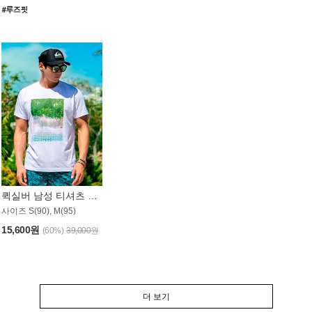
퀵실버 남성 티셔츠 MST357WQS
사이즈 S(90), M(95)
15,600원
(60%)
39,000원
더 보기