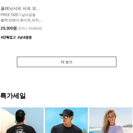
플래닛서프 서프 모자 UAC007PS
FREE SIZE / 남녀공용
블랙,라벤더,화이트,피치,그레이,오트밀 6컬러
29,300원
(63%)
79,000원
더 보기
특가세일