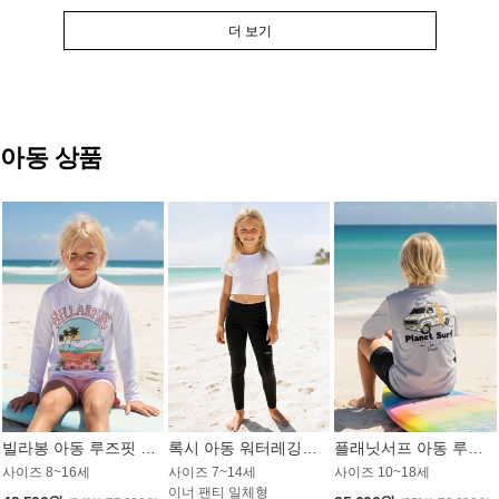
더 보기
아동 상품
빌라봉 아동 루즈핏 래쉬가드 GT813WBB
록시 아동 워터레깅스 GB672BRX
플래닛서프 아동 루즈핏 래쉬가드 UBT009GPS
사이즈 8~16세
사이즈 7~14세
사이즈 10~18세
이너 팬티 일체형