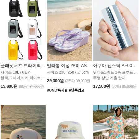
플래닛서프 드라이백 UAB009PS
빌라봉 여성 쪼리 AS1862PBB
아쿠아 선스틱 AE008MG
사이즈 10L / 6컬러
사이즈 230~250 / 굽 6cm
워터&스웨트 2중 프루프 / SPF 50+
블랙,그레이,카키,화이트,옐로우,핑크
뚜껑 상단 거울 탑재
29,300원
(25%)
39,000원
13,600원
17,500원
(60%)
34,000원
(50%)
35,000원