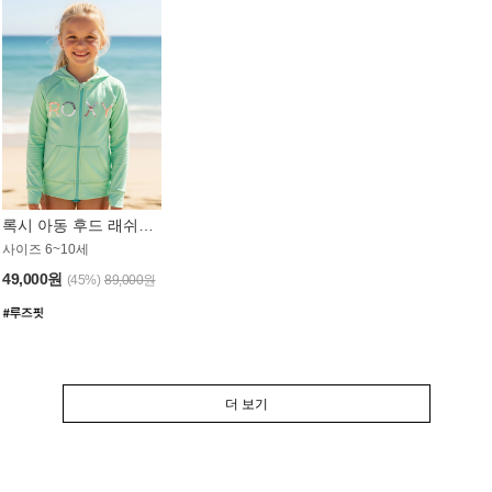
록시 아동 후드 래쉬가드 GT764MRX
사이즈 6~10세
49,000원
(45%)
89,000원
더 보기