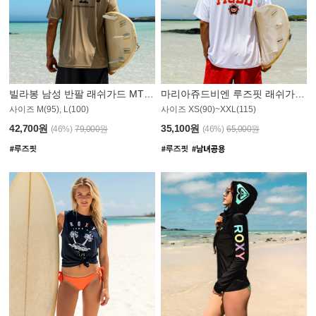
빌라봉 남성 반팔 래쉬가드 MT1082GBB
마리아쥬드비엔 루즈핏 래쉬가드 JMT005W
사이즈 M(95), L(100)
사이즈 XS(90)~XXL(115)
42,700원
35,100원
(46%)
79,000원
(46%)
65,000원
N