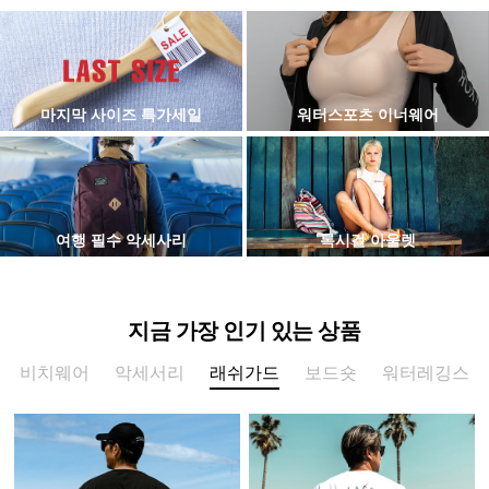
마지막 사이즈 특가세일
워터스포츠 이너웨어
여행 필수 악세사리
록시걸 아울렛
지금 가장 인기 있는 상품
비치웨어
악세서리
래쉬가드
보드숏
워터레깅스