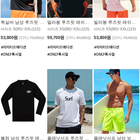
퀵실버 남성 루즈핏 래쉬가드 MT1017BQS
빌라봉 루즈핏 래쉬가드 MT1129BBB
빌라봉 루즈핏 래쉬가드 MT1135WBB
사이즈 S(95)~XXL(115)
사이즈 XS(90)~XXL(115)
사이즈 XS(90)~XXL(115)
53,800원
59,700원
53,800원
(32%)
79,000원
(33%)
89,000원
(32%)
79,000원
볼컴 남성 루즈핏 래쉬가드 MT1008BVC
플래닛서프 루즈핏 래쉬가드 UMT026WPS
플래닛서프 남성 보드숏 UMB002GPS