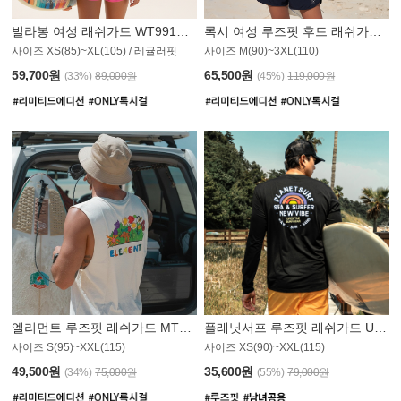
빌라봉 여성 래쉬가드 WT991BBB
록시 여성 루즈핏 후드 래쉬가드 WT555WRX
S
사이즈 XS(85)~XL(105) / 레귤러핏
사이즈 M(90)~3XL(110)
59,700원
65,500원
(33%)
89,000원
(45%)
119,000원
엘리먼트 루즈핏 래쉬가드 MT1114WEM
플래닛서프 루즈핏 래쉬가드 UMT010BPS
사이즈 S(95)~XXL(115)
사이즈 XS(90)~XXL(115)
PS
49,500원
35,600원
(34%)
75,000원
(55%)
79,000원