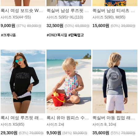
록시 여성 보드숏 WB791PRX
퀵실버 남성 루즈핏 래쉬가드 MT1072GQS
퀵실버 남성 티셔츠 MST356WQS
사이즈 XS(44~55)
사이즈 S(95)~XL(110)
사이즈 S(90), M(95)
9,000원
32,500원
15,600원
(87%)
69,000원
(50%)
65,000원
(60%)
39,000원
록시 여성 루즈핏 래쉬가드 WT909BRX
록시 유아 원피스 수영복 B588W
퀵실버 아동 집업 래쉬가드 BT682LQS
사이즈 XS(85)
사이즈 2세
사이즈 8, 10세
29,300원
9,500원
35,600원
(63%)
79,000원
(84%)
59,000원
(55%)
79,000원