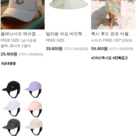
플래닛서프 메쉬캡 모자 UAC008PS
빌라봉 여성 버킷햇 AC1971MBB
록시 후드 판초 타월 AT1765WRX
FREE SIZE / 남녀공용
FREE SIZE
사이즈 FREE / 83*110cm
블랙, 화이트 2컬러
39,600원
59,400원
(33%)
59,000원
(40%)
99,000원
29,400원
(40%)
49,000원