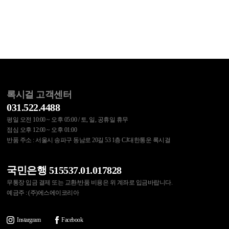
록시걸 고객센터
031.522.4488
평일 오전 10:00 ~ 오후 05:00 / 토, 일, 공휴일 휴무
점심 오후 12:00 ~ 오후 01:00
반품 주소 : 서울시 송파구 동남로 20길 53 1층 CJ대한통운 록시걸
국민은행 515537.01.017828
무통장 입금 결제 또는 교환/반품 비용은 위 계좌로 입금바랍니다.
예금주 : (주)에스에이코리아
Instargram
Facebook