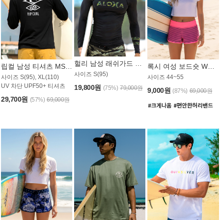
헐리 남성 래쉬가드 MT521CHL
립컬 남성 티셔츠 MST445BRC
록시 여성 보드숏 WB773KRX
사이즈 S(95)
사이즈 S(95), XL(110)
사이즈 44~55
UV 차단 UPF50+ 티셔츠
19,800원
(75%)
79,000원
9,000원
(87%)
69,000원
29,700원
(57%)
69,000원