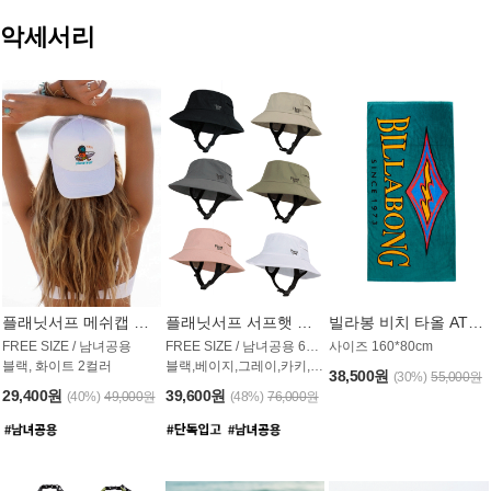
악세서리
플래닛서프 메쉬캡 모자 UAC009PS
플래닛서프 서프햇 모자 UAC002PS
빌라봉 비치 타올 AT1768PBB
FREE SIZE / 남녀공용
FREE SIZE / 남녀공용 6컬러
사이즈 160*80cm
블랙, 화이트 2컬러
블랙,베이지,그레이,카키,핑크,화이트
38,500원
(30%)
55,000원
29,400원
39,600원
(40%)
49,000원
(48%)
76,000원