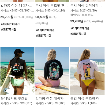
빌라봉 여성 래쉬가드 WT992WBB
록시 여성 루즈핏 후드 래쉬가드 WT556BRX
록시 여성 워터레깅스 WB1016BRX
사이즈 XS(85)~XL(105) / 레귤러핏
사이즈 S(85)~3XL(110)
사이즈 S(26)~XL(29)
하이웨이스트 밴드
59,700원
65,500원
(33%)
89,000원
(45%)
39,200원
(20%)
49,000원
119,000원
플래닛서프 루즈핏 래쉬가드 UWT044BPS
빌라봉 여성 래쉬가드 WT988BBB
볼컴 여성 루즈핏 래쉬가드 MT1005VC
사이즈 XS(90)~XXL(115)
사이즈 XS(85)~XL(105) / 오버핏
사이즈 S(90)~L(100)