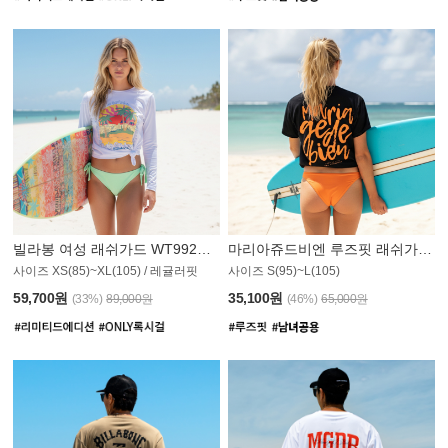
빌라봉 여성 래쉬가드 WT992WBB
마리아쥬드비엔 루즈핏 래쉬가드 JWT013O
사이즈 XS(85)~XL(105) / 레귤러핏
사이즈 S(95)~L(105)
011PS
59,700원
35,100원
(33%)
89,000원
(46%)
65,000원