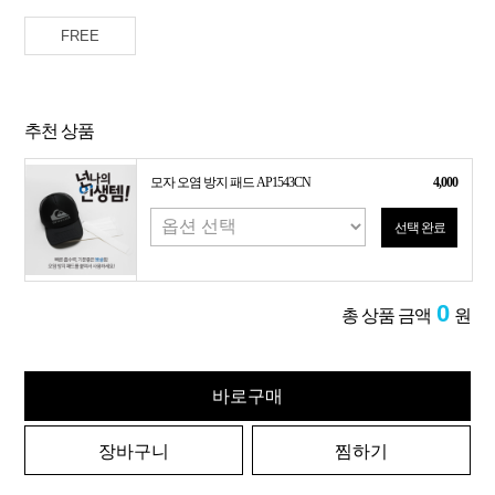
FREE
추천 상품
모자 오염 방지 패드 AP1543CN
4,000
선택 완료
0
총 상품 금액
원
바로구매
장바구니
찜하기