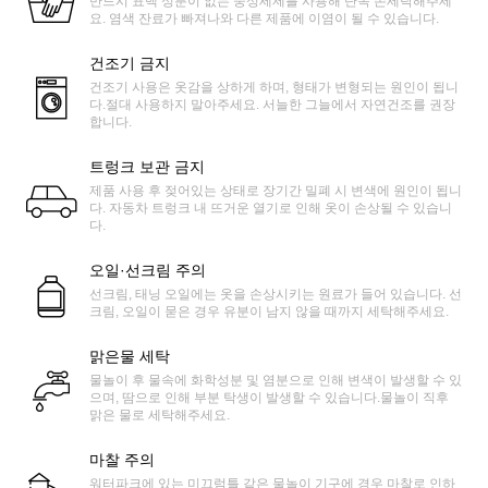
반드시 표백 성분이 없는 중성세제를 사용해 단독 손세탁해주세
요. 염색 잔료가 빠져나와 다른 제품에 이염이 될 수 있습니다.
건조기 금지
건조기 사용은 옷감을 상하게 하며, 형태가 변형되는 원인이 됩니
다.절대 사용하지 말아주세요. 서늘한 그늘에서 자연건조를 권장
합니다.
트렁크 보관 금지
제품 사용 후 젖어있는 상태로 장기간 밀폐 시 변색에 원인이 됩니
다. 자동차 트렁크 내 뜨거운 열기로 인해 옷이 손상될 수 있습니
다.
오일·선크림 주의
선크림, 태닝 오일에는 옷을 손상시키는 원료가 들어 있습니다. 선
크림, 오일이 묻은 경우 유분이 남지 않을 때까지 세탁해주세요.
맑은물 세탁
물놀이 후 물속에 화학성분 및 염분으로 인해 변색이 발생할 수 있
으며, 땀으로 인해 부분 탁생이 발생할 수 있습니다.물놀이 직후
맑은 물로 세탁해주세요.
마찰 주의
워터파크에 있는 미끄럼틀 같은 물놀이 기구에 경우 마찰로 인하