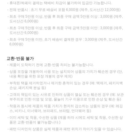
휴대폰/쓱페이 결제는 택배비 차감이 불가하여 입금만 가능합니다.
전체 반품시 : 초기 무료 배송비 포함 6,000원 (제주, 도서산간 12,000원)
최초 구매 5만원 이상, 반품 후 최종 구매 금액 5만원 이상 : 3,000원 (제주,
도서산간 6,000원)
최초 구매 5만원 이상, 반품 후 최종 구매 금액 5만원 미만 : 3,000원 (제주,
도서산간 6,000원)
최초 구매 5만원 미만, 초기 배송비 결제한 경우 : 3,000원 (제주, 도서산간
6,000원)
교환·반품 불가
제품이 도착하기 전에 교환·반품 처리는 불가능합니다.
상품 포장을 개봉하여 사용 또는 설치되어 상품의 가치가 훼손된 경우 (단,
내용 확인을 위한 포장 개봉의 경우 제외)
부착된 택을 제거하였거나 제거한 흔적이 있는 경우 (예: 택제거, 패키지백
손상, 패키지백 분실 등)
고객의 책임이 있는 사유로 인하여 상품이 멸실 또는 훼손된 경우 (예: 보관
부주의로 인한 이염 및 오염, 물놀이 기구 이용으로 인한 손상 및 훼손 등)
착용과 동시에 제품의 제품 가치가 현저히 감소하는 상품의 경우 (예: 레깅
스, 비키니, 이너웨어, 브라패드, 브라탑, 언더웨어 등)
이미 세탁 및 착용, 수선한 상품 (제품 하자 시에도 세탁 및 착용, 수선한 상
품은 교환·반품이 불가능합니다.)
패턴 디자인의 상품은 실제 제품과 패턴 위치가 차이가 있을 수 있습니다.