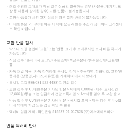
최초 수령한 그대로가 아닌 일부 상품만 발송하는 경우 (사은품, 패키지, 포
장 등 내용이 상이한 경우) 교환·반품이 불가능합니다.
교환·반품불가 사전 고지 상품인 경우 교환·반품이 불가능합니다.
CJ대한통운 외 타택배 이용 시 택배 요금과 반품 주소가 상이하니 고객센터
로 확인 바랍니다.
교환·반품 절차
박스나 포장 겉면에 '교환' 또는 '반품' 표기 후 보내주시면 보다 빠른 처리가
가능합니다.
직접 접수 : 홈페이지 로그인>주문조회>최근주문내역>주문상세>교환/반
품
카톡 채널 이용 : 카톡 검색창에 '록시걸' 검색 > 주문자명, 전화번호, 교환/반
품내용 (상품명,사이즈,사유등)을 기재하여 메시지 보내기
록시걸 고객센터(031.522.4488)로 전화 접수
교환 접수 후 CJ대한통운 기사님 방문 > 택배비 6,000원 (제주, 도서산간
12,000원)동봉 또는 입금하여 전달 > 록시걸 도착>제품 검수 후 교환 출고
반품 접수 후 CJ대한통운 기사님 방문 > 록시걸 도착 > 제품 검수 후 4~5일
이내 택배비 차감 또는 입금 확인 후 환불
택배비 입금 계좌 : 국민은행 515537-01-017828 (주)에스에이코리아
반품 택배비 안내