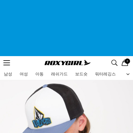
0
로고
메뉴
검색
메뉴
남성
여성
아동
래쉬가드
보드숏
워터레깅스
비치