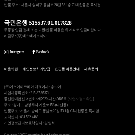
반품 주소 : 서울시 송파구 동남로 20길 53 1층 CJ대한통운 록시걸
국민은행 515537.01.017828
무통장 입금 결제 또는 교환/반품 비용은 위 계좌로 입금바랍니다.
예금주 : (주)에스에이코리아
Instargram
Facebook
이용약관
개인정보처리방침
쇼핑몰 이용안내
제휴문의
(주)에스에이코리아 대표이사 : 송수아
사업자등록번호 : 215-87-97374
통신판매업신고번호 : 제2020-다산-0607호
[사업자정보확인]
주소 : 경기도 남양주시 가운로153 (다산동)
반품주소 : 서울시 송파구 동남로20길 53 1층 CJ대한통운 록시걸
고객센터 : 031.522.4488
개인정보관리보호책임자 : 김영석
Copyright 2007 Roxygirl.tv Inc. All rights reserved.