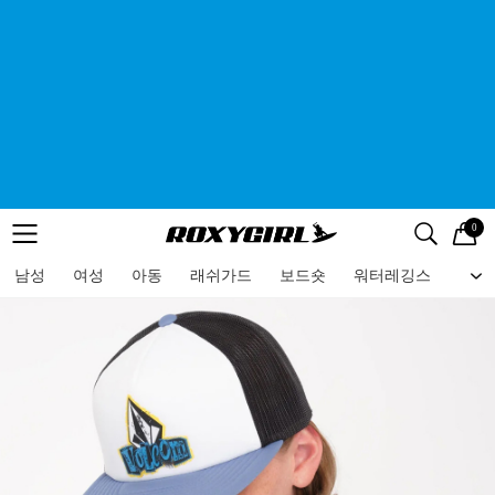
0
로고
메뉴
검색
메뉴
남성
여성
아동
래쉬가드
보드숏
워터레깅스
비치