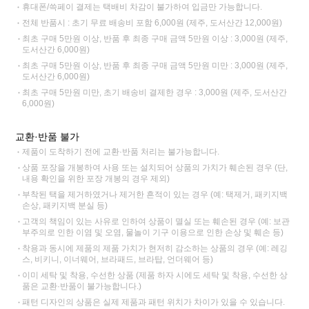
휴대폰/쓱페이 결제는 택배비 차감이 불가하여 입금만 가능합니다.
전체 반품시 : 초기 무료 배송비 포함 6,000원 (제주, 도서산간 12,000원)
최초 구매 5만원 이상, 반품 후 최종 구매 금액 5만원 이상 : 3,000원 (제주,
도서산간 6,000원)
최초 구매 5만원 이상, 반품 후 최종 구매 금액 5만원 미만 : 3,000원 (제주,
도서산간 6,000원)
최초 구매 5만원 미만, 초기 배송비 결제한 경우 : 3,000원 (제주, 도서산간
6,000원)
교환·반품 불가
제품이 도착하기 전에 교환·반품 처리는 불가능합니다.
상품 포장을 개봉하여 사용 또는 설치되어 상품의 가치가 훼손된 경우 (단,
내용 확인을 위한 포장 개봉의 경우 제외)
부착된 택을 제거하였거나 제거한 흔적이 있는 경우 (예: 택제거, 패키지백
손상, 패키지백 분실 등)
고객의 책임이 있는 사유로 인하여 상품이 멸실 또는 훼손된 경우 (예: 보관
부주의로 인한 이염 및 오염, 물놀이 기구 이용으로 인한 손상 및 훼손 등)
착용과 동시에 제품의 제품 가치가 현저히 감소하는 상품의 경우 (예: 레깅
스, 비키니, 이너웨어, 브라패드, 브라탑, 언더웨어 등)
이미 세탁 및 착용, 수선한 상품 (제품 하자 시에도 세탁 및 착용, 수선한 상
품은 교환·반품이 불가능합니다.)
패턴 디자인의 상품은 실제 제품과 패턴 위치가 차이가 있을 수 있습니다.