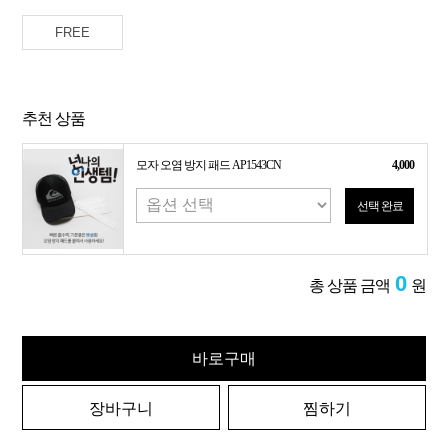
FREE
추천 상품
모자 오염 방지 패드 AP1543CN
4,000
선택 완료
0
총 상품 금액
원
바로구매
장바구니
찜하기