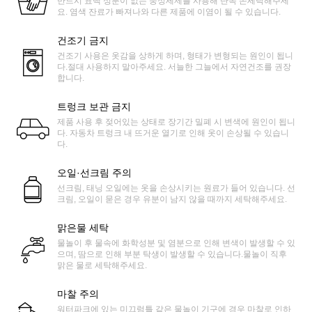
반드시 표백 성분이 없는 중성세제를 사용해 단독 손세탁해주세
요. 염색 잔료가 빠져나와 다른 제품에 이염이 될 수 있습니다.
건조기 금지
건조기 사용은 옷감을 상하게 하며, 형태가 변형되는 원인이 됩니
다.절대 사용하지 말아주세요. 서늘한 그늘에서 자연건조를 권장
합니다.
트렁크 보관 금지
제품 사용 후 젖어있는 상태로 장기간 밀폐 시 변색에 원인이 됩니
다. 자동차 트렁크 내 뜨거운 열기로 인해 옷이 손상될 수 있습니
다.
오일·선크림 주의
선크림, 태닝 오일에는 옷을 손상시키는 원료가 들어 있습니다. 선
크림, 오일이 묻은 경우 유분이 남지 않을 때까지 세탁해주세요.
맑은물 세탁
물놀이 후 물속에 화학성분 및 염분으로 인해 변색이 발생할 수 있
으며, 땀으로 인해 부분 탁생이 발생할 수 있습니다.물놀이 직후
맑은 물로 세탁해주세요.
마찰 주의
워터파크에 있는 미끄럼틀 같은 물놀이 기구에 경우 마찰로 인하