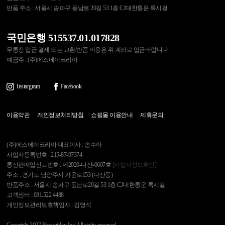
반품 주소 : 서울시 송파구 동남로 20길 53 1층 CJ대한통운 록시걸
국민은행 515537.01.017828
무통장 입금 결제 또는 교환/반품 비용은 위 계좌로 입금바랍니다.
예금주 : (주)에스에이코리아
Instargram
Facebook
이용약관
개인정보처리방침
쇼핑몰 이용안내
제휴문의
(주)에스에이코리아 대표이사 : 송수아
사업자등록번호 : 215-87-97374
통신판매업신고번호 : 제2020-다산-0607호
[사업자정보확인]
주소 : 경기도 남양주시 가운로153 (다산동)
반품주소 : 서울시 송파구 동남로20길 53 1층 CJ대한통운 록시걸
고객센터 : 031.522.4488
개인정보관리보호책임자 : 김영석
Copyright 2007 Roxygirl.tv Inc. All rights reserved.