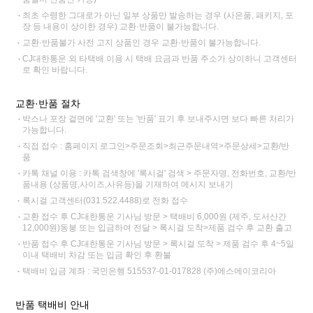
최초 수령한 그대로가 아닌 일부 상품만 발송하는 경우 (사은품, 패키지, 포
장 등 내용이 상이한 경우) 교환·반품이 불가능합니다.
교환·반품불가 사전 고지 상품인 경우 교환·반품이 불가능합니다.
CJ대한통운 외 타택배 이용 시 택배 요금과 반품 주소가 상이하니 고객센터
로 확인 바랍니다.
교환·반품 절차
박스나 포장 겉면에 '교환' 또는 '반품' 표기 후 보내주시면 보다 빠른 처리가
가능합니다.
직접 접수 : 홈페이지 로그인>주문조회>최근주문내역>주문상세>교환/반
품
카톡 채널 이용 : 카톡 검색창에 '록시걸' 검색 > 주문자명, 전화번호, 교환/반
품내용 (상품명,사이즈,사유등)을 기재하여 메시지 보내기
록시걸 고객센터(031.522.4488)로 전화 접수
교환 접수 후 CJ대한통운 기사님 방문 > 택배비 6,000원 (제주, 도서산간
12,000원)동봉 또는 입금하여 전달 > 록시걸 도착>제품 검수 후 교환 출고
반품 접수 후 CJ대한통운 기사님 방문 > 록시걸 도착 > 제품 검수 후 4~5일
이내 택배비 차감 또는 입금 확인 후 환불
택배비 입금 계좌 : 국민은행 515537-01-017828 (주)에스에이코리아
반품 택배비 안내