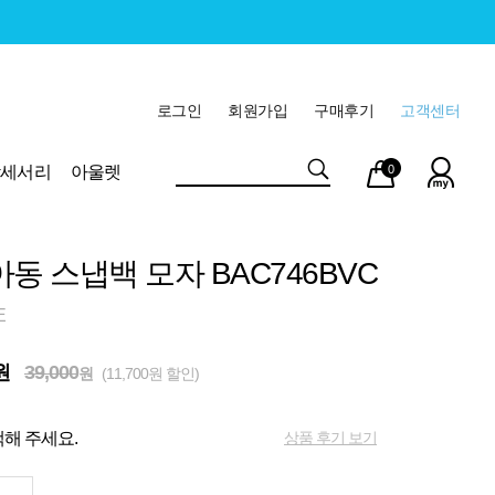
로그인
회원가입
구매후기
고객센터
마이
장바
악세서리
아울렛
0
페이
구니
아동 스냅백 모자 BAC746BVC
E
원
39,000
원
(11,700원 할인)
상품 후기 보기
해 주세요.