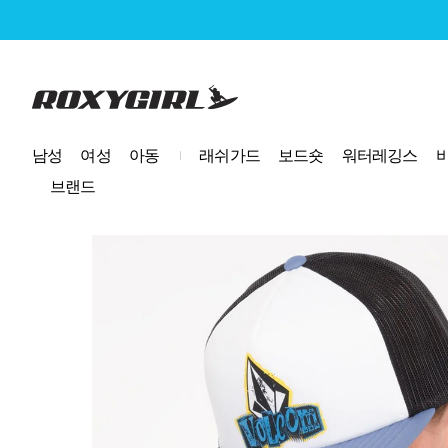
로고
남성
여성
아동
래쉬가드
보드숏
워터레깅스
브랜드