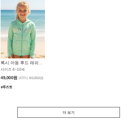
록시 아동 후드 래쉬가드 GT764MRX
사이즈 6~10세
49,000원
(45%)
89,000원
더 보기