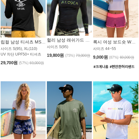
헐리 남성 래쉬가드 MT521CHL
립컬 남성 티셔츠 MST445BRC
록시 여성 보드숏 WB773KRX
사이즈 S(95)
사이즈 S(95), XL(110)
사이즈 44~55
UV 차단 UPF50+ 티셔츠
19,800원
(75%)
79,000원
9,000원
(87%)
69,000원
29,700원
(57%)
69,000원