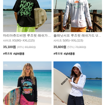
마리아쥬드비엔 루즈핏 래쉬가드 JMT004B
플래닛서프 루즈핏 래쉬가드 UMT008WPS
사이즈 XS(90)~XXL(115)
사이즈 S(95)~XXL(115)
35,100원
35,600원
(46%)
65,000원
(55%)
79,000원