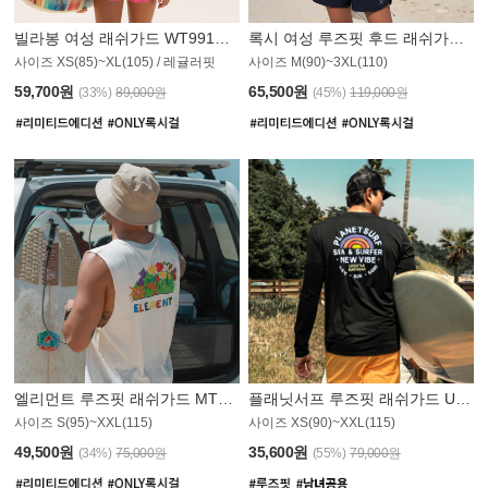
빌라봉 여성 래쉬가드 WT991BBB
록시 여성 루즈핏 후드 래쉬가드 WT555WRX
S
사이즈 XS(85)~XL(105) / 레귤러핏
사이즈 M(90)~3XL(110)
59,700원
65,500원
(33%)
89,000원
(45%)
119,000원
엘리먼트 루즈핏 래쉬가드 MT1114WEM
플래닛서프 루즈핏 래쉬가드 UMT010BPS
사이즈 S(95)~XXL(115)
사이즈 XS(90)~XXL(115)
PS
49,500원
35,600원
(34%)
75,000원
(55%)
79,000원