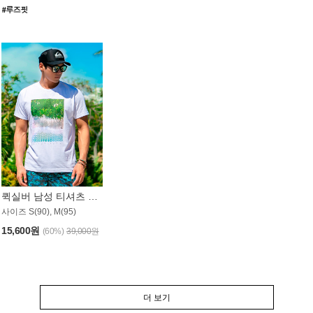
퀵실버 남성 티셔츠 MST357WQS
사이즈 S(90), M(95)
15,600원
(60%)
39,000원
더 보기