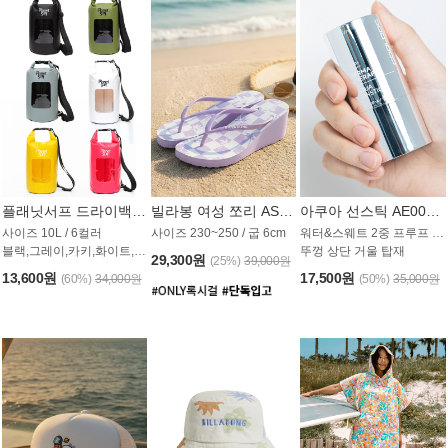
플래닛서프 드라이백 UAB009PS
빌라봉 여성 쪼리 AS1862PBB
아쿠아 선스틱 AE008MG
사이즈 10L / 6컬러
사이즈 230~250 / 굽 6cm
워터&스웨트 2중 프루프 / SPF 50+
블랙,그레이,카키,화이트,옐로우,핑크
뚜껑 상단 거울 탑재
29,300원
(25%)
39,000원
13,600원
17,500원
(60%)
34,000원
(50%)
35,000원