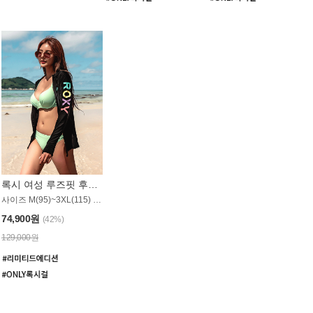
록시 여성 루즈핏 후드 래쉬가드 WT900BRX
사이즈 M(95)~3XL(115) / 롱기장 타입
74,900원
(42%)
129,000원