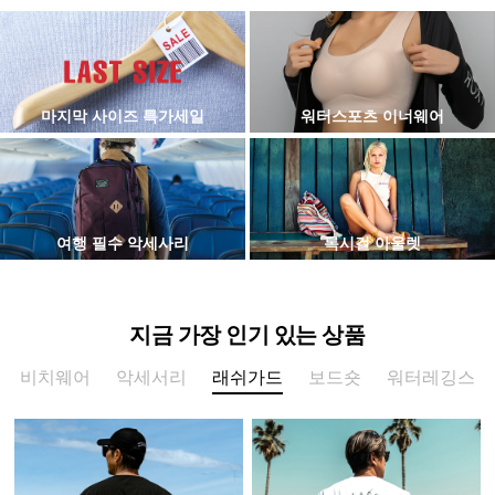
마지막 사이즈 특가세일
워터스포츠 이너웨어
여행 필수 악세사리
록시걸 아울렛
지금 가장 인기 있는 상품
비치웨어
악세서리
래쉬가드
보드숏
워터레깅스