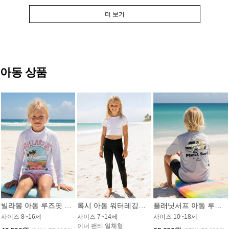
더 보기
아동 상품
빌라봉 아동 루즈핏 래쉬가드 GT813WBB
록시 아동 워터레깅스 GB672BRX
플래닛서프 아동 루즈핏 래쉬가드 UBT009GPS
사이즈 8~16세
사이즈 7~14세
사이즈 10~18세
이너 팬티 일체형