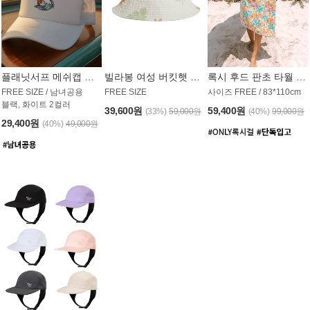
플래닛서프 메쉬캡 모자 UAC008PS
빌라봉 여성 버킷햇 AC1971MBB
록시 후드 판초 타월 AT1765WRX
FREE SIZE / 남녀공용
FREE SIZE
사이즈 FREE / 83*110cm
블랙, 화이트 2컬러
39,600원
59,400원
(33%)
59,000원
(40%)
99,000원
29,400원
(40%)
49,000원