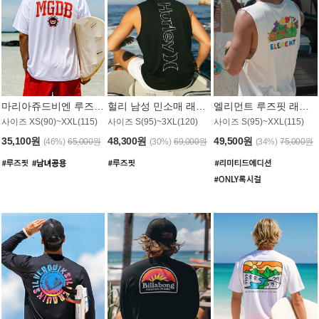
마리아쥬드비엔 루즈핏 래쉬가드 JMT005W
헐리 남성 민소매 래쉬가드 MT1155BHL
엘리먼트 루즈핏 래쉬가드 MT1114WEM
사이즈 XS(90)~XXL(115)
사이즈 S(95)~3XL(120)
사이즈 S(95)~XXL(115)
35,100원
48,300원
49,500원
(46%)
65,000원
(30%)
69,000원
(34%)
75,000원