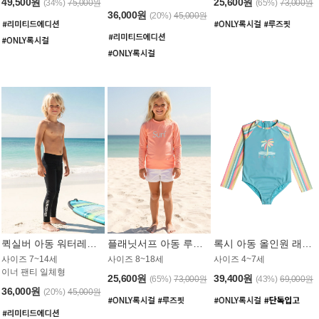
49,500원
25,600원
(34%)
75,000원
(65%)
73,000원
36,000원
(20%)
45,000원
퀵실버 아동 워터레깅스 BB776BQS
플래닛서프 아동 루즈핏 래쉬가드 UGT012CPS
록시 아동 올인원 래쉬가드 GT811BRX
사이즈 7~14세
사이즈 8~18세
사이즈 4~7세
이너 팬티 일체형
25,600원
39,400원
(65%)
73,000원
(43%)
69,000원
36,000원
(20%)
45,000원