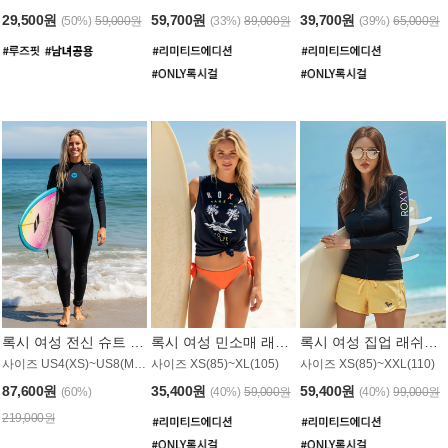
29,500원
59,700원
39,700원
(50%)
59,000원
(33%)
89,000원
(39%)
65,000원
록시 여성 전신 슈트 (4/3mm) WS221KRX
록시 여성 민소매 래쉬가드 WT907BRX
록시 여성 집업 래쉬가드 WT868BRX
사이즈 US4(XS)~US8(M) / 후면 지퍼
사이즈 XS(85)~XL(105)
사이즈 XS(85)~XXL(110)
87,600원
35,400원
59,400원
(60%)
(40%)
59,000원
(40%)
99,000원
219,000원