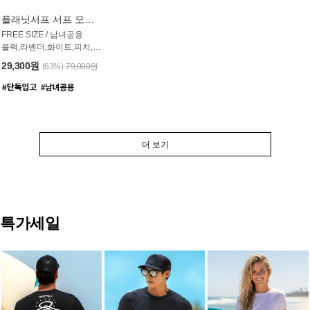
플래닛서프 서프 모자 UAC007PS
FREE SIZE / 남녀공용
블랙,라벤더,화이트,피치,그레이,오트밀 6컬러
29,300원
(63%)
79,000원
더 보기
특가세일