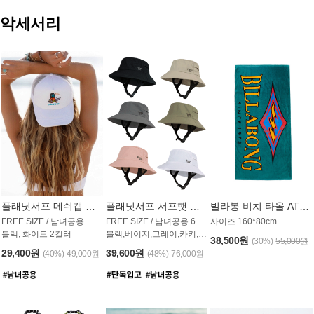
악세서리
플래닛서프 메쉬캡 모자 UAC009PS
플래닛서프 서프햇 모자 UAC002PS
빌라봉 비치 타올 AT1768PBB
FREE SIZE / 남녀공용
FREE SIZE / 남녀공용 6컬러
사이즈 160*80cm
블랙, 화이트 2컬러
블랙,베이지,그레이,카키,핑크,화이트
38,500원
(30%)
55,000원
29,400원
39,600원
(40%)
49,000원
(48%)
76,000원