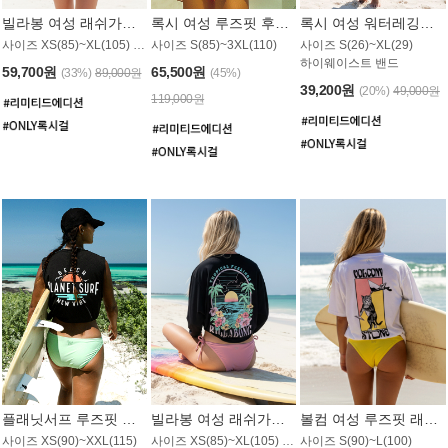
빌라봉 여성 래쉬가드 WT992WBB
록시 여성 루즈핏 후드 래쉬가드 WT556BRX
록시 여성 워터레깅스 WB1016BRX
사이즈 XS(85)~XL(105) / 레귤러핏
사이즈 S(85)~3XL(110)
사이즈 S(26)~XL(29)
하이웨이스트 밴드
59,700원
65,500원
(33%)
89,000원
(45%)
39,200원
(20%)
49,000원
119,000원
플래닛서프 루즈핏 래쉬가드 UWT044BPS
빌라봉 여성 래쉬가드 WT988BBB
볼컴 여성 루즈핏 래쉬가드 MT1005VC
사이즈 XS(90)~XXL(115)
사이즈 XS(85)~XL(105) / 오버핏
사이즈 S(90)~L(100)