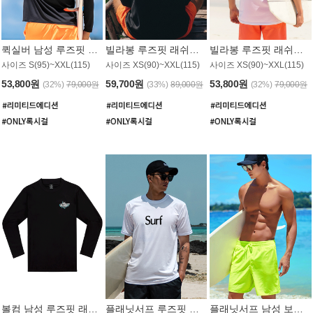
퀵실버 남성 루즈핏 래쉬가드 MT1017BQS
빌라봉 루즈핏 래쉬가드 MT1129BBB
빌라봉 루즈핏 래쉬가드 MT1135WBB
사이즈 S(95)~XXL(115)
사이즈 XS(90)~XXL(115)
사이즈 XS(90)~XXL(115)
53,800원
59,700원
53,800원
(32%)
79,000원
(33%)
89,000원
(32%)
79,000원
볼컴 남성 루즈핏 래쉬가드 MT1008BVC
플래닛서프 루즈핏 래쉬가드 UMT026WPS
플래닛서프 남성 보드숏 UMB002GPS