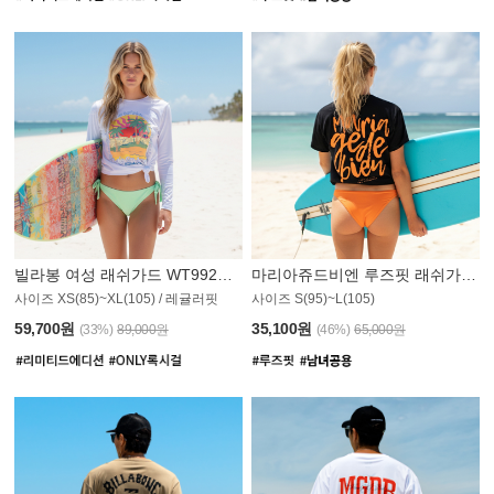
빌라봉 여성 래쉬가드 WT992WBB
마리아쥬드비엔 루즈핏 래쉬가드 JWT013O
사이즈 XS(85)~XL(105) / 레귤러핏
사이즈 S(95)~L(105)
011PS
59,700원
35,100원
(33%)
89,000원
(46%)
65,000원