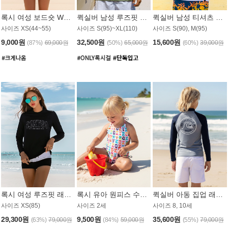
록시 여성 보드숏 WB791PRX
퀵실버 남성 루즈핏 래쉬가드 MT1072GQS
퀵실버 남성 티셔츠 MST356WQS
사이즈 XS(44~55)
사이즈 S(95)~XL(110)
사이즈 S(90), M(95)
9,000원
32,500원
15,600원
(87%)
69,000원
(50%)
65,000원
(60%)
39,000원
록시 여성 루즈핏 래쉬가드 WT909BRX
록시 유아 원피스 수영복 B588W
퀵실버 아동 집업 래쉬가드 BT682LQS
사이즈 XS(85)
사이즈 2세
사이즈 8, 10세
29,300원
9,500원
35,600원
(63%)
79,000원
(84%)
59,000원
(55%)
79,000원