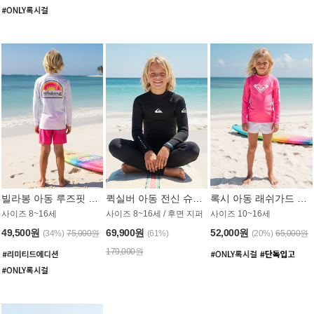
빌라봉 아동 루즈핏 래쉬가드 BT804WBB
퀵실버 아동 전신 슈트 (3/2mm) BS023KQS
록시 아동 래쉬가드 GT815MRX
사이즈 8~16세
사이즈 8~16세 / 후면 지퍼
사이즈 10~16세
49,500원
69,900원
52,000원
(34%)
75,000원
(61%)
(20%)
65,000원
179,000원