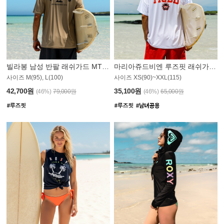
빌라봉 남성 반팔 래쉬가드 MT1082GBB
마리아쥬드비엔 루즈핏 래쉬가드 JMT005W
사이즈 M(95), L(100)
사이즈 XS(90)~XXL(115)
42,700원
35,100원
(46%)
79,000원
(46%)
65,000원
N