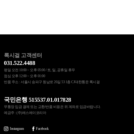
록시걸 고객센터
031.522.4488
평일 오전 10:00 ~ 오후 05:00 / 토, 일, 공휴일 휴무
점심 오후 12:00 ~ 오후 01:00
반품 주소 : 서울시 송파구 동남로 20길 53 1층 CJ대한통운 록시걸
국민은행 515537.01.017828
무통장 입금 결제 또는 교환/반품 비용은 위 계좌로 입금바랍니다.
예금주 : (주)에스에이코리아
Instargram
Facebook