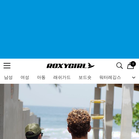
0
로고
메뉴
검색
메뉴
남성
여성
아동
래쉬가드
보드숏
워터레깅스
비치