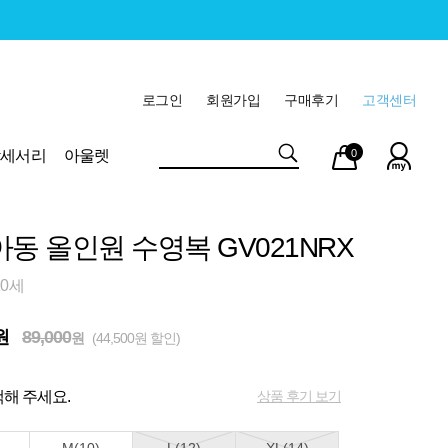
로그인
회원가입
구매후기
고객센터
마이
장바
악세서리
아울렛
0
페이
구니
아동 올인원 수영복 GV021NRX
10세
원
89,000
원
(44,500원 할인)
상품 후기 보기
해 주세요.