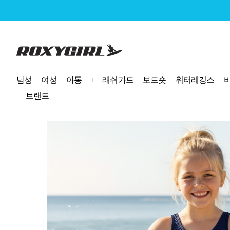
로고
남성
여성
아동
래쉬가드
보드숏
워터레깅스
브랜드