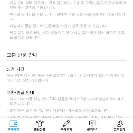
배송 준비 상태 이후에는 변경 불가하며, 수령 후 교환/반품으로만 처리되며
택배비는 고객님 부담입니다.
록시걸 온라인몰 주문 건과 타 판매처 주문 건은 묶음배송 처리가 불가합니
다.
배송사의 물량 증가로 인한 배송 지연이 간혹 있을 수 있습니다.
제품 품절 및 디테일, 소재 변경으로 인한 배송 불가 및 지연시 별도로 연락
을 드리고 있습니다.
교환·반품 안내
신청 기간
착용 전(택 제거 전) 제품 수령일로부터 7일 이내, 고객센터 또는 마이페이지
에서 직접 신청 가능합니다.
교환·반품 안내
택 제거와 제품 훼손 없이 CJ대한통운 택배로 3일 이내에 발송해주셔야 처
리 가능합니다.
교환/반품 접수 후 7일 이내 미도착시 자동으로 신청 철회됩니다.
교환의 경우 동일한 상품의 사이즈 교환만 가능합니다. (맞교환 불가 / 재고
품절시 반품만 가능)
구매하기
관련상품
상품후기
문의하기
고객센터
최초 수령한 그대로가 아닌 일부 상품만 발송하는 경우 (사은품, 패키지, 포