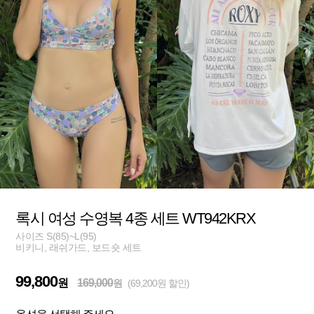
록시 여성 수영복 4종 세트 WT942KRX
사이즈 S(85)~L(95)
비키니, 래쉬가드, 보드숏 세트
99,800
원
169,000
원
(69,200원 할인)