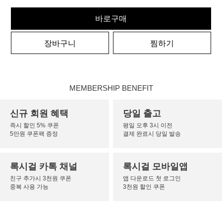
바로구매
장바구니
찜하기
MEMBERSHIP BENEFIT
신규 회원 혜택
당일 출고
즉시 할인 5% 쿠폰
평일 오후 3시 이전
5만원 쿠폰팩 증정
결제 완료시 당일 발송
록시걸 카톡 채널
록시걸 모바일앱
친구 추가시 3천원 쿠폰
앱 다운로드 첫 로그인
중복 사용 가능
3천원 할인 쿠폰