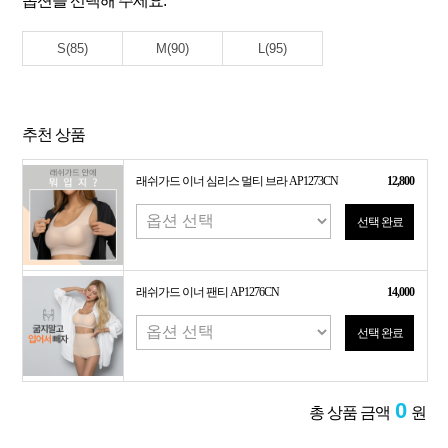
옵션을 선택해 주세요.
S(85)
M(90)
L(95)
추천 상품
래쉬가드 이너 심리스 멀티 브라 AP1273CN
12,800
선택 완료
래쉬가드 이너 팬티 AP1276CN
14,000
선택 완료
0
총 상품 금액
원