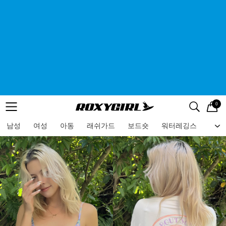
0
로고
메뉴
검색
메뉴
남성
여성
아동
래쉬가드
보드숏
워터레깅스
비치