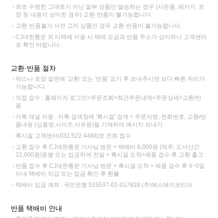
최초 수령한 그대로가 아닌 일부 상품만 발송하는 경우 (사은품, 패키지, 포
장 등 내용이 상이한 경우) 교환·반품이 불가능합니다.
교환·반품불가 사전 고지 상품인 경우 교환·반품이 불가능합니다.
CJ대한통운 외 타택배 이용 시 택배 요금과 반품 주소가 상이하니 고객센터
로 확인 바랍니다.
교환·반품 절차
박스나 포장 겉면에 '교환' 또는 '반품' 표기 후 보내주시면 보다 빠른 처리가
가능합니다.
직접 접수 : 홈페이지 로그인>주문조회>최근주문내역>주문상세>교환/반
품
카톡 채널 이용 : 카톡 검색창에 '록시걸' 검색 > 주문자명, 전화번호, 교환/반
품내용 (상품명,사이즈,사유등)을 기재하여 메시지 보내기
록시걸 고객센터(031.522.4488)로 전화 접수
교환 접수 후 CJ대한통운 기사님 방문 > 택배비 6,000원 (제주, 도서산간
12,000원)동봉 또는 입금하여 전달 > 록시걸 도착>제품 검수 후 교환 출고
반품 접수 후 CJ대한통운 기사님 방문 > 록시걸 도착 > 제품 검수 후 4~5일
이내 택배비 차감 또는 입금 확인 후 환불
택배비 입금 계좌 : 국민은행 515537-01-017828 (주)에스에이코리아
반품 택배비 안내