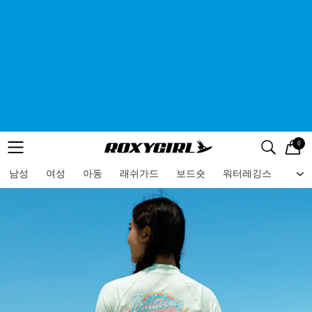
0
로고
메뉴
검색
메뉴
남성
여성
아동
래쉬가드
보드숏
워터레깅스
비치