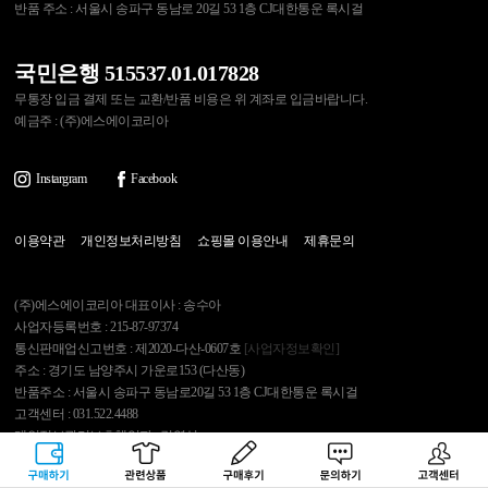
반품 주소 : 서울시 송파구 동남로 20길 53 1층 CJ대한통운 록시걸
국민은행 515537.01.017828
무통장 입금 결제 또는 교환/반품 비용은 위 계좌로 입금바랍니다.
예금주 : (주)에스에이코리아
Instargram
Facebook
이용약관
개인정보처리방침
쇼핑몰 이용안내
제휴문의
(주)에스에이코리아 대표이사 : 송수아
사업자등록번호 : 215-87-97374
통신판매업신고번호 : 제2020-다산-0607호
[사업자정보확인]
주소 : 경기도 남양주시 가운로153 (다산동)
반품주소 : 서울시 송파구 동남로20길 53 1층 CJ대한통운 록시걸
고객센터 : 031.522.4488
개인정보관리보호책임자 : 김영석
구매하기
관련상품
상품후기
문의하기
고객센터
Copyright 2007 Roxygirl.tv Inc. All rights reserved.