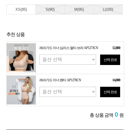
XS(85)
S(90)
M(95)
L(100)
추천 상품
래쉬가드 이너 심리스 멀티 브라 AP1273CN
12,800
선택 완료
래쉬가드 이너 팬티 AP1276CN
14,000
선택 완료
0
총 상품 금액
원