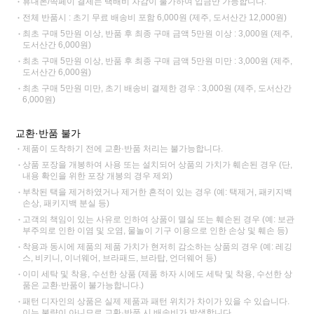
휴대폰/쓱페이 결제는 택배비 차감이 불가하여 입금만 가능합니다.
전체 반품시 : 초기 무료 배송비 포함 6,000원 (제주, 도서산간 12,000원)
최초 구매 5만원 이상, 반품 후 최종 구매 금액 5만원 이상 : 3,000원 (제주,
도서산간 6,000원)
최초 구매 5만원 이상, 반품 후 최종 구매 금액 5만원 미만 : 3,000원 (제주,
도서산간 6,000원)
최초 구매 5만원 미만, 초기 배송비 결제한 경우 : 3,000원 (제주, 도서산간
6,000원)
교환·반품 불가
제품이 도착하기 전에 교환·반품 처리는 불가능합니다.
상품 포장을 개봉하여 사용 또는 설치되어 상품의 가치가 훼손된 경우 (단,
내용 확인을 위한 포장 개봉의 경우 제외)
부착된 택을 제거하였거나 제거한 흔적이 있는 경우 (예: 택제거, 패키지백
손상, 패키지백 분실 등)
고객의 책임이 있는 사유로 인하여 상품이 멸실 또는 훼손된 경우 (예: 보관
부주의로 인한 이염 및 오염, 물놀이 기구 이용으로 인한 손상 및 훼손 등)
착용과 동시에 제품의 제품 가치가 현저히 감소하는 상품의 경우 (예: 레깅
스, 비키니, 이너웨어, 브라패드, 브라탑, 언더웨어 등)
이미 세탁 및 착용, 수선한 상품 (제품 하자 시에도 세탁 및 착용, 수선한 상
품은 교환·반품이 불가능합니다.)
패턴 디자인의 상품은 실제 제품과 패턴 위치가 차이가 있을 수 있습니다.
이는 불량이 아니므로 교환·반품 시 배송비가 발생합니다.