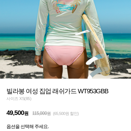
빌라봉 여성 집업 래쉬가드 WT953GBB
사이즈 XS(85)
49,500
원
115,000
원
(65,500원 할인)
옵션을 선택해 주세요.