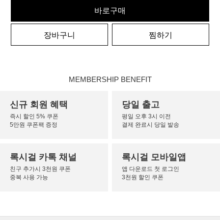
바로구매
장바구니
찜하기
MEMBERSHIP BENEFIT
신규 회원 혜택
당일 출고
즉시 할인 5% 쿠폰
평일 오후 3시 이전
5만원 쿠폰팩 증정
결제 완료시 당일 발송
록시걸 카톡 채널
록시걸 모바일앱
친구 추가시 3천원 쿠폰
앱 다운로드 첫 로그인
중복 사용 가능
3천원 할인 쿠폰