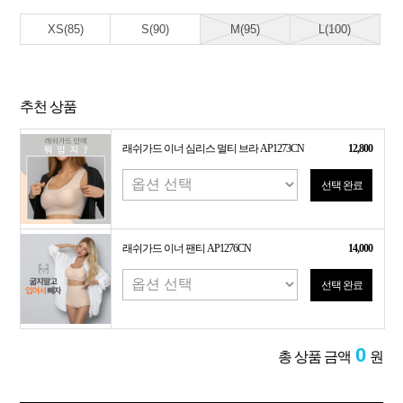
XS(85)
S(90)
M(95)
L(100)
추천 상품
래쉬가드 이너 심리스 멀티 브라 AP1273CN
12,800
선택 완료
래쉬가드 이너 팬티 AP1276CN
14,000
선택 완료
0
총 상품 금액
원