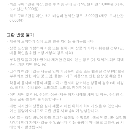
최초 구매 5만원 이상, 반품 후 최종 구매 금액 5만원 미만 : 3,000원 (제주,
도서산간 6,000원)
최초 구매 5만원 미만, 초기 배송비 결제한 경우 : 3,000원 (제주, 도서산간
6,000원)
교환·반품 불가
제품이 도착하기 전에 교환·반품 처리는 불가능합니다.
상품 포장을 개봉하여 사용 또는 설치되어 상품의 가치가 훼손된 경우 (단,
내용 확인을 위한 포장 개봉의 경우 제외)
부착된 택을 제거하였거나 제거한 흔적이 있는 경우 (예: 택제거, 패키지백
손상, 패키지백 분실 등)
고객의 책임이 있는 사유로 인하여 상품이 멸실 또는 훼손된 경우 (예: 보관
부주의로 인한 이염 및 오염, 물놀이 기구 이용으로 인한 손상 및 훼손 등)
착용과 동시에 제품의 제품 가치가 현저히 감소하는 상품의 경우 (예: 레깅
스, 비키니, 이너웨어, 브라패드, 브라탑, 언더웨어 등)
이미 세탁 및 착용, 수선한 상품 (제품 하자 시에도 세탁 및 착용, 수선한 상
품은 교환·반품이 불가능합니다.)
패턴 디자인의 상품은 실제 제품과 패턴 위치가 차이가 있을 수 있습니다.
이는 불량이 아니므로 교환·반품 시 배송비가 발생합니다.
사이즈는 측정 방법에 따라 오차가 발생될 수 있으며, 색상은 모니터 설정과
사양에 따라 차이가 있을 수 있습니다. 이는 불량이 아니므로 교환·반품 시
배송비가 발생됩니다.