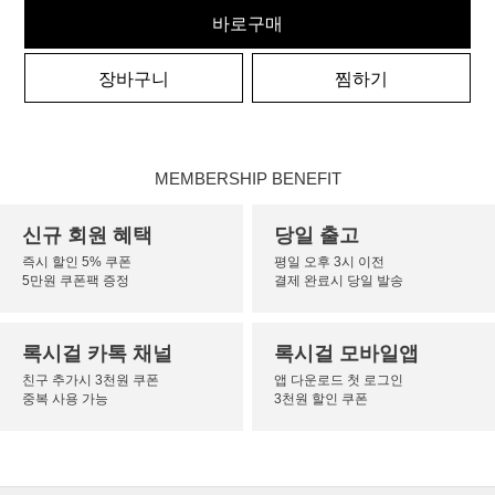
바로구매
장바구니
찜하기
MEMBERSHIP BENEFIT
신규 회원 혜택
당일 출고
즉시 할인 5% 쿠폰
평일 오후 3시 이전
5만원 쿠폰팩 증정
결제 완료시 당일 발송
록시걸 카톡 채널
록시걸 모바일앱
친구 추가시 3천원 쿠폰
앱 다운로드 첫 로그인
중복 사용 가능
3천원 할인 쿠폰