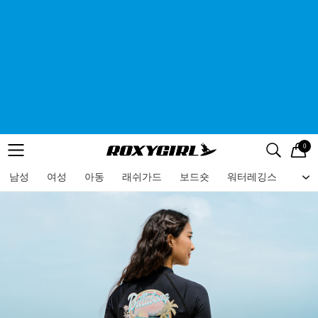
0
로고
메뉴
검색
메뉴
남성
여성
아동
래쉬가드
보드숏
워터레깅스
비치