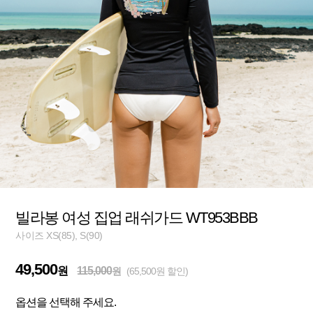
빌라봉 여성 집업 래쉬가드 WT953BBB
사이즈 XS(85), S(90)
49,500
원
115,000
원
(65,500원 할인)
옵션을 선택해 주세요.