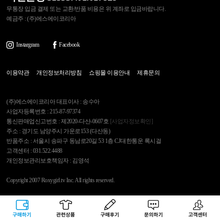
무통장 입금 결제 또는 교환/반품 비용은 위 계좌로 입금바랍니다.
예금주 : (주)에스에이코리아
Instargram
Facebook
이용약관
개인정보처리방침
쇼핑몰 이용안내
제휴문의
(주)에스에이코리아 대표이사 : 송수아
사업자등록번호 : 215-87-97374
통신판매업신고번호 : 제2020-다산-0607호
[사업자정보확인]
주소 : 경기도 남양주시 가운로153 (다산동)
반품주소 : 서울시 송파구 동남로20길 53 1층 CJ대한통운 록시걸
고객센터 : 031.522.4488
개인정보관리보호책임자 : 김영석
Copyright 2007 Roxygirl.tv Inc. All rights reserved.
록시걸
PC Ver
구매하기
관련상품
상품후기
문의하기
고객센터