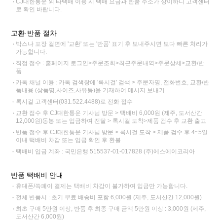
CJ대한통운 외 타택배 이용 시 택배 요금과 반품 주소가 상이하니 고객센터
로 확인 바랍니다.
교환·반품 절차
박스나 포장 겉면에 '교환' 또는 '반품' 표기 후 보내주시면 보다 빠른 처리가
가능합니다.
직접 접수 : 홈페이지 로그인>주문조회>최근주문내역>주문상세>교환/반
품
카톡 채널 이용 : 카톡 검색창에 '록시걸' 검색 > 주문자명, 전화번호, 교환/반
품내용 (상품명,사이즈,사유등)을 기재하여 메시지 보내기
록시걸 고객센터(031.522.4488)로 전화 접수
교환 접수 후 CJ대한통운 기사님 방문 > 택배비 6,000원 (제주, 도서산간
12,000원)동봉 또는 입금하여 전달 > 록시걸 도착>제품 검수 후 교환 출고
반품 접수 후 CJ대한통운 기사님 방문 > 록시걸 도착 > 제품 검수 후 4~5일
이내 택배비 차감 또는 입금 확인 후 환불
택배비 입금 계좌 : 국민은행 515537-01-017828 (주)에스에이코리아
반품 택배비 안내
휴대폰/쓱페이 결제는 택배비 차감이 불가하여 입금만 가능합니다.
전체 반품시 : 초기 무료 배송비 포함 6,000원 (제주, 도서산간 12,000원)
최초 구매 5만원 이상, 반품 후 최종 구매 금액 5만원 이상 : 3,000원 (제주,
도서산간 6,000원)