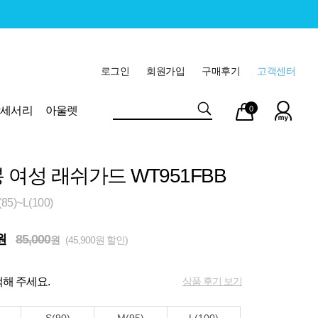
로그인
회원가입
구매후기
고객센터
마이
장바
악세서리
아울렛
0
페이
구니
 여성 래쉬가드 WT951FBB
5)~L(100)
원
85,000
원
(45,900원 할인)
상품 후기 보기
해 주세요.