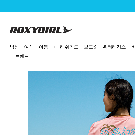
로고
남성
여성
아동
래쉬가드
보드숏
워터레깅스
브랜드