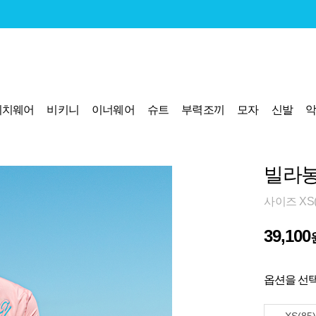
비치웨어
비키니
이너웨어
슈트
부력조끼
모자
신발
빌라봉
사이즈 XS(8
39,100
옵션을 선택