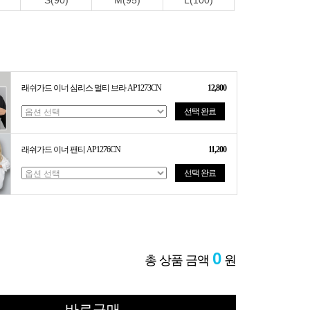
S(90)
M(95)
L(100)
래쉬가드 이너 심리스 멀티 브라 AP1273CN
12,800
선택 완료
래쉬가드 이너 팬티 AP1276CN
11,200
선택 완료
0
총 상품 금액
원
바로구매