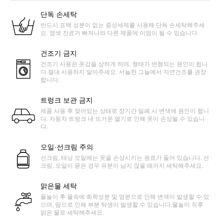
단독 손세탁
반드시 표백 성분이 없는 중성세제를 사용해 단독 손세탁해주세
요. 염색 잔료가 빠져나와 다른 제품에 이염이 될 수 있습니다.
건조기 금지
건조기 사용은 옷감을 상하게 하며, 형태가 변형되는 원인이 됩니
다.절대 사용하지 말아주세요. 서늘한 그늘에서 자연건조를 권장
합니다.
트렁크 보관 금지
제품 사용 후 젖어있는 상태로 장기간 밀폐 시 변색에 원인이 됩니
다. 자동차 트렁크 내 뜨거운 열기로 인해 옷이 손상될 수 있습니
다.
오일·선크림 주의
선크림, 태닝 오일에는 옷을 손상시키는 원료가 들어 있습니다. 선
크림, 오일이 묻은 경우 유분이 남지 않을 때까지 세탁해주세요.
맑은물 세탁
물놀이 후 물속에 화학성분 및 염분으로 인해 변색이 발생할 수 있
으며, 땀으로 인해 부분 탁생이 발생할 수 있습니다.물놀이 직후
맑은 물로 세탁해주세요.