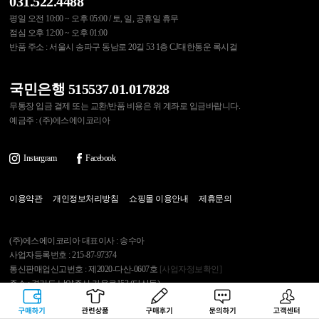
031.522.4488
평일 오전 10:00 ~ 오후 05:00 / 토, 일, 공휴일 휴무
점심 오후 12:00 ~ 오후 01:00
반품 주소 : 서울시 송파구 동남로 20길 53 1층 CJ대한통운 록시걸
국민은행 515537.01.017828
무통장 입금 결제 또는 교환/반품 비용은 위 계좌로 입금바랍니다.
예금주 : (주)에스에이코리아
Instargram
Facebook
이용약관
개인정보처리방침
쇼핑몰 이용안내
제휴문의
(주)에스에이코리아 대표이사 : 송수아
사업자등록번호 : 215-87-97374
통신판매업신고번호 : 제2020-다산-0607호
[사업자정보확인]
주소 : 경기도 남양주시 가운로153 (다산동)
반품주소 : 서울시 송파구 동남로20길 53 1층 CJ대한통운 록시걸
구매하기
관련상품
상품후기
문의하기
고객센터
고객센터 : 031.522.4488