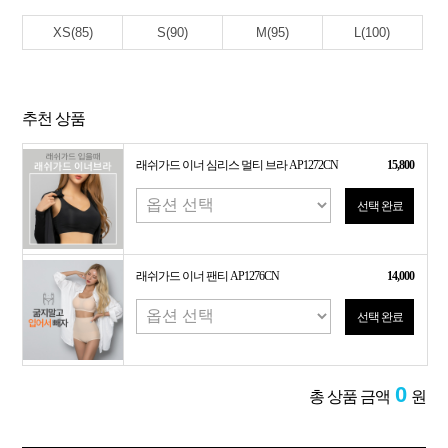
XS(85)
S(90)
M(95)
L(100)
추천 상품
래쉬가드 이너 심리스 멀티 브라 AP1272CN
15,800
선택 완료
래쉬가드 이너 팬티 AP1276CN
14,000
선택 완료
0
총 상품 금액
원