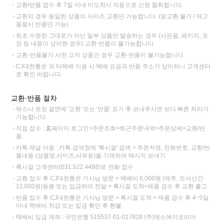
교환/반품 접수 후 7일 이내 미도착시 자동으로 신청 철회됩니다.
교환의 경우 동일한 상품의 사이즈 교환만 가능합니다. (맞교환 불가 / 재고
품절시 반품만 가능)
최초 수령한 그대로가 아닌 일부 상품만 발송하는 경우 (사은품, 패키지, 포
장 등 내용이 상이한 경우) 교환·반품이 불가능합니다.
교환·반품불가 사전 고지 상품인 경우 교환·반품이 불가능합니다.
CJ대한통운 외 타택배 이용 시 택배 요금과 반품 주소가 상이하니 고객센터
로 확인 바랍니다.
교환·반품 절차
박스나 포장 겉면에 '교환' 또는 '반품' 표기 후 보내주시면 보다 빠른 처리가
가능합니다.
직접 접수 : 홈페이지 로그인>주문조회>최근주문내역>주문상세>교환/반
품
카톡 채널 이용 : 카톡 검색창에 '록시걸' 검색 > 주문자명, 전화번호, 교환/반
품내용 (상품명,사이즈,사유등)을 기재하여 메시지 보내기
록시걸 고객센터(031.522.4488)로 전화 접수
교환 접수 후 CJ대한통운 기사님 방문 > 택배비 6,000원 (제주, 도서산간
12,000원)동봉 또는 입금하여 전달 > 록시걸 도착>제품 검수 후 교환 출고
반품 접수 후 CJ대한통운 기사님 방문 > 록시걸 도착 > 제품 검수 후 4~5일
이내 택배비 차감 또는 입금 확인 후 환불
택배비 입금 계좌 : 국민은행 515537-01-017828 (주)에스에이코리아