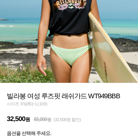
빌라봉 여성 루즈핏 래쉬가드 WT949BBB
사이즈 XS(85)~L(100)
32,500
원
65,000
원
(32,500원 할인)
옵션을 선택해 주세요.