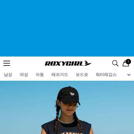
0
로고
메뉴
검색
메뉴
남성
여성
아동
래쉬가드
보드숏
워터레깅스
비치