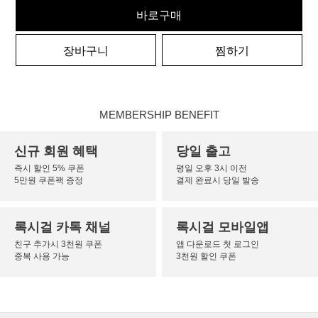
바로구매
장바구니
찜하기
MEMBERSHIP BENEFIT
신규 회원 혜택
당일 출고
즉시 할인 5% 쿠폰
평일 오후 3시 이전
5만원 쿠폰팩 증정
결제 완료시 당일 발송
록시걸 카톡 채널
록시걸 모바일앱
친구 추가시 3천원 쿠폰
앱 다운로드 첫 로그인
중복 사용 가능
3천원 할인 쿠폰