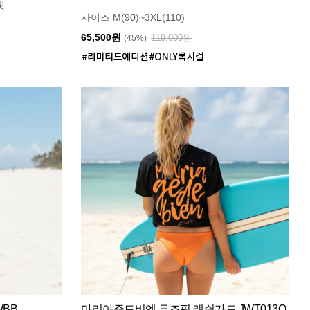
핏
사이즈 M(90)~3XL(110)
65,500원
119,000원
(45%)
WBB
마리아쥬드비엔 루즈핏 래쉬가드 JWT013O