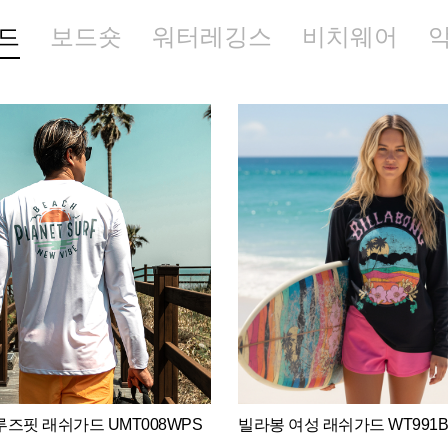
드
보드숏
워터레깅스
비치웨어
즈핏 래쉬가드 UMT008WPS
빌라봉 여성 래쉬가드 WT991B