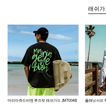
래쉬가
마리아쥬드비엔 루즈핏 래쉬가드 JMT004B
플래닛서프 루