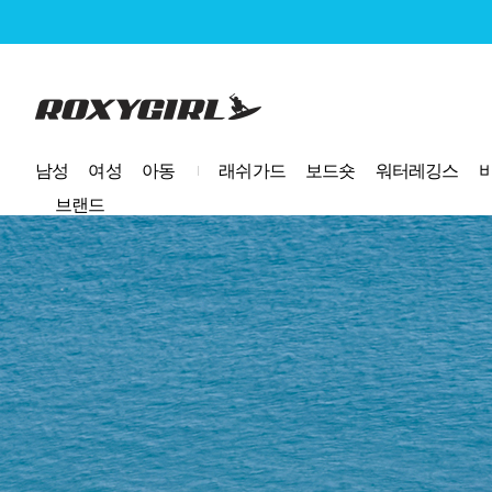
로고
남성
여성
아동
래쉬가드
보드숏
워터레깅스
브랜드