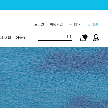
로그인
회원가입
구매후기
고객센터
마이
장바
악세서리
아울렛
0
페이
구니