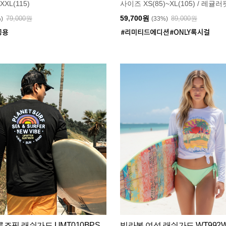
XXL(115)
사이즈 XS(85)~XL(105) / 레귤러
59,700원
79,000원
89,000원
%)
(33%)
즈핏 래쉬가드 UMT010BPS
빌라봉 여성 래쉬가드 WT992