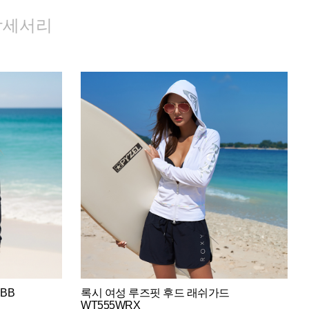
악세서리
BB
록시 여성 루즈핏 후드 래쉬가드
WT555WRX