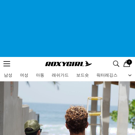
0
로고
메뉴
검색
메뉴
남성
여성
아동
래쉬가드
보드숏
워터레깅스
비치