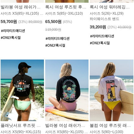
빌라봉 여성 래쉬가드 WT992WBB
록시 여성 루즈핏 후드 래쉬가드 WT556BRX
록시 여성 워터레깅스 WB1016BRX
사이즈 XS(85)~XL(105) / 레귤러핏
사이즈 S(85)~3XL(110)
사이즈 S(26)~XL(29)
하이웨이스트 밴드
59,700원
65,500원
(33%)
89,000원
(45%)
39,200원
(20%)
49,000원
119,000원
플래닛서프 루즈핏 래쉬가드 UWT044BPS
빌라봉 여성 래쉬가드 WT988BBB
볼컴 여성 루즈핏 래쉬가드 MT1005VC
사이즈 XS(90)~XXL(115)
사이즈 XS(85)~XL(105) / 오버핏
사이즈 S(90)~L(100)