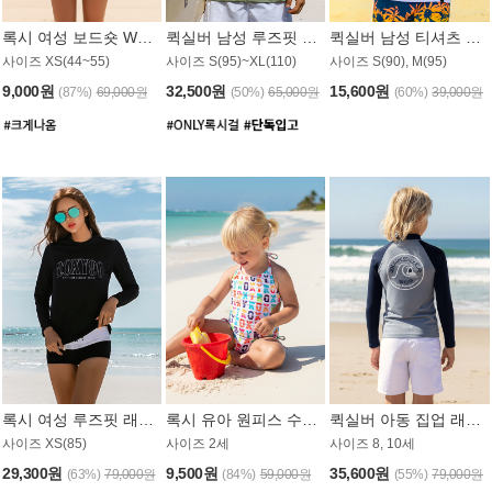
록시 여성 보드숏 WB791PRX
퀵실버 남성 루즈핏 래쉬가드 MT1072GQS
퀵실버 남성 티셔츠 MST356WQS
사이즈 XS(44~55)
사이즈 S(95)~XL(110)
사이즈 S(90), M(95)
9,000원
32,500원
15,600원
(87%)
69,000원
(50%)
65,000원
(60%)
39,000원
록시 여성 루즈핏 래쉬가드 WT909BRX
록시 유아 원피스 수영복 B588W
퀵실버 아동 집업 래쉬가드 BT682LQS
사이즈 XS(85)
사이즈 2세
사이즈 8, 10세
29,300원
9,500원
35,600원
(63%)
79,000원
(84%)
59,000원
(55%)
79,000원