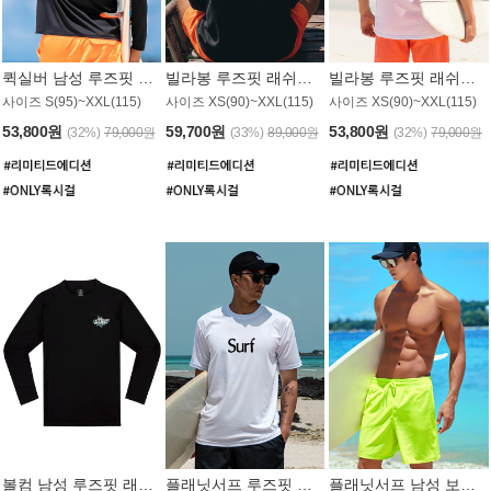
퀵실버 남성 루즈핏 래쉬가드 MT1017BQS
빌라봉 루즈핏 래쉬가드 MT1129BBB
빌라봉 루즈핏 래쉬가드 MT1135WBB
사이즈 S(95)~XXL(115)
사이즈 XS(90)~XXL(115)
사이즈 XS(90)~XXL(115)
53,800원
59,700원
53,800원
(32%)
79,000원
(33%)
89,000원
(32%)
79,000원
볼컴 남성 루즈핏 래쉬가드 MT1008BVC
플래닛서프 루즈핏 래쉬가드 UMT026WPS
플래닛서프 남성 보드숏 UMB002GPS