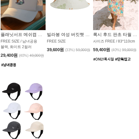
플래닛서프 메쉬캡 모자 UAC008PS
빌라봉 여성 버킷햇 AC1971MBB
록시 후드 판초 타월 AT1765WRX
FREE SIZE / 남녀공용
FREE SIZE
사이즈 FREE / 83*110cm
블랙, 화이트 2컬러
39,600원
59,400원
(33%)
59,000원
(40%)
99,000원
29,400원
(40%)
49,000원