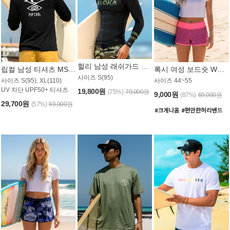
헐리 남성 래쉬가드 MT521CHL
립컬 남성 티셔츠 MST445BRC
록시 여성 보드숏 WB773KRX
사이즈 S(95)
사이즈 S(95), XL(110)
사이즈 44~55
UV 차단 UPF50+ 티셔츠
19,800원
(75%)
79,000원
9,000원
(87%)
69,000원
29,700원
(57%)
69,000원