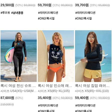
29,500원
59,700원
39,700원
(50%)
59,000원
(33%)
89,000원
(39%)
65,000원
록시 여성 전신 슈트 (4/3mm) WS221KRX
록시 여성 민소매 래쉬가드 WT907BRX
록시 여성 집업 래쉬가드 WT868BRX
사이즈 US4(XS)~US8(M) / 후면 지퍼
사이즈 XS(85)~XL(105)
사이즈 XS(85)~XXL(110)
87,600원
35,400원
59,400원
(60%)
(40%)
59,000원
(40%)
99,000원
219,000원