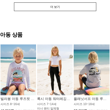
더 보기
아동 상품
빌라봉 아동 루즈핏 래쉬가드 GT813WBB
록시 아동 워터레깅스 GB672BRX
플래닛서프 아동 루즈핏 래쉬가드 UBT009GPS
사이즈 8~16세
사이즈 7~14세
사이즈 10~18세
이너 팬티 일체형