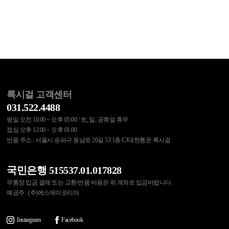
록시걸 고객센터
031.522.4488
평일 오전 10:00 ~ 오후 05:00 / 토, 일, 공휴일 휴무
점심 오후 12:00 ~ 오후 01:00
반품 주소 : 서울시 송파구 동남로 20길 53 1층 CJ대한통운 록시걸
국민은행 515537.01.017828
무통장 입금 결제 또는 교환/반품 비용은 위 계좌로 입금바랍니다.
예금주 : (주)에스에이코리아
Instargram
Facebook