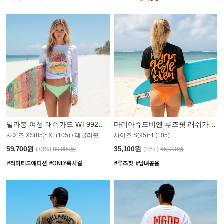
빌라봉 여성 래쉬가드 WT992WBB
마리아쥬드비엔 루즈핏 래쉬가드 JWT013O
사이즈 XS(85)~XL(105) / 레귤러핏
사이즈 S(95)~L(105)
011PS
59,700원
35,100원
(33%)
89,000원
(46%)
65,000원