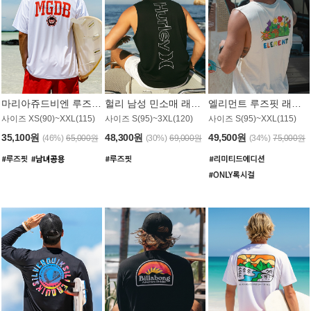
마리아쥬드비엔 루즈핏 래쉬가드 JMT005W
헐리 남성 민소매 래쉬가드 MT1155BHL
엘리먼트 루즈핏 래쉬가드 MT1114WEM
사이즈 XS(90)~XXL(115)
사이즈 S(95)~3XL(120)
사이즈 S(95)~XXL(115)
35,100원
48,300원
49,500원
(46%)
65,000원
(30%)
69,000원
(34%)
75,000원