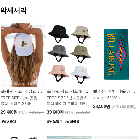
악세서리
플래닛서프 메쉬캡 모자 UAC009PS
플래닛서프 서프햇 모자 UAC002PS
빌라봉 비치 타올 AT1768PBB
FREE SIZE / 남녀공용
FREE SIZE / 남녀공용 6컬러
사이즈 160*80cm
블랙, 화이트 2컬러
블랙,베이지,그레이,카키,핑크,화이트
38,500원
(30%)
55,000원
29,400원
39,600원
(40%)
49,000원
(48%)
76,000원