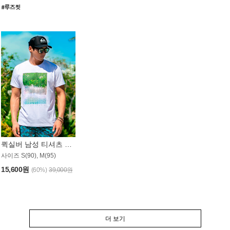
퀵실버 남성 티셔츠 MST357WQS
사이즈 S(90), M(95)
15,600원
(60%)
39,000원
더 보기