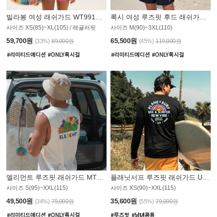
빌라봉 여성 래쉬가드 WT991BBB
록시 여성 루즈핏 후드 래쉬가드 WT555WRX
S
사이즈 XS(85)~XL(105) / 레귤러핏
사이즈 M(90)~3XL(110)
59,700원
65,500원
(33%)
89,000원
(45%)
119,000원
엘리먼트 루즈핏 래쉬가드 MT1114WEM
플래닛서프 루즈핏 래쉬가드 UMT010BPS
사이즈 S(95)~XXL(115)
사이즈 XS(90)~XXL(115)
PS
49,500원
35,600원
(34%)
75,000원
(55%)
79,000원