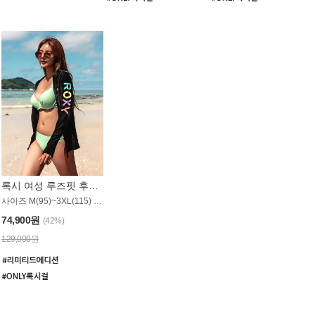
록시 여성 루즈핏 후드 래쉬가드 WT900BRX
사이즈 M(95)~3XL(115) / 롱기장 타입
74,900원
(42%)
129,000원