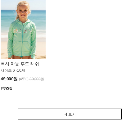
록시 아동 후드 래쉬가드 GT764MRX
사이즈 6~10세
49,000원
(45%)
89,000원
더 보기