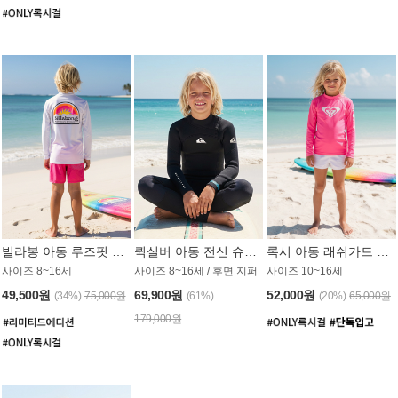
빌라봉 아동 루즈핏 래쉬가드 BT804WBB
퀵실버 아동 전신 슈트 (3/2mm) BS023KQS
록시 아동 래쉬가드 GT815MRX
사이즈 8~16세
사이즈 8~16세 / 후면 지퍼
사이즈 10~16세
49,500원
69,900원
52,000원
(34%)
75,000원
(61%)
(20%)
65,000원
179,000원