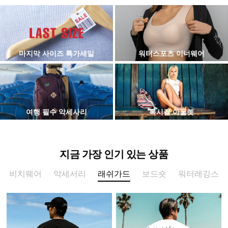
마지막 사이즈 특가세일
워터스포츠 이너웨어
여행 필수 악세사리
록시걸 아울렛
지금 가장 인기 있는 상품
비치웨어
악세서리
래쉬가드
보드숏
워터레깅스