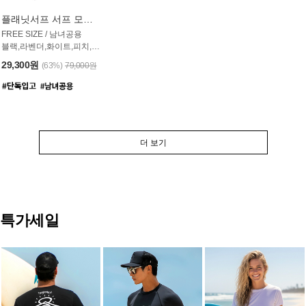
플래닛서프 서프 모자 UAC007PS
FREE SIZE / 남녀공용
블랙,라벤더,화이트,피치,그레이,오트밀 6컬러
29,300원
(63%)
79,000원
더 보기
특가세일