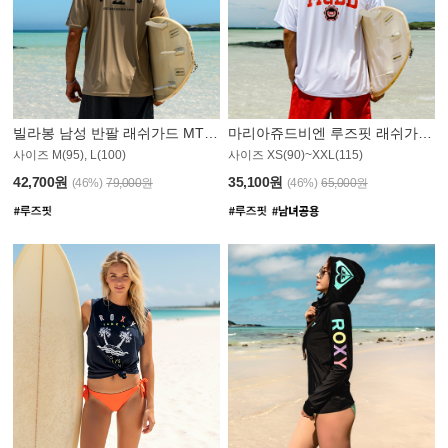
빌라봉 남성 반팔 래쉬가드 MT1082GBB
마리아쥬드비엔 루즈핏 래쉬가드 JMT005W
사이즈 M(95), L(100)
사이즈 XS(90)~XXL(115)
42,700원
35,100원
(46%)
79,000원
(46%)
65,000원
N