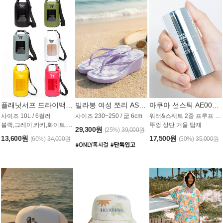
플래닛서프 드라이백 UAB009PS
빌라봉 여성 쪼리 AS1862PBB
아쿠아 선스틱 AE008MG
사이즈 10L / 6컬러
사이즈 230~250 / 굽 6cm
워터&스웨트 2중 프루프 / SPF 50+
블랙,그레이,카키,화이트,옐로우,핑크
뚜껑 상단 거울 탑재
29,300원
(25%)
39,000원
13,600원
17,500원
(60%)
34,000원
(50%)
35,000원