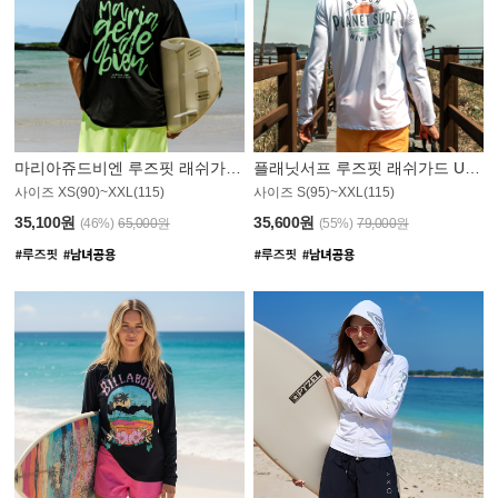
마리아쥬드비엔 루즈핏 래쉬가드 JMT004B
플래닛서프 루즈핏 래쉬가드 UMT008WPS
사이즈 XS(90)~XXL(115)
사이즈 S(95)~XXL(115)
35,100원
35,600원
(46%)
65,000원
(55%)
79,000원