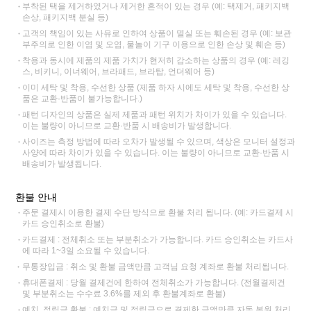
부착된 택을 제거하였거나 제거한 흔적이 있는 경우 (예: 택제거, 패키지백
손상, 패키지백 분실 등)
고객의 책임이 있는 사유로 인하여 상품이 멸실 또는 훼손된 경우 (예: 보관
부주의로 인한 이염 및 오염, 물놀이 기구 이용으로 인한 손상 및 훼손 등)
착용과 동시에 제품의 제품 가치가 현저히 감소하는 상품의 경우 (예: 레깅
스, 비키니, 이너웨어, 브라패드, 브라탑, 언더웨어 등)
이미 세탁 및 착용, 수선한 상품 (제품 하자 시에도 세탁 및 착용, 수선한 상
품은 교환·반품이 불가능합니다.)
패턴 디자인의 상품은 실제 제품과 패턴 위치가 차이가 있을 수 있습니다.
이는 불량이 아니므로 교환·반품 시 배송비가 발생합니다.
사이즈는 측정 방법에 따라 오차가 발생될 수 있으며, 색상은 모니터 설정과
사양에 따라 차이가 있을 수 있습니다. 이는 불량이 아니므로 교환·반품 시
배송비가 발생됩니다.
환불 안내
주문 결제시 이용한 결제 수단 방식으로 환불 처리 됩니다. (예: 카드결제 시
카드 승인취소로 환불)
카드결제 : 전체취소 또는 부분취소가 가능합니다. 카드 승인취소는 카드사
에 따라 1~3일 소요될 수 있습니다.
무통장입금 : 취소 및 환불 금액만큼 고객님 요청 계좌로 환불 처리됩니다.
휴대폰결제 : 당월 결제건에 한하여 전체취소가 가능합니다. (전월결제건
및 부분취소는 수수료 3.6%를 제외 후 환불계좌로 환불)
예치, 적립금 환불 : 예치금 및 적립금으로 결제한 금액만큼 자동 복원 처리