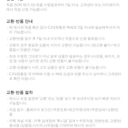
착용 전(택 제거 전) 제품 수령일로부터 7일 이내, 고객센터 또는 마이페이지
에서 직접 신청 가능합니다.
교환·반품 안내
택 제거와 제품 훼손 없이 CJ대한통운 택배로 3일 이내에 발송해주셔야 처
리 가능합니다.
교환/반품 접수 후 7일 이내 미도착시 자동으로 신청 철회됩니다.
교환의 경우 동일한 상품의 사이즈 교환만 가능합니다. (맞교환 불가 / 재고
품절시 반품만 가능)
최초 수령한 그대로가 아닌 일부 상품만 발송하는 경우 (사은품, 패키지, 포
장 등 내용이 상이한 경우) 교환·반품이 불가능합니다.
교환·반품불가 사전 고지 상품인 경우 교환·반품이 불가능합니다.
CJ대한통운 외 타택배 이용 시 택배 요금과 반품 주소가 상이하니 고객센터
로 확인 바랍니다.
교환·반품 절차
박스나 포장 겉면에 '교환' 또는 '반품' 표기 후 보내주시면 보다 빠른 처리가
가능합니다.
직접 접수 : 홈페이지 로그인>주문조회>최근주문내역>주문상세>교환/반
품
카톡 채널 이용 : 카톡 검색창에 '록시걸' 검색 > 주문자명, 전화번호, 교환/반
품내용 (상품명,사이즈,사유등)을 기재하여 메시지 보내기