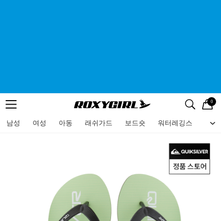
0
로고
메뉴
검색
메뉴
남성
여성
아동
래쉬가드
보드숏
워터레깅스
비치