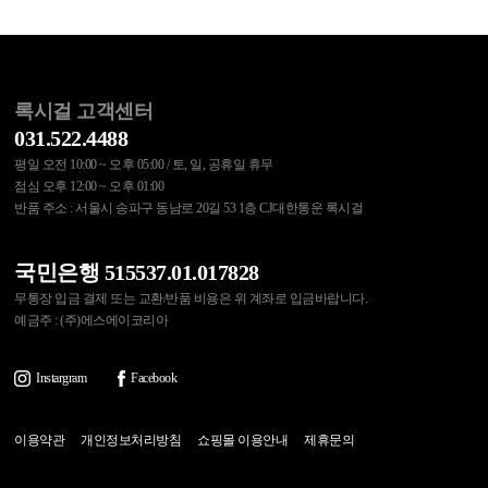
록시걸 고객센터
031.522.4488
평일 오전 10:00 ~ 오후 05:00 / 토, 일, 공휴일 휴무
점심 오후 12:00 ~ 오후 01:00
반품 주소 : 서울시 송파구 동남로 20길 53 1층 CJ대한통운 록시걸
국민은행 515537.01.017828
무통장 입금 결제 또는 교환/반품 비용은 위 계좌로 입금바랍니다.
예금주 : (주)에스에이코리아
Instargram
Facebook
이용약관
개인정보처리방침
쇼핑몰 이용안내
제휴문의