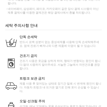
됩니다.
네이버페이, 삼성페이, 페이코, 카카오페이 같은 당사 결제 시스템이 아닌
제휴 결제사를 이용한 결제건은 해당 결제사에서 환불 처리됩니다.
세탁 주의사항 안내
단독 손세탁
반드시 표백 성분이 없는 중성세제를 사용해 단독 손세탁해주세
요. 염색 잔료가 빠져나와 다른 제품에 이염이 될 수 있습니다.
건조기 금지
건조기 사용은 옷감을 상하게 하며, 형태가 변형되는 원인이 됩니
다.절대 사용하지 말아주세요. 서늘한 그늘에서 자연건조를 권장
합니다.
트렁크 보관 금지
제품 사용 후 젖어있는 상태로 장기간 밀폐 시 변색에 원인이 됩니
다. 자동차 트렁크 내 뜨거운 열기로 인해 옷이 손상될 수 있습니
다.
오일·선크림 주의
선크림, 태닝 오일에는 옷을 손상시키는 원료가 들어 있습니다. 선