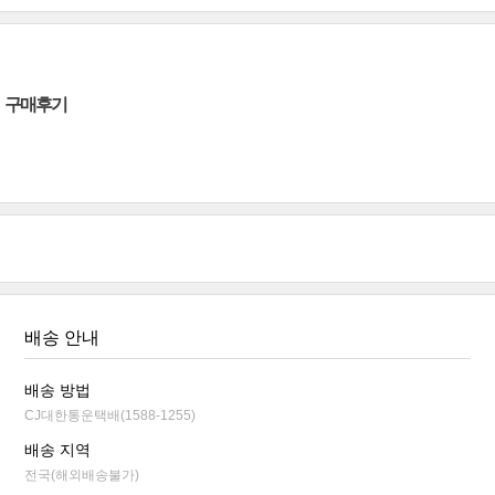
구매후기
배송 안내
배송 방법
CJ대한통운택배(1588-1255)
배송 지역
전국(해외배송불가)