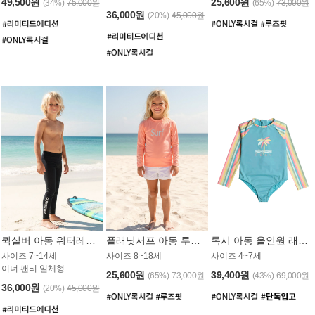
49,500원
25,600원
(34%)
75,000원
(65%)
73,000원
36,000원
(20%)
45,000원
퀵실버 아동 워터레깅스 BB776BQS
플래닛서프 아동 루즈핏 래쉬가드 UGT012CPS
록시 아동 올인원 래쉬가드 GT811BRX
사이즈 7~14세
사이즈 8~18세
사이즈 4~7세
이너 팬티 일체형
25,600원
39,400원
(65%)
73,000원
(43%)
69,000원
36,000원
(20%)
45,000원