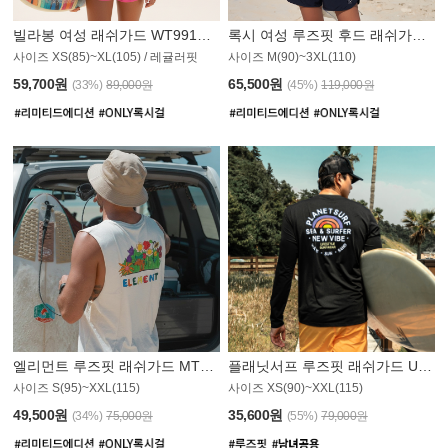
빌라봉 여성 래쉬가드 WT991BBB
록시 여성 루즈핏 후드 래쉬가드 WT555WRX
S
사이즈 XS(85)~XL(105) / 레귤러핏
사이즈 M(90)~3XL(110)
59,700원
65,500원
(33%)
89,000원
(45%)
119,000원
엘리먼트 루즈핏 래쉬가드 MT1114WEM
플래닛서프 루즈핏 래쉬가드 UMT010BPS
사이즈 S(95)~XXL(115)
사이즈 XS(90)~XXL(115)
PS
49,500원
35,600원
(34%)
75,000원
(55%)
79,000원