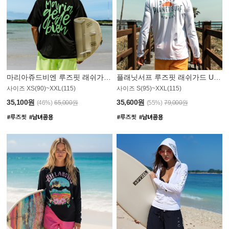
마리아쥬드비엔 루즈핏 래쉬가드 JMT004B
플래닛서프 루즈핏 래쉬가드 UMT008WPS
사이즈 XS(90)~XXL(115)
사이즈 S(95)~XXL(115)
35,100원
35,600원
(46%)
65,000원
(55%)
79,000원