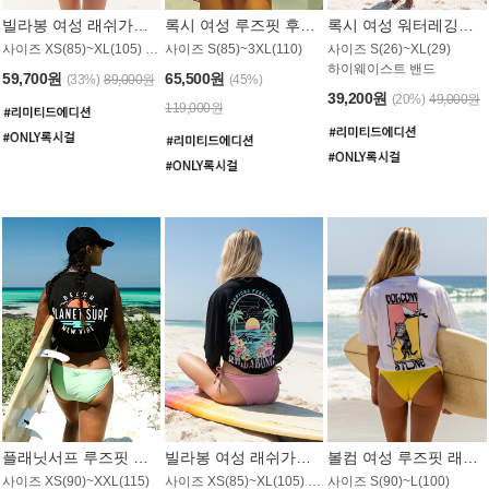
빌라봉 여성 래쉬가드 WT992WBB
록시 여성 루즈핏 후드 래쉬가드 WT556BRX
록시 여성 워터레깅스 WB1016BRX
사이즈 XS(85)~XL(105) / 레귤러핏
사이즈 S(85)~3XL(110)
사이즈 S(26)~XL(29)
하이웨이스트 밴드
59,700원
65,500원
(33%)
89,000원
(45%)
39,200원
(20%)
49,000원
119,000원
플래닛서프 루즈핏 래쉬가드 UWT044BPS
빌라봉 여성 래쉬가드 WT988BBB
볼컴 여성 루즈핏 래쉬가드 MT1005VC
사이즈 XS(90)~XXL(115)
사이즈 XS(85)~XL(105) / 오버핏
사이즈 S(90)~L(100)