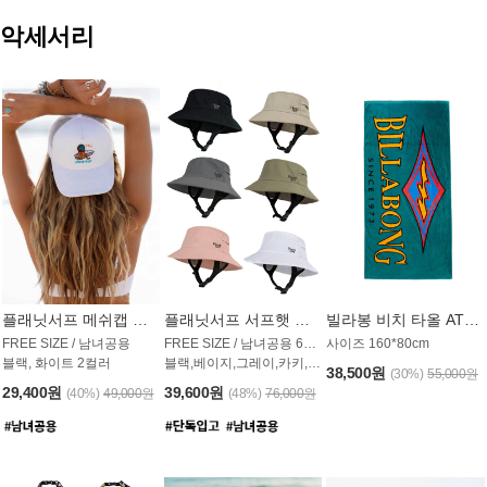
악세서리
플래닛서프 메쉬캡 모자 UAC009PS
플래닛서프 서프햇 모자 UAC002PS
빌라봉 비치 타올 AT1768PBB
FREE SIZE / 남녀공용
FREE SIZE / 남녀공용 6컬러
사이즈 160*80cm
블랙, 화이트 2컬러
블랙,베이지,그레이,카키,핑크,화이트
38,500원
(30%)
55,000원
29,400원
39,600원
(40%)
49,000원
(48%)
76,000원