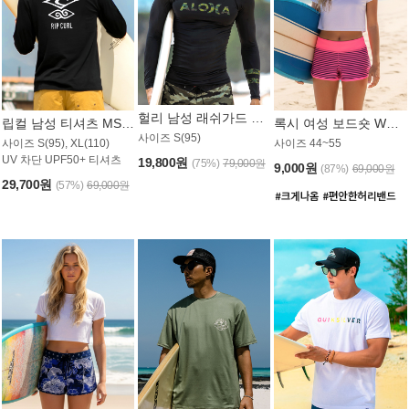
헐리 남성 래쉬가드 MT521CHL
립컬 남성 티셔츠 MST445BRC
록시 여성 보드숏 WB773KRX
사이즈 S(95)
사이즈 S(95), XL(110)
사이즈 44~55
UV 차단 UPF50+ 티셔츠
19,800원
(75%)
79,000원
9,000원
(87%)
69,000원
29,700원
(57%)
69,000원