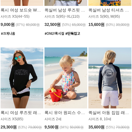
록시 여성 보드숏 WB791PRX
퀵실버 남성 루즈핏 래쉬가드 MT1072GQS
퀵실버 남성 티셔츠 MST356WQS
사이즈 XS(44~55)
사이즈 S(95)~XL(110)
사이즈 S(90), M(95)
9,000원
32,500원
15,600원
(87%)
69,000원
(50%)
65,000원
(60%)
39,000원
록시 여성 루즈핏 래쉬가드 WT909BRX
록시 유아 원피스 수영복 B588W
퀵실버 아동 집업 래쉬가드 BT682LQS
사이즈 XS(85)
사이즈 2세
사이즈 8, 10세
29,300원
9,500원
35,600원
(63%)
79,000원
(84%)
59,000원
(55%)
79,000원