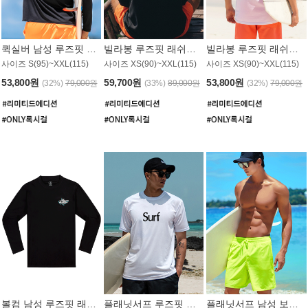
퀵실버 남성 루즈핏 래쉬가드 MT1017BQS
빌라봉 루즈핏 래쉬가드 MT1129BBB
빌라봉 루즈핏 래쉬가드 MT1135WBB
사이즈 S(95)~XXL(115)
사이즈 XS(90)~XXL(115)
사이즈 XS(90)~XXL(115)
53,800원
59,700원
53,800원
(32%)
79,000원
(33%)
89,000원
(32%)
79,000원
볼컴 남성 루즈핏 래쉬가드 MT1008BVC
플래닛서프 루즈핏 래쉬가드 UMT026WPS
플래닛서프 남성 보드숏 UMB002GPS