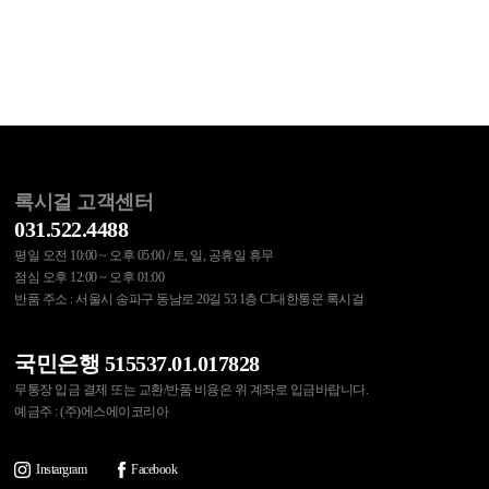
록시걸 고객센터
031.522.4488
평일 오전 10:00 ~ 오후 05:00 / 토, 일, 공휴일 휴무
점심 오후 12:00 ~ 오후 01:00
반품 주소 : 서울시 송파구 동남로 20길 53 1층 CJ대한통운 록시걸
국민은행 515537.01.017828
무통장 입금 결제 또는 교환/반품 비용은 위 계좌로 입금바랍니다.
예금주 : (주)에스에이코리아
Instargram
Facebook