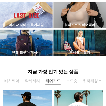
마지막 사이즈 특가세일
워터스포츠 이너웨어
여행 필수 악세사리
록시걸 아울렛
지금 가장 인기 있는 상품
비치웨어
악세서리
래쉬가드
보드숏
워터레깅스