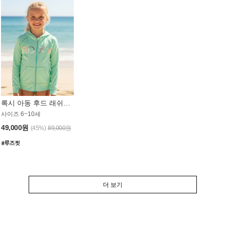
록시 아동 후드 래쉬가드 GT764MRX
사이즈 6~10세
49,000원
(45%)
89,000원
더 보기