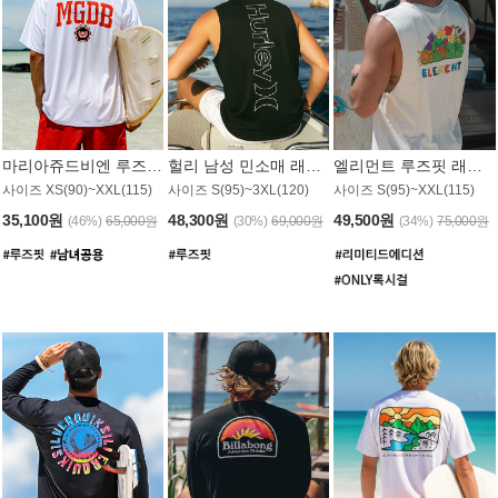
마리아쥬드비엔 루즈핏 래쉬가드 JMT005W
헐리 남성 민소매 래쉬가드 MT1155BHL
엘리먼트 루즈핏 래쉬가드 MT1114WEM
사이즈 XS(90)~XXL(115)
사이즈 S(95)~3XL(120)
사이즈 S(95)~XXL(115)
35,100원
48,300원
49,500원
(46%)
65,000원
(30%)
69,000원
(34%)
75,000원