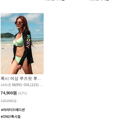
록시 여성 루즈핏 후드 래쉬가드 WT900BRX
사이즈 M(95)~3XL(115) / 롱기장 타입
74,900원
(42%)
129,000원