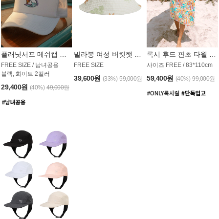
플래닛서프 메쉬캡 모자 UAC008PS
빌라봉 여성 버킷햇 AC1971MBB
록시 후드 판초 타월 AT1765WRX
FREE SIZE / 남녀공용
FREE SIZE
사이즈 FREE / 83*110cm
블랙, 화이트 2컬러
39,600원
59,400원
(33%)
59,000원
(40%)
99,000원
29,400원
(40%)
49,000원