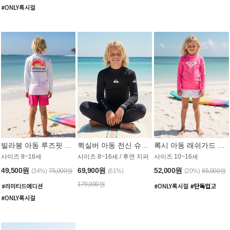
빌라봉 아동 루즈핏 래쉬가드 BT804WBB
퀵실버 아동 전신 슈트 (3/2mm) BS023KQS
록시 아동 래쉬가드 GT815MRX
사이즈 8~16세
사이즈 8~16세 / 후면 지퍼
사이즈 10~16세
49,500원
69,900원
52,000원
(34%)
75,000원
(61%)
(20%)
65,000원
179,000원