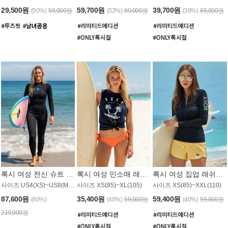
29,500원
59,700원
39,700원
(50%)
59,000원
(33%)
89,000원
(39%)
65,000원
록시 여성 전신 슈트 (4/3mm) WS221KRX
록시 여성 민소매 래쉬가드 WT907BRX
록시 여성 집업 래쉬가드 WT868BRX
사이즈 US4(XS)~US8(M) / 후면 지퍼
사이즈 XS(85)~XL(105)
사이즈 XS(85)~XXL(110)
87,600원
35,400원
59,400원
(60%)
(40%)
59,000원
(40%)
99,000원
219,000원