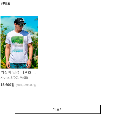
퀵실버 남성 티셔츠 MST357WQS
사이즈 S(90), M(95)
15,600원
(60%)
39,000원
더 보기