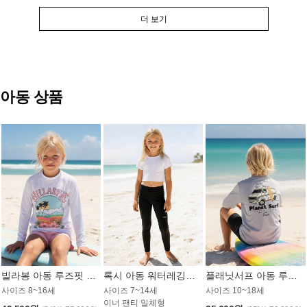
더 보기
아동 상품
빌라봉 아동 루즈핏 래쉬가드 GT813WBB
록시 아동 워터레깅스 GB672BRX
플래닛서프 아동 루즈핏 래쉬가드 UBT009GPS
사이즈 8~16세
사이즈 7~14세
사이즈 10~18세
이너 팬티 일체형