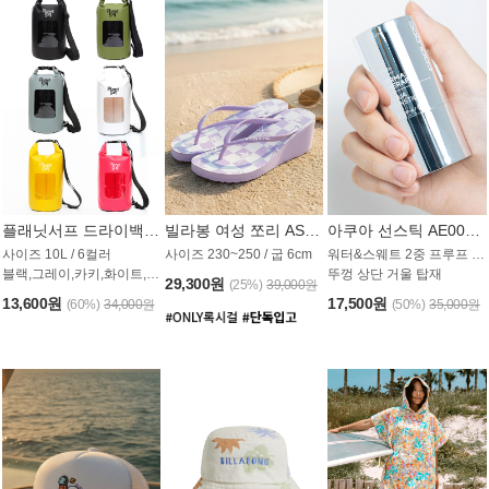
플래닛서프 드라이백 UAB009PS
빌라봉 여성 쪼리 AS1862PBB
아쿠아 선스틱 AE008MG
사이즈 10L / 6컬러
사이즈 230~250 / 굽 6cm
워터&스웨트 2중 프루프 / SPF 50+
블랙,그레이,카키,화이트,옐로우,핑크
뚜껑 상단 거울 탑재
29,300원
(25%)
39,000원
13,600원
17,500원
(60%)
34,000원
(50%)
35,000원