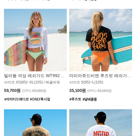
빌라봉 여성 래쉬가드 WT992WBB
마리아쥬드비엔 루즈핏 래쉬가드 JWT013O
사이즈 XS(85)~XL(105) / 레귤러핏
사이즈 S(95)~L(105)
011PS
59,700원
35,100원
(33%)
89,000원
(46%)
65,000원