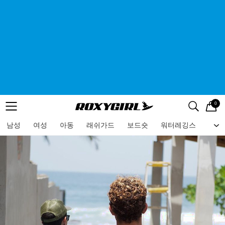
0
로고
메뉴
검색
메뉴
남성
여성
아동
래쉬가드
보드숏
워터레깅스
비치