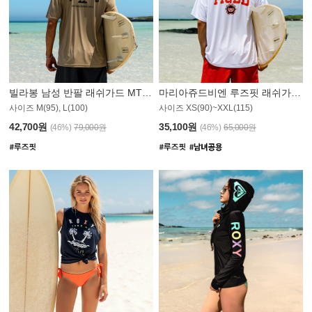
빌라봉 남성 반팔 래쉬가드 MT1082GBB
마리아쥬드비엔 루즈핏 래쉬가드 JMT005W
사이즈 M(95), L(100)
사이즈 XS(90)~XXL(115)
42,700원
35,100원
(46%)
79,000원
(46%)
65,000원
N