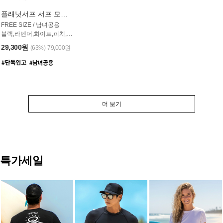
플래닛서프 서프 모자 UAC007PS
FREE SIZE / 남녀공용
블랙,라벤더,화이트,피치,그레이,오트밀 6컬러
29,300원
(63%)
79,000원
더 보기
특가세일