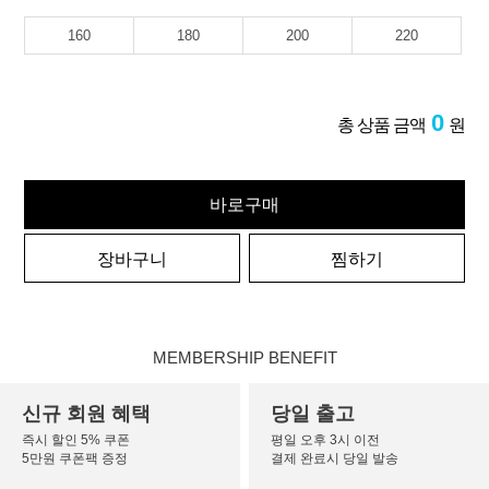
160
180
200
220
0
총 상품 금액
원
바로구매
장바구니
찜하기
MEMBERSHIP BENEFIT
신규 회원 혜택
당일 출고
즉시 할인 5% 쿠폰
평일 오후 3시 이전
5만원 쿠폰팩 증정
결제 완료시 당일 발송