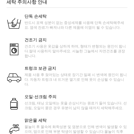
세탁 주의사항 안내
단독 손세탁
반드시 표백 성분이 없는 중성세제를 사용해 단독 손세탁해주세
요. 염색 잔료가 빠져나와 다른 제품에 이염이 될 수 있습니다.
건조기 금지
건조기 사용은 옷감을 상하게 하며, 형태가 변형되는 원인이 됩니
다.절대 사용하지 말아주세요. 서늘한 그늘에서 자연건조를 권장
합니다.
트렁크 보관 금지
제품 사용 후 젖어있는 상태로 장기간 밀폐 시 변색에 원인이 됩니
다. 자동차 트렁크 내 뜨거운 열기로 인해 옷이 손상될 수 있습니
다.
오일·선크림 주의
선크림, 태닝 오일에는 옷을 손상시키는 원료가 들어 있습니다. 선
크림, 오일이 묻은 경우 유분이 남지 않을 때까지 세탁해주세요.
맑은물 세탁
물놀이 후 물속에 화학성분 및 염분으로 인해 변색이 발생할 수 있
으며, 땀으로 인해 부분 탁생이 발생할 수 있습니다.물놀이 직후