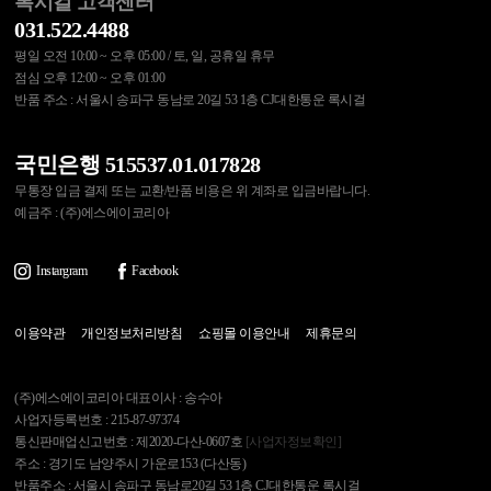
록시걸 고객센터
031.522.4488
평일 오전 10:00 ~ 오후 05:00 / 토, 일, 공휴일 휴무
점심 오후 12:00 ~ 오후 01:00
반품 주소 : 서울시 송파구 동남로 20길 53 1층 CJ대한통운 록시걸
국민은행 515537.01.017828
무통장 입금 결제 또는 교환/반품 비용은 위 계좌로 입금바랍니다.
예금주 : (주)에스에이코리아
Instargram
Facebook
이용약관
개인정보처리방침
쇼핑몰 이용안내
제휴문의
(주)에스에이코리아 대표이사 : 송수아
사업자등록번호 : 215-87-97374
통신판매업신고번호 : 제2020-다산-0607호
[사업자정보확인]
주소 : 경기도 남양주시 가운로153 (다산동)
반품주소 : 서울시 송파구 동남로20길 53 1층 CJ대한통운 록시걸