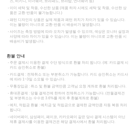
스, 비키니, 이너웨어, 브라패드, 브라탑, 언더웨어 등)
이미 세탁 및 착용, 수선한 상품 (제품 하자 시에도 세탁 및 착용, 수선한 상
품은 교환·반품이 불가능합니다.)
패턴 디자인의 상품은 실제 제품과 패턴 위치가 차이가 있을 수 있습니다.
이는 불량이 아니므로 교환·반품 시 배송비가 발생합니다.
사이즈는 측정 방법에 따라 오차가 발생될 수 있으며, 색상은 모니터 설정과
사양에 따라 차이가 있을 수 있습니다. 이는 불량이 아니므로 교환·반품 시
배송비가 발생됩니다.
환불 안내
주문 결제시 이용한 결제 수단 방식으로 환불 처리 됩니다. (예: 카드결제 시
카드 승인취소로 환불)
카드결제 : 전체취소 또는 부분취소가 가능합니다. 카드 승인취소는 카드사
에 따라 1~3일 소요될 수 있습니다.
무통장입금 : 취소 및 환불 금액만큼 고객님 요청 계좌로 환불 처리됩니다.
휴대폰결제 : 당월 결제건에 한하여 전체취소가 가능합니다. (전월결제건
및 부분취소는 수수료 3.6%를 제외 후 환불계좌로 환불)
예치, 적립금 환불 : 예치금 및 적립금으로 결제한 금액만큼 자동 복원 처리
됩니다.
네이버페이, 삼성페이, 페이코, 카카오페이 같은 당사 결제 시스템이 아닌
제휴 결제사를 이용한 결제건은 해당 결제사에서 환불 처리됩니다.