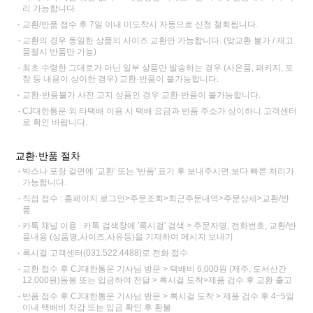
리 가능합니다.
교환/반품 접수 후 7일 이내 미도착시 자동으로 신청 철회됩니다.
교환의 경우 동일한 상품의 사이즈 교환만 가능합니다. (맞교환 불가 / 재고
품절시 반품만 가능)
최초 수령한 그대로가 아닌 일부 상품만 발송하는 경우 (사은품, 패키지, 포
장 등 내용이 상이한 경우) 교환·반품이 불가능합니다.
교환·반품불가 사전 고지 상품인 경우 교환·반품이 불가능합니다.
CJ대한통운 외 타택배 이용 시 택배 요금과 반품 주소가 상이하니 고객센터
로 확인 바랍니다.
교환·반품 절차
박스나 포장 겉면에 '교환' 또는 '반품' 표기 후 보내주시면 보다 빠른 처리가
가능합니다.
직접 접수 : 홈페이지 로그인>주문조회>최근주문내역>주문상세>교환/반
품
카톡 채널 이용 : 카톡 검색창에 '록시걸' 검색 > 주문자명, 전화번호, 교환/반
품내용 (상품명,사이즈,사유등)을 기재하여 메시지 보내기
록시걸 고객센터(031.522.4488)로 전화 접수
교환 접수 후 CJ대한통운 기사님 방문 > 택배비 6,000원 (제주, 도서산간
12,000원)동봉 또는 입금하여 전달 > 록시걸 도착>제품 검수 후 교환 출고
반품 접수 후 CJ대한통운 기사님 방문 > 록시걸 도착 > 제품 검수 후 4~5일
이내 택배비 차감 또는 입금 확인 후 환불