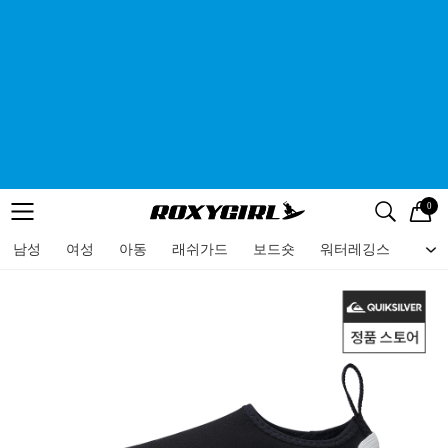
0
로고
메뉴
검색
메뉴
남성
여성
아동
래쉬가드
보드숏
워터레깅스
비치