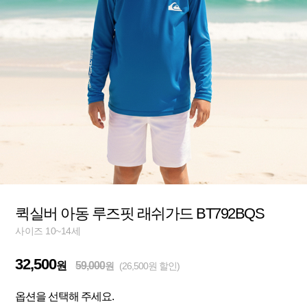
퀵실버 아동 루즈핏 래쉬가드 BT792BQS
사이즈 10~14세
32,500
원
59,000
원
(26,500원 할인)
옵션을 선택해 주세요.