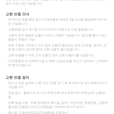
에서 직접 신청 가능합니다.
교환·반품 안내
택 제거와 제품 훼손 없이 CJ대한통운 택배로 3일 이내에 발송해주셔야 처
리 가능합니다.
교환/반품 접수 후 7일 이내 미도착시 자동으로 신청 철회됩니다.
교환의 경우 동일한 상품의 사이즈 교환만 가능합니다. (맞교환 불가 / 재고
품절시 반품만 가능)
최초 수령한 그대로가 아닌 일부 상품만 발송하는 경우 (사은품, 패키지, 포
장 등 내용이 상이한 경우) 교환·반품이 불가능합니다.
교환·반품불가 사전 고지 상품인 경우 교환·반품이 불가능합니다.
CJ대한통운 외 타택배 이용 시 택배 요금과 반품 주소가 상이하니 고객센터
로 확인 바랍니다.
교환·반품 절차
박스나 포장 겉면에 '교환' 또는 '반품' 표기 후 보내주시면 보다 빠른 처리가
가능합니다.
직접 접수 : 홈페이지 로그인>주문조회>최근주문내역>주문상세>교환/반
품
카톡 채널 이용 : 카톡 검색창에 '록시걸' 검색 > 주문자명, 전화번호, 교환/반
품내용 (상품명,사이즈,사유등)을 기재하여 메시지 보내기
록시걸 고객센터(031.522.4488)로 전화 접수