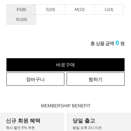
XS(8)
S(10)
M(12)
L(14)
XL(16)
0
총 상품 금액
원
바로구매
장바구니
찜하기
MEMBERSHIP BENEFIT
신규 회원 혜택
당일 출고
즉시 할인 5% 쿠폰
평일 오후 3시 이전