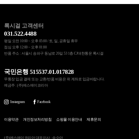
록시걸 고객센터
031.522.4488
평일 오전 10:00 ~ 오후 05:00 / 토, 일, 공휴일 휴무
점심 오후 12:00 ~ 오후 01:00
반품 주소 : 서울시 송파구 동남로 20길 53 1층 CJ대한통운 록시걸
국민은행 515537.01.017828
무통장 입금 결제 또는 교환/반품 비용은 위 계좌로 입금바랍니다.
예금주 : (주)에스에이코리아
Instargram
Facebook
이용약관
개인정보처리방침
쇼핑몰 이용안내
제휴문의
(주)에스에이코리아 대표이사 : 송수아