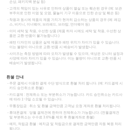
손상, 패키지백 분실 등)
고객의 책임이 있는 사유로 인하여 상품이 멸실 또는 훼손된 경우 (예: 보관
부주의로 인한 이염 및 오염, 물놀이 기구 이용으로 인한 손상 및 훼손 등)
착용과 동시에 제품의 제품 가치가 현저히 감소하는 상품의 경우 (예: 레깅
스, 비키니, 이너웨어, 브라패드, 브라탑, 언더웨어 등)
이미 세탁 및 착용, 수선한 상품 (제품 하자 시에도 세탁 및 착용, 수선한 상
품은 교환·반품이 불가능합니다.)
패턴 디자인의 상품은 실제 제품과 패턴 위치가 차이가 있을 수 있습니다.
이는 불량이 아니므로 교환·반품 시 배송비가 발생합니다.
사이즈는 측정 방법에 따라 오차가 발생될 수 있으며, 색상은 모니터 설정과
사양에 따라 차이가 있을 수 있습니다. 이는 불량이 아니므로 교환·반품 시
배송비가 발생됩니다.
환불 안내
주문 결제시 이용한 결제 수단 방식으로 환불 처리 됩니다. (예: 카드결제 시
카드 승인취소로 환불)
카드결제 : 전체취소 또는 부분취소가 가능합니다. 카드 승인취소는 카드사
에 따라 1~3일 소요될 수 있습니다.
무통장입금 : 취소 및 환불 금액만큼 고객님 요청 계좌로 환불 처리됩니다.
휴대폰결제 : 당월 결제건에 한하여 전체취소가 가능합니다. (전월결제건
및 부분취소는 수수료 3.6%를 제외 후 환불계좌로 환불)
예치, 적립금 환불 : 예치금 및 적립금으로 결제한 금액만큼 자동 복원 처리
됩니다.