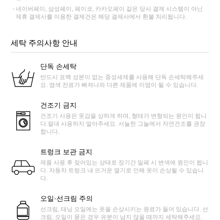
네이버페이, 삼성페이, 페이코, 카카오페이 같은 당사 결제 시스템이 아닌
제휴 결제사를 이용한 결제건은 해당 결제사에서 환불 처리됩니다.
세탁 주의사항 안내
단독 손세탁
반드시 표백 성분이 없는 중성세제를 사용해 단독 손세탁해주세
요. 염색 잔료가 빠져나와 다른 제품에 이염이 될 수 있습니다.
건조기 금지
건조기 사용은 옷감을 상하게 하며, 형태가 변형되는 원인이 됩니
다.절대 사용하지 말아주세요. 서늘한 그늘에서 자연건조를 권장
합니다.
트렁크 보관 금지
제품 사용 후 젖어있는 상태로 장기간 밀폐 시 변색에 원인이 됩니
다. 자동차 트렁크 내 뜨거운 열기로 인해 옷이 손상될 수 있습니
다.
오일·선크림 주의
선크림, 태닝 오일에는 옷을 손상시키는 원료가 들어 있습니다. 선
크림, 오일이 묻은 경우 유분이 남지 않을 때까지 세탁해주세요.