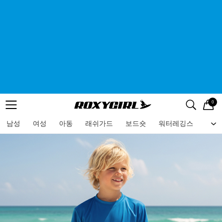
0
로고
메뉴
검색
메뉴
남성
여성
아동
래쉬가드
보드숏
워터레깅스
비치