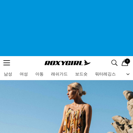
0
로고
메뉴
검색
메뉴
남성
여성
아동
래쉬가드
보드숏
워터레깅스
비치