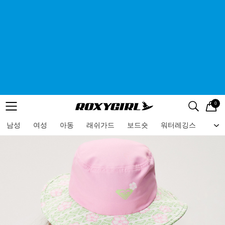
0
로고
메뉴
검색
메뉴
남성
여성
아동
래쉬가드
보드숏
워터레깅스
비치