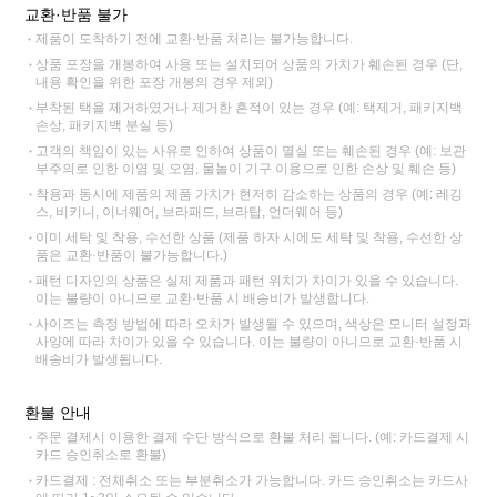
교환·반품 불가
제품이 도착하기 전에 교환·반품 처리는 불가능합니다.
상품 포장을 개봉하여 사용 또는 설치되어 상품의 가치가 훼손된 경우 (단,
내용 확인을 위한 포장 개봉의 경우 제외)
부착된 택을 제거하였거나 제거한 흔적이 있는 경우 (예: 택제거, 패키지백
손상, 패키지백 분실 등)
고객의 책임이 있는 사유로 인하여 상품이 멸실 또는 훼손된 경우 (예: 보관
부주의로 인한 이염 및 오염, 물놀이 기구 이용으로 인한 손상 및 훼손 등)
착용과 동시에 제품의 제품 가치가 현저히 감소하는 상품의 경우 (예: 레깅
스, 비키니, 이너웨어, 브라패드, 브라탑, 언더웨어 등)
이미 세탁 및 착용, 수선한 상품 (제품 하자 시에도 세탁 및 착용, 수선한 상
품은 교환·반품이 불가능합니다.)
패턴 디자인의 상품은 실제 제품과 패턴 위치가 차이가 있을 수 있습니다.
이는 불량이 아니므로 교환·반품 시 배송비가 발생합니다.
사이즈는 측정 방법에 따라 오차가 발생될 수 있으며, 색상은 모니터 설정과
사양에 따라 차이가 있을 수 있습니다. 이는 불량이 아니므로 교환·반품 시
배송비가 발생됩니다.
환불 안내
주문 결제시 이용한 결제 수단 방식으로 환불 처리 됩니다. (예: 카드결제 시
카드 승인취소로 환불)
카드결제 : 전체취소 또는 부분취소가 가능합니다. 카드 승인취소는 카드사