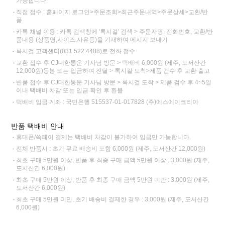
가능합니다.
직접 접수 : 홈페이지 로그인>주문조회>최근주문내역>주문상세>교환/반
품
카톡 채널 이용 : 카톡 검색창에 '록시걸' 검색 > 주문자명, 전화번호, 교환/반
품내용 (상품명,사이즈,사유등)을 기재하여 메시지 보내기
록시걸 고객센터(031.522.4488)로 전화 접수
교환 접수 후 CJ대한통운 기사님 방문 > 택배비 6,000원 (제주, 도서산간
12,000원)동봉 또는 입금하여 전달 > 록시걸 도착>제품 검수 후 교환 출고
반품 접수 후 CJ대한통운 기사님 방문 > 록시걸 도착 > 제품 검수 후 4~5일
이내 택배비 차감 또는 입금 확인 후 환불
택배비 입금 계좌 : 국민은행 515537-01-017828 (주)에스에이코리아
반품 택배비 안내
휴대폰/쓱페이 결제는 택배비 차감이 불가하여 입금만 가능합니다.
전체 반품시 : 초기 무료 배송비 포함 6,000원 (제주, 도서산간 12,000원)
최초 구매 5만원 이상, 반품 후 최종 구매 금액 5만원 이상 : 3,000원 (제주,
도서산간 6,000원)
최초 구매 5만원 이상, 반품 후 최종 구매 금액 5만원 미만 : 3,000원 (제주,
도서산간 6,000원)
최초 구매 5만원 미만, 초기 배송비 결제한 경우 : 3,000원 (제주, 도서산간
6,000원)