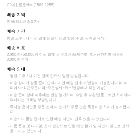
CJ대한통운택배(1588-1255)
배송 지역
전국(해외배송불가)
배송 기간
평일 오후 3시 이전 결제 완료시 당일 발송(주말, 공휴일 제외)
배송 비용
3,000원 / 50,000원 이상 결제 시 무료배송(제주도, 도서산간지역 배송비
3,000원 추가)
배송 안내
평일 오후 3시 이전 결제 완료시 당일 발송됩니다.
배송 상태가 상품 준비 단계까지만 배송 전 취소/변경이 가능합니다.(마이
페이지>최근주문내역>주문상세>취소/변경에서 직접 가능)
배송 준비 상태 이후에는 변경 불가하며, 수령 후 교환/반품으로만 처리되며
택배비는 고객님 부담입니다.
록시걸 온라인몰 주문 건과 타 판매처 주문 건은 묶음배송 처리가 불가합니
다.
배송사의 물량 증가로 인한 배송 지연이 간혹 있을 수 있습니다.
제품 품절 및 디테일, 소재 변경으로 인한 배송 불가 및 지연시 별도로 연락
을 드리고 있습니다.