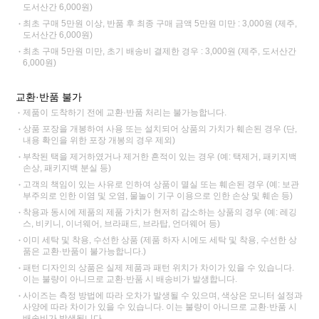
도서산간 6,000원)
최초 구매 5만원 이상, 반품 후 최종 구매 금액 5만원 미만 : 3,000원 (제주,
도서산간 6,000원)
최초 구매 5만원 미만, 초기 배송비 결제한 경우 : 3,000원 (제주, 도서산간
6,000원)
교환·반품 불가
제품이 도착하기 전에 교환·반품 처리는 불가능합니다.
상품 포장을 개봉하여 사용 또는 설치되어 상품의 가치가 훼손된 경우 (단,
내용 확인을 위한 포장 개봉의 경우 제외)
부착된 택을 제거하였거나 제거한 흔적이 있는 경우 (예: 택제거, 패키지백
손상, 패키지백 분실 등)
고객의 책임이 있는 사유로 인하여 상품이 멸실 또는 훼손된 경우 (예: 보관
부주의로 인한 이염 및 오염, 물놀이 기구 이용으로 인한 손상 및 훼손 등)
착용과 동시에 제품의 제품 가치가 현저히 감소하는 상품의 경우 (예: 레깅
스, 비키니, 이너웨어, 브라패드, 브라탑, 언더웨어 등)
이미 세탁 및 착용, 수선한 상품 (제품 하자 시에도 세탁 및 착용, 수선한 상
품은 교환·반품이 불가능합니다.)
패턴 디자인의 상품은 실제 제품과 패턴 위치가 차이가 있을 수 있습니다.
이는 불량이 아니므로 교환·반품 시 배송비가 발생합니다.
사이즈는 측정 방법에 따라 오차가 발생될 수 있으며, 색상은 모니터 설정과
사양에 따라 차이가 있을 수 있습니다. 이는 불량이 아니므로 교환·반품 시
배송비가 발생됩니다.