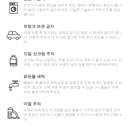
건조기 사용은 옷감을 상하게 하며, 형태가 변형되는 원인이 됩니
다.절대 사용하지 말아주세요. 서늘한 그늘에서 자연건조를 권장
합니다.
트렁크 보관 금지
제품 사용 후 젖어있는 상태로 장기간 밀폐 시 변색에 원인이 됩니
다. 자동차 트렁크 내 뜨거운 열기로 인해 옷이 손상될 수 있습니
다.
오일·선크림 주의
선크림, 태닝 오일에는 옷을 손상시키는 원료가 들어 있습니다. 선
크림, 오일이 묻은 경우 유분이 남지 않을 때까지 세탁해주세요.
맑은물 세탁
물놀이 후 물속에 화학성분 및 염분으로 인해 변색이 발생할 수 있
으며, 땀으로 인해 부분 탁생이 발생할 수 있습니다.물놀이 직후
맑은 물로 세탁해주세요.
마찰 주의
워터파크에 있는 미끄럼틀 같은 물놀이 기구에 경우 마찰로 인하
여 옷감이 상하거나 보풀이 발생할 수 있으니 사용에 주의 바랍니
다.