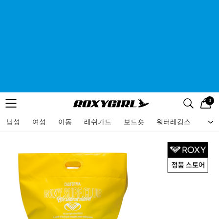
0
로고
메뉴
검색
메뉴
남성
여성
아동
래쉬가드
보드숏
워터레깅스
비치