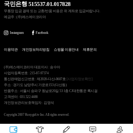
국민은행 515537.01.017828
무통장 입금 결제 또는 교환/반품 비용은 위 계좌로 입금바랍니다.
예금주 : (주)에스에이코리아
Instargram
Facebook
이용약관
개인정보처리방침
쇼핑몰 이용안내
제휴문의
(주)에스에이코리아 대표이사 : 송수아
사업자등록번호 : 215-87-97374
통신판매업신고번호 : 제2020-다산-0607호
[사업자정보확인]
주소 : 경기도 남양주시 가운로153 (다산동)
반품주소 : 서울시 송파구 동남로20길 53 1층 CJ대한통운 록시걸
고객센터 : 031.522.4488
개인정보관리보호책임자 : 김영석
Copyright 2007 Roxygirl.tv Inc. All rights reserved.
록시걸
PC Ver