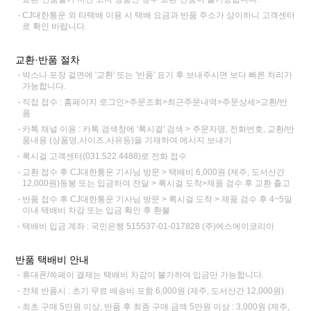
CJ대한통운 외 타택배 이용 시 택배 요금과 반품 주소가 상이하니 고객센터
로 확인 바랍니다.
교환·반품 절차
박스나 포장 겉면에 '교환' 또는 '반품' 표기 후 보내주시면 보다 빠른 처리가
가능합니다.
직접 접수 : 홈페이지 로그인>주문조회>최근주문내역>주문상세>교환/반
품
카톡 채널 이용 : 카톡 검색창에 '록시걸' 검색 > 주문자명, 전화번호, 교환/반
품내용 (상품명,사이즈,사유등)을 기재하여 메시지 보내기
록시걸 고객센터(031.522.4488)로 전화 접수
교환 접수 후 CJ대한통운 기사님 방문 > 택배비 6,000원 (제주, 도서산간
12,000원)동봉 또는 입금하여 전달 > 록시걸 도착>제품 검수 후 교환 출고
반품 접수 후 CJ대한통운 기사님 방문 > 록시걸 도착 > 제품 검수 후 4~5일
이내 택배비 차감 또는 입금 확인 후 환불
택배비 입금 계좌 : 국민은행 515537-01-017828 (주)에스에이코리아
반품 택배비 안내
휴대폰/쓱페이 결제는 택배비 차감이 불가하여 입금만 가능합니다.
전체 반품시 : 초기 무료 배송비 포함 6,000원 (제주, 도서산간 12,000원)
최초 구매 5만원 이상, 반품 후 최종 구매 금액 5만원 이상 : 3,000원 (제주,