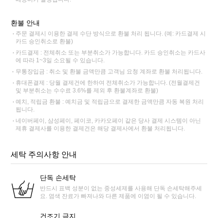
환불 안내
주문 결제시 이용한 결제 수단 방식으로 환불 처리 됩니다. (예: 카드결제 시
카드 승인취소로 환불)
카드결제 : 전체취소 또는 부분취소가 가능합니다. 카드 승인취소는 카드사
에 따라 1~3일 소요될 수 있습니다.
무통장입금 : 취소 및 환불 금액만큼 고객님 요청 계좌로 환불 처리됩니다.
휴대폰결제 : 당월 결제건에 한하여 전체취소가 가능합니다. (전월결제건
및 부분취소는 수수료 3.6%를 제외 후 환불계좌로 환불)
예치, 적립금 환불 : 예치금 및 적립금으로 결제한 금액만큼 자동 복원 처리
됩니다.
네이버페이, 삼성페이, 페이코, 카카오페이 같은 당사 결제 시스템이 아닌
제휴 결제사를 이용한 결제건은 해당 결제사에서 환불 처리됩니다.
세탁 주의사항 안내
단독 손세탁
반드시 표백 성분이 없는 중성세제를 사용해 단독 손세탁해주세
요. 염색 잔료가 빠져나와 다른 제품에 이염이 될 수 있습니다.
건조기 금지