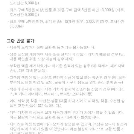
도서산간 6,000원)
최초 구매 5만원 이상, 반품 후 최종 구매 금액 5만원 미만 : 3,000원 (제주,
도서산간 6,000원)
최초 구매 5만원 미만, 초기 배송비 결제한 경우 : 3,000원 (제주, 도서산간
6,000원)
교환·반품 불가
제품이 도착하기 전에 교환·반품 처리는 불가능합니다.
상품 포장을 개봉하여 사용 또는 설치되어 상품의 가치가 훼손된 경우 (단,
내용 확인을 위한 포장 개봉의 경우 제외)
부착된 택을 제거하였거나 제거한 흔적이 있는 경우 (예: 택제거, 패키지백
손상, 패키지백 분실 등)
고객의 책임이 있는 사유로 인하여 상품이 멸실 또는 훼손된 경우 (예: 보관
부주의로 인한 이염 및 오염, 물놀이 기구 이용으로 인한 손상 및 훼손 등)
착용과 동시에 제품의 제품 가치가 현저히 감소하는 상품의 경우 (예: 레깅
스, 비키니, 이너웨어, 브라패드, 브라탑, 언더웨어 등)
이미 세탁 및 착용, 수선한 상품 (제품 하자 시에도 세탁 및 착용, 수선한 상
품은 교환·반품이 불가능합니다.)
패턴 디자인의 상품은 실제 제품과 패턴 위치가 차이가 있을 수 있습니다.
이는 불량이 아니므로 교환·반품 시 배송비가 발생합니다.
사이즈는 측정 방법에 따라 오차가 발생될 수 있으며, 색상은 모니터 설정과
사양에 따라 차이가 있을 수 있습니다. 이는 불량이 아니므로 교환·반품 시
배송비가 발생됩니다.