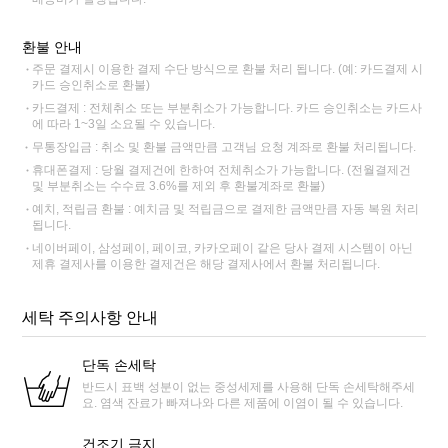
환불 안내
주문 결제시 이용한 결제 수단 방식으로 환불 처리 됩니다. (예: 카드결제 시
카드 승인취소로 환불)
카드결제 : 전체취소 또는 부분취소가 가능합니다. 카드 승인취소는 카드사
에 따라 1~3일 소요될 수 있습니다.
무통장입금 : 취소 및 환불 금액만큼 고객님 요청 계좌로 환불 처리됩니다.
휴대폰결제 : 당월 결제건에 한하여 전체취소가 가능합니다. (전월결제건
및 부분취소는 수수료 3.6%를 제외 후 환불계좌로 환불)
예치, 적립금 환불 : 예치금 및 적립금으로 결제한 금액만큼 자동 복원 처리
됩니다.
네이버페이, 삼성페이, 페이코, 카카오페이 같은 당사 결제 시스템이 아닌
제휴 결제사를 이용한 결제건은 해당 결제사에서 환불 처리됩니다.
세탁 주의사항 안내
단독 손세탁
반드시 표백 성분이 없는 중성세제를 사용해 단독 손세탁해주세
요. 염색 잔료가 빠져나와 다른 제품에 이염이 될 수 있습니다.
건조기 금지