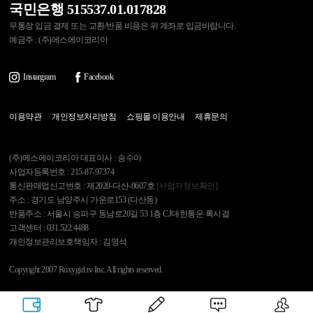
국민은행 515537.01.017828
무통장 입금 결제 또는 교환/반품 비용은 위 계좌로 입금바랍니다.
예금주 : (주)에스에이코리아
Instargram
Facebook
이용약관
개인정보처리방침
쇼핑몰 이용안내
제휴문의
(주)에스에이코리아 대표이사 : 송수아
사업자등록번호 : 215-87-97374
통신판매업신고번호 : 제2020-다산-0607호
[사업자정보확인]
주소 : 경기도 남양주시 가운로153 (다산동)
반품주소 : 서울시 송파구 동남로20길 53 1층 CJ대한통운 록시걸
고객센터 : 031.522.4488
개인정보관리보호책임자 : 김영석
Copyright 2007 Roxygirl.tv Inc. All rights reserved.
록시걸
PC Ver