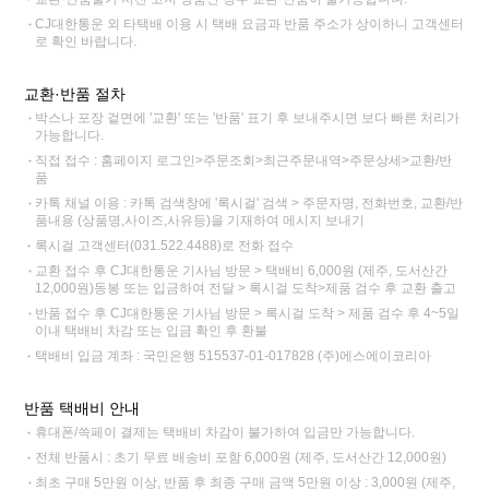
CJ대한통운 외 타택배 이용 시 택배 요금과 반품 주소가 상이하니 고객센터
로 확인 바랍니다.
교환·반품 절차
박스나 포장 겉면에 '교환' 또는 '반품' 표기 후 보내주시면 보다 빠른 처리가
가능합니다.
직접 접수 : 홈페이지 로그인>주문조회>최근주문내역>주문상세>교환/반
품
카톡 채널 이용 : 카톡 검색창에 '록시걸' 검색 > 주문자명, 전화번호, 교환/반
품내용 (상품명,사이즈,사유등)을 기재하여 메시지 보내기
록시걸 고객센터(031.522.4488)로 전화 접수
교환 접수 후 CJ대한통운 기사님 방문 > 택배비 6,000원 (제주, 도서산간
12,000원)동봉 또는 입금하여 전달 > 록시걸 도착>제품 검수 후 교환 출고
반품 접수 후 CJ대한통운 기사님 방문 > 록시걸 도착 > 제품 검수 후 4~5일
이내 택배비 차감 또는 입금 확인 후 환불
택배비 입금 계좌 : 국민은행 515537-01-017828 (주)에스에이코리아
반품 택배비 안내
휴대폰/쓱페이 결제는 택배비 차감이 불가하여 입금만 가능합니다.
전체 반품시 : 초기 무료 배송비 포함 6,000원 (제주, 도서산간 12,000원)
최초 구매 5만원 이상, 반품 후 최종 구매 금액 5만원 이상 : 3,000원 (제주,