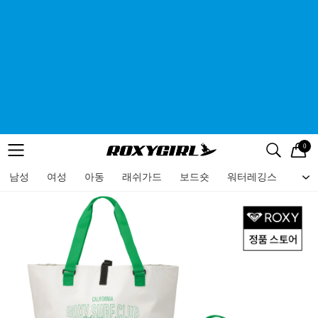
0
로고
메뉴
검색
메뉴
남성
여성
아동
래쉬가드
보드숏
워터레깅스
비치