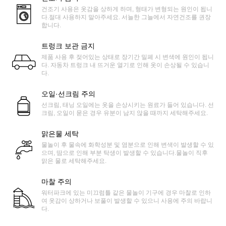
건조기 사용은 옷감을 상하게 하며, 형태가 변형되는 원인이 됩니
다.절대 사용하지 말아주세요. 서늘한 그늘에서 자연건조를 권장
합니다.
트렁크 보관 금지
제품 사용 후 젖어있는 상태로 장기간 밀폐 시 변색에 원인이 됩니
다. 자동차 트렁크 내 뜨거운 열기로 인해 옷이 손상될 수 있습니
다.
오일·선크림 주의
선크림, 태닝 오일에는 옷을 손상시키는 원료가 들어 있습니다. 선
크림, 오일이 묻은 경우 유분이 남지 않을 때까지 세탁해주세요.
맑은물 세탁
물놀이 후 물속에 화학성분 및 염분으로 인해 변색이 발생할 수 있
으며, 땀으로 인해 부분 탁생이 발생할 수 있습니다.물놀이 직후
맑은 물로 세탁해주세요.
마찰 주의
워터파크에 있는 미끄럼틀 같은 물놀이 기구에 경우 마찰로 인하
여 옷감이 상하거나 보풀이 발생할 수 있으니 사용에 주의 바랍니
다.