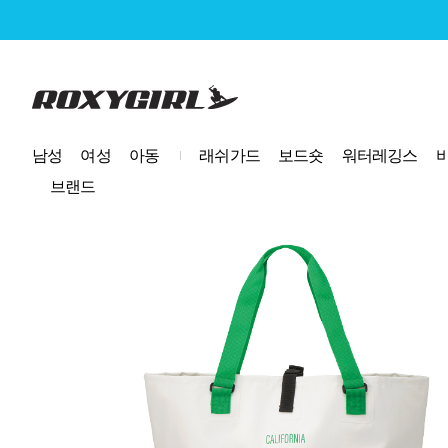
로고
남성
여성
아동
래쉬가드
보드숏
워터레깅스
브랜드