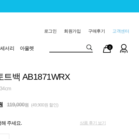
로그인
회원가입
구매후기
고객센터
마이
장바
악세서리
아울렛
0
페이
구니
토트백 AB1871WRX
34cm
원
119,000
원
(49,900원 할인)
상품 후기 보기
해 주세요.