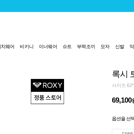
비치웨어
비키니
이너웨어
슈트
부력조끼
모자
신발
록시 
사이즈 62*
69,100
옵션을 선택