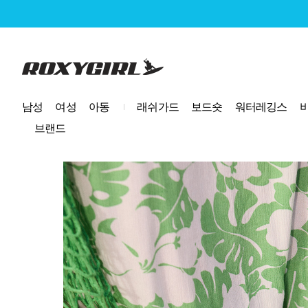
로고
남성
여성
아동
래쉬가드
보드숏
워터레깅스
브랜드