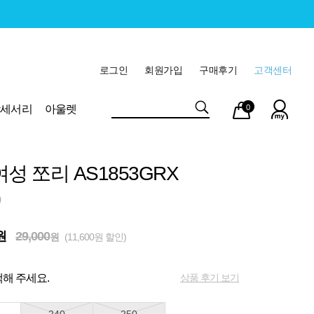
로그인
회원가입
구매후기
고객센터
마이
장바
악세서리
아울렛
0
페이
구니
성 쪼리 AS1853GRX
0
원
29,000
원
(11,600원 할인)
상품 후기 보기
해 주세요.