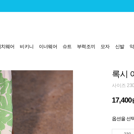
비치웨어
비키니
이너웨어
슈트
부력조끼
모자
신발
록시 여
사이즈 23
17,400
옵션을 선택