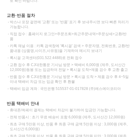
로 확인 바랍니다.
교환·반품 절차
박스나 포장 겉면에 '교환' 또는 '반품' 표기 후 보내주시면 보다 빠른 처리가
가능합니다.
직접 접수 : 홈페이지 로그인>주문조회>최근주문내역>주문상세>교환/반
품
카톡 채널 이용 : 카톡 검색창에 '록시걸' 검색 > 주문자명, 전화번호, 교환/반
품내용 (상품명,사이즈,사유등)을 기재하여 메시지 보내기
록시걸 고객센터(031.522.4488)로 전화 접수
교환 접수 후 CJ대한통운 기사님 방문 > 택배비 6,000원 (제주, 도서산간
12,000원)동봉 또는 입금하여 전달 > 록시걸 도착>제품 검수 후 교환 출고
반품 접수 후 CJ대한통운 기사님 방문 > 록시걸 도착 > 제품 검수 후 4~5일
이내 택배비 차감 또는 입금 확인 후 환불
택배비 입금 계좌 : 국민은행 515537-01-017828 (주)에스에이코리아
반품 택배비 안내
휴대폰/쓱페이 결제는 택배비 차감이 불가하여 입금만 가능합니다.
전체 반품시 : 초기 무료 배송비 포함 6,000원 (제주, 도서산간 12,000원)
최초 구매 5만원 이상, 반품 후 최종 구매 금액 5만원 이상 : 3,000원 (제주,
도서산간 6,000원)
최초 구매 5만원 이상, 반품 후 최종 구매 금액 5만원 미만 : 3,000원 (제주,