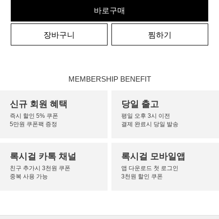
바로구매
장바구니
찜하기
MEMBERSHIP BENEFIT
신규 회원 혜택
당일 출고
즉시 할인 5% 쿠폰
평일 오후 3시 이전
5만원 쿠폰팩 증정
결제 완료시 당일 발송
록시걸 카톡 채널
록시걸 모바일앱
친구 추가시 3천원 쿠폰
앱 다운로드 첫 로그인
중복 사용 가능
3천원 할인 쿠폰