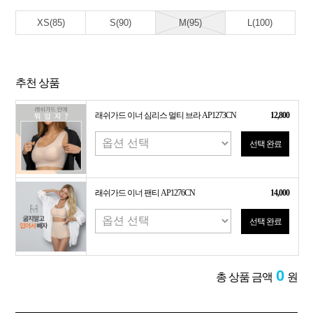
XS(85)
S(90)
M(95)
L(100)
추천 상품
래쉬가드 이너 심리스 멀티 브라 AP1273CN
12,800
선택 완료
래쉬가드 이너 팬티 AP1276CN
14,000
선택 완료
0
총 상품 금액
원