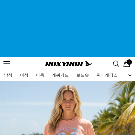
0
로고
메뉴
검색
메뉴
남성
여성
아동
래쉬가드
보드숏
워터레깅스
비치