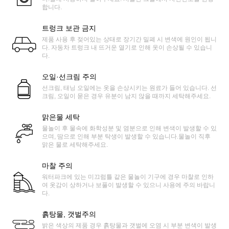
합니다.
트렁크 보관 금지
제품 사용 후 젖어있는 상태로 장기간 밀폐 시 변색에 원인이 됩니
다. 자동차 트렁크 내 뜨거운 열기로 인해 옷이 손상될 수 있습니
다.
오일·선크림 주의
선크림, 태닝 오일에는 옷을 손상시키는 원료가 들어 있습니다. 선
크림, 오일이 묻은 경우 유분이 남지 않을 때까지 세탁해주세요.
맑은물 세탁
물놀이 후 물속에 화학성분 및 염분으로 인해 변색이 발생할 수 있
으며, 땀으로 인해 부분 탁생이 발생할 수 있습니다.물놀이 직후
맑은 물로 세탁해주세요.
마찰 주의
워터파크에 있는 미끄럼틀 같은 물놀이 기구에 경우 마찰로 인하
여 옷감이 상하거나 보풀이 발생할 수 있으니 사용에 주의 바랍니
다.
흙탕물, 갯벌주의
밝은 색상의 제품 경우 흙탕물과 갯벌에 오염 시 부분 변색이 발생