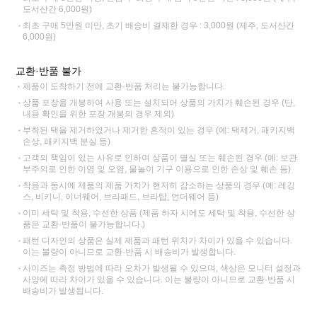
도서산간 6,000원)
최초 구매 5만원 미만, 초기 배송비 결제한 경우 : 3,000원 (제주, 도서산간
6,000원)
교환·반품 불가
제품이 도착하기 전에 교환·반품 처리는 불가능합니다.
상품 포장을 개봉하여 사용 또는 설치되어 상품의 가치가 훼손된 경우 (단,
내용 확인을 위한 포장 개봉의 경우 제외)
부착된 택을 제거하였거나 제거한 흔적이 있는 경우 (예: 택제거, 패키지백
손상, 패키지백 분실 등)
고객의 책임이 있는 사유로 인하여 상품이 멸실 또는 훼손된 경우 (예: 보관
부주의로 인한 이염 및 오염, 물놀이 기구 이용으로 인한 손상 및 훼손 등)
착용과 동시에 제품의 제품 가치가 현저히 감소하는 상품의 경우 (예: 레깅
스, 비키니, 이너웨어, 브라패드, 브라탑, 언더웨어 등)
이미 세탁 및 착용, 수선한 상품 (제품 하자 시에도 세탁 및 착용, 수선한 상
품은 교환·반품이 불가능합니다.)
패턴 디자인의 상품은 실제 제품과 패턴 위치가 차이가 있을 수 있습니다.
이는 불량이 아니므로 교환·반품 시 배송비가 발생합니다.
사이즈는 측정 방법에 따라 오차가 발생될 수 있으며, 색상은 모니터 설정과
사양에 따라 차이가 있을 수 있습니다. 이는 불량이 아니므로 교환·반품 시
배송비가 발생됩니다.