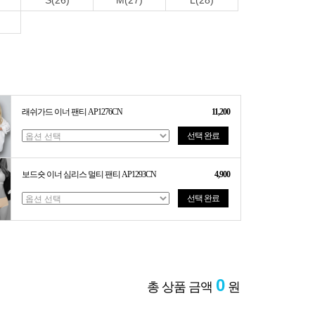
S(26)
M(27)
L(28)
래쉬가드 이너 팬티 AP1276CN
11,200
선택 완료
보드숏 이너 심리스 멀티 팬티 AP1293CN
4,900
선택 완료
0
총 상품 금액
원