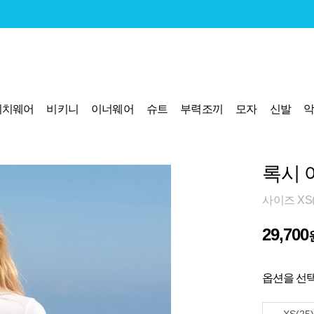
비치웨어
비키니
이너웨어
슈트
부력조끼
모자
신발
록시 
사이즈 XS(2
29,700
옵션을 선택