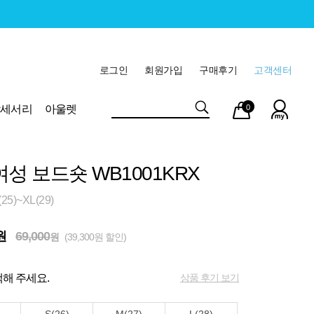
로그인
회원가입
구매후기
고객센터
마이
장바
악세서리
아울렛
0
페이
구니
여성 보드숏 WB1001KRX
5)~XL(29)
원
69,000
원
(39,300원 할인)
상품 후기 보기
해 주세요.