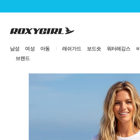
로고
남성
여성
아동
래쉬가드
보드숏
워터레깅스
브랜드