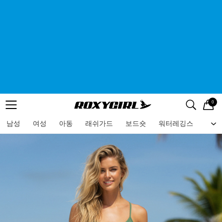
0
로고
메뉴
검색
메뉴
남성
여성
아동
래쉬가드
보드숏
워터레깅스
비치