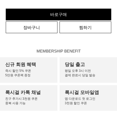
바로구매
장바구니
찜하기
MEMBERSHIP BENEFIT
신규 회원 혜택
당일 출고
즉시 할인 5% 쿠폰
평일 오후 3시 이전
5만원 쿠폰팩 증정
결제 완료시 당일 발송
록시걸 카톡 채널
록시걸 모바일앱
친구 추가시 3천원 쿠폰
앱 다운로드 첫 로그인
중복 사용 가능
3천원 할인 쿠폰