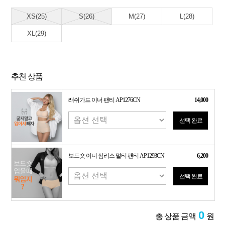
XS(25)
S(26)
M(27)
L(28)
XL(29)
추천 상품
래쉬가드 이너 팬티 AP1276CN
14,000
선택 완료
보드숏 이너 심리스 멀티 팬티 AP1293CN
6,200
선택 완료
0
총 상품 금액
원