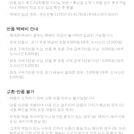
반품 접수 후 CJ대한통운 기사님 방문 > 록시걸 도착 > 제품 검수 후 4~5일
이내 택배비 차감 또는 입금 확인 후 환불
택배비 입금 계좌 : 국민은행 515537-01-017828 (주)에스에이코리아
반품 택배비 안내
휴대폰/쓱페이 결제는 택배비 차감이 불가하여 입금만 가능합니다.
전체 반품시 : 초기 무료 배송비 포함 6,000원 (제주, 도서산간 12,000원)
최초 구매 5만원 이상, 반품 후 최종 구매 금액 5만원 이상 : 3,000원 (제주,
도서산간 6,000원)
최초 구매 5만원 이상, 반품 후 최종 구매 금액 5만원 미만 : 3,000원 (제주,
도서산간 6,000원)
최초 구매 5만원 미만, 초기 배송비 결제한 경우 : 3,000원 (제주, 도서산간
6,000원)
교환·반품 불가
제품이 도착하기 전에 교환·반품 처리는 불가능합니다.
상품 포장을 개봉하여 사용 또는 설치되어 상품의 가치가 훼손된 경우 (단,
내용 확인을 위한 포장 개봉의 경우 제외)
부착된 택을 제거하였거나 제거한 흔적이 있는 경우 (예: 택제거, 패키지백
손상, 패키지백 분실 등)
고객의 책임이 있는 사유로 인하여 상품이 멸실 또는 훼손된 경우 (예: 보관
부주의로 인한 이염 및 오염, 물놀이 기구 이용으로 인한 손상 및 훼손 등)