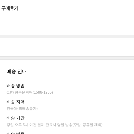
구매후기
배송 안내
배송 방법
CJ대한통운택배(1588-1255)
배송 지역
전국(해외배송불가)
배송 기간
평일 오후 3시 이전 결제 완료시 당일 발송(주말, 공휴일 제외)
배송 비용