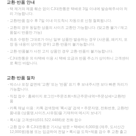
교환·반품 안내
택 제거와 제품 훼손 없이 CJ대한통운 택배로 3일 이내에 발송해주셔야 처
리 가능합니다.
교환/반품 접수 후 7일 이내 미도착시 자동으로 신청 철회됩니다.
교환의 경우 동일한 상품의 사이즈 교환만 가능합니다. (맞교환 불가 / 재고
품절시 반품만 가능)
최초 수령한 그대로가 아닌 일부 상품만 발송하는 경우 (사은품, 패키지, 포
장 등 내용이 상이한 경우) 교환·반품이 불가능합니다.
교환·반품불가 사전 고지 상품인 경우 교환·반품이 불가능합니다.
CJ대한통운 외 타택배 이용 시 택배 요금과 반품 주소가 상이하니 고객센터
로 확인 바랍니다.
교환·반품 절차
박스나 포장 겉면에 '교환' 또는 '반품' 표기 후 보내주시면 보다 빠른 처리가
가능합니다.
직접 접수 : 홈페이지 로그인>주문조회>최근주문내역>주문상세>교환/반
품
카톡 채널 이용 : 카톡 검색창에 '록시걸' 검색 > 주문자명, 전화번호, 교환/반
품내용 (상품명,사이즈,사유등)을 기재하여 메시지 보내기
록시걸 고객센터(031.522.4488)로 전화 접수
교환 접수 후 CJ대한통운 기사님 방문 > 택배비 6,000원 (제주, 도서산간
12,000원)동봉 또는 입금하여 전달 > 록시걸 도착>제품 검수 후 교환 출고