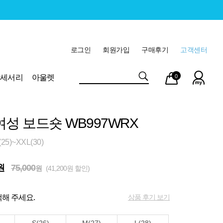
로그인
회원가입
구매후기
고객센터
마이
장바
악세서리
아울렛
0
페이
구니
여성 보드숏 WB997WRX
5)~XXL(30)
원
75,000
원
(41,200원 할인)
상품 후기 보기
해 주세요.