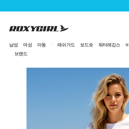
로고
남성
여성
아동
래쉬가드
보드숏
워터레깅스
브랜드