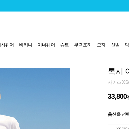
비치웨어
비키니
이너웨어
슈트
부력조끼
모자
신발
록시 
사이즈 XS(2
33,800
옵션을 선택