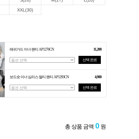
S(26)
M(27)
L(28)
XXL(30)
래쉬가드 이너 팬티 AP1276CN
11,200
선택 완료
보드숏 이너 심리스 멀티 팬티 AP1293CN
4,900
선택 완료
0
총 상품 금액
원