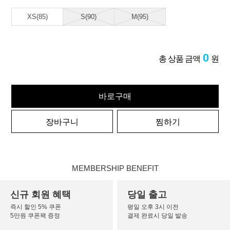
XS(85)
S(90)
M(95)
0
총 상품 금액
원
바로구매
장바구니
찜하기
MEMBERSHIP BENEFIT
신규 회원 혜택
당일 출고
즉시 할인 5% 쿠폰
평일 오후 3시 이전
5만원 쿠폰팩 증정
결제 완료시 당일 발송