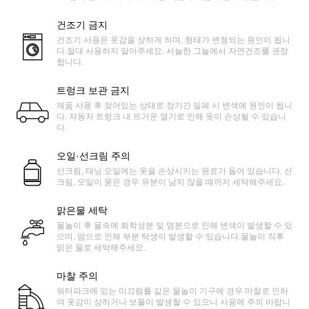
건조기 금지
건조기 사용은 옷감을 상하게 하며, 형태가 변형되는 원인이 됩니
다.절대 사용하지 말아주세요. 서늘한 그늘에서 자연건조를 권장
합니다.
트렁크 보관 금지
제품 사용 후 젖어있는 상태로 장기간 밀폐 시 변색에 원인이 됩니
다. 자동차 트렁크 내 뜨거운 열기로 인해 옷이 손상될 수 있습니
다.
오일·선크림 주의
선크림, 태닝 오일에는 옷을 손상시키는 원료가 들어 있습니다. 선
크림, 오일이 묻은 경우 유분이 남지 않을 때까지 세탁해주세요.
맑은물 세탁
물놀이 후 물속에 화학성분 및 염분으로 인해 변색이 발생할 수 있
으며, 땀으로 인해 부분 탁생이 발생할 수 있습니다.물놀이 직후
맑은 물로 세탁해주세요.
마찰 주의
워터파크에 있는 미끄럼틀 같은 물놀이 기구에 경우 마찰로 인하
여 옷감이 상하거나 보풀이 발생할 수 있으니 사용에 주의 바랍니