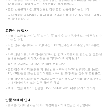
최초 수령한 그대로가 아닌 일부 상품만 발송하는 경우 (사은품, 패키지, 포
장 등 내용이 상이한 경우) 교환·반품이 불가능합니다.
교환·반품불가 사전 고지 상품인 경우 교환·반품이 불가능합니다.
CJ대한통운 외 타택배 이용 시 택배 요금과 반품 주소가 상이하니 고객센터
로 확인 바랍니다.
교환·반품 절차
박스나 포장 겉면에 '교환' 또는 '반품' 표기 후 보내주시면 보다 빠른 처리가
가능합니다.
직접 접수 : 홈페이지 로그인>주문조회>최근주문내역>주문상세>교환/반
품
카톡 채널 이용 : 카톡 검색창에 '록시걸' 검색 > 주문자명, 전화번호, 교환/반
품내용 (상품명,사이즈,사유등)을 기재하여 메시지 보내기
록시걸 고객센터(031.522.4488)로 전화 접수
교환 접수 후 CJ대한통운 기사님 방문 > 택배비 6,000원 (제주, 도서산간
12,000원)동봉 또는 입금하여 전달 > 록시걸 도착>제품 검수 후 교환 출고
반품 접수 후 CJ대한통운 기사님 방문 > 록시걸 도착 > 제품 검수 후 4~5일
이내 택배비 차감 또는 입금 확인 후 환불
택배비 입금 계좌 : 국민은행 515537-01-017828 (주)에스에이코리아
반품 택배비 안내
휴대폰/쓱페이 결제는 택배비 차감이 불가하여 입금만 가능합니다.