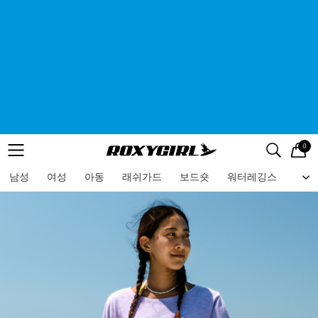
0
로고
메뉴
검색
메뉴
남성
여성
아동
래쉬가드
보드숏
워터레깅스
비치