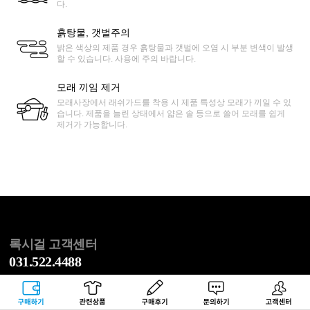
다.
흙탕물, 갯벌주의
밝은 색상의 제품 경우 흙탕물과 갯벌에 오염 시 부분 변색이 발생
할 수 있습니다. 사용에 주의 바랍니다.
모래 끼임 제거
모래사장에서 래쉬가드를 착용 시 제품 특성상 모래가 끼일 수 있
습니다. 제품을 늘린 상태에서 얇은 솔 등으로 쓸어 모래를 쉽게
제거가 가능합니다.
록시걸 고객센터
031.522.4488
평일 오전 10:00 ~ 오후 05:00 / 토, 일, 공휴일 휴무
점심 오후 12:00 ~ 오후 01:00
구매하기
관련상품
상품후기
문의하기
고객센터
반품 주소 : 서울시 송파구 동남로 20길 53 1층 CJ대한통운 록시걸