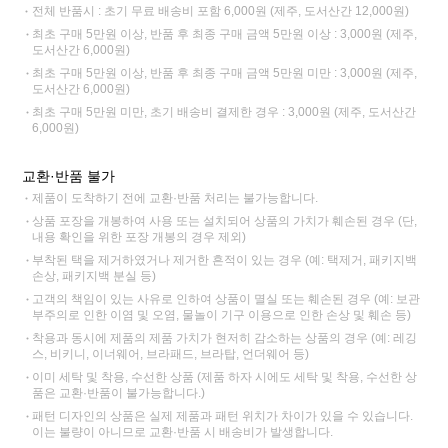
전체 반품시 : 초기 무료 배송비 포함 6,000원 (제주, 도서산간 12,000원)
최초 구매 5만원 이상, 반품 후 최종 구매 금액 5만원 이상 : 3,000원 (제주,
도서산간 6,000원)
최초 구매 5만원 이상, 반품 후 최종 구매 금액 5만원 미만 : 3,000원 (제주,
도서산간 6,000원)
최초 구매 5만원 미만, 초기 배송비 결제한 경우 : 3,000원 (제주, 도서산간
6,000원)
교환·반품 불가
제품이 도착하기 전에 교환·반품 처리는 불가능합니다.
상품 포장을 개봉하여 사용 또는 설치되어 상품의 가치가 훼손된 경우 (단,
내용 확인을 위한 포장 개봉의 경우 제외)
부착된 택을 제거하였거나 제거한 흔적이 있는 경우 (예: 택제거, 패키지백
손상, 패키지백 분실 등)
고객의 책임이 있는 사유로 인하여 상품이 멸실 또는 훼손된 경우 (예: 보관
부주의로 인한 이염 및 오염, 물놀이 기구 이용으로 인한 손상 및 훼손 등)
착용과 동시에 제품의 제품 가치가 현저히 감소하는 상품의 경우 (예: 레깅
스, 비키니, 이너웨어, 브라패드, 브라탑, 언더웨어 등)
이미 세탁 및 착용, 수선한 상품 (제품 하자 시에도 세탁 및 착용, 수선한 상
품은 교환·반품이 불가능합니다.)
패턴 디자인의 상품은 실제 제품과 패턴 위치가 차이가 있을 수 있습니다.
이는 불량이 아니므로 교환·반품 시 배송비가 발생합니다.