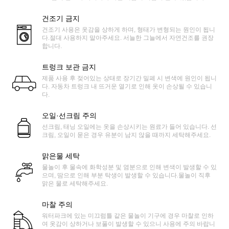
건조기 금지
건조기 사용은 옷감을 상하게 하며, 형태가 변형되는 원인이 됩니
다.절대 사용하지 말아주세요. 서늘한 그늘에서 자연건조를 권장
합니다.
트렁크 보관 금지
제품 사용 후 젖어있는 상태로 장기간 밀폐 시 변색에 원인이 됩니
다. 자동차 트렁크 내 뜨거운 열기로 인해 옷이 손상될 수 있습니
다.
오일·선크림 주의
선크림, 태닝 오일에는 옷을 손상시키는 원료가 들어 있습니다. 선
크림, 오일이 묻은 경우 유분이 남지 않을 때까지 세탁해주세요.
맑은물 세탁
물놀이 후 물속에 화학성분 및 염분으로 인해 변색이 발생할 수 있
으며, 땀으로 인해 부분 탁생이 발생할 수 있습니다.물놀이 직후
맑은 물로 세탁해주세요.
마찰 주의
워터파크에 있는 미끄럼틀 같은 물놀이 기구에 경우 마찰로 인하
여 옷감이 상하거나 보풀이 발생할 수 있으니 사용에 주의 바랍니