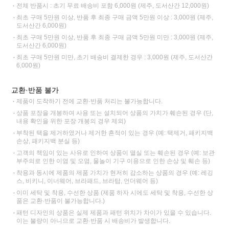
전체 반품시 : 초기 무료 배송비 포함 6,000원 (제주, 도서산간 12,000원)
최초 구매 5만원 이상, 반품 후 최종 구매 금액 5만원 이상 : 3,000원 (제주,
도서산간 6,000원)
최초 구매 5만원 이상, 반품 후 최종 구매 금액 5만원 미만 : 3,000원 (제주,
도서산간 6,000원)
최초 구매 5만원 미만, 초기 배송비 결제한 경우 : 3,000원 (제주, 도서산간
6,000원)
교환·반품 불가
제품이 도착하기 전에 교환·반품 처리는 불가능합니다.
상품 포장을 개봉하여 사용 또는 설치되어 상품의 가치가 훼손된 경우 (단,
내용 확인을 위한 포장 개봉의 경우 제외)
부착된 택을 제거하였거나 제거한 흔적이 있는 경우 (예: 택제거, 패키지백
손상, 패키지백 분실 등)
고객의 책임이 있는 사유로 인하여 상품이 멸실 또는 훼손된 경우 (예: 보관
부주의로 인한 이염 및 오염, 물놀이 기구 이용으로 인한 손상 및 훼손 등)
착용과 동시에 제품의 제품 가치가 현저히 감소하는 상품의 경우 (예: 레깅
스, 비키니, 이너웨어, 브라패드, 브라탑, 언더웨어 등)
이미 세탁 및 착용, 수선한 상품 (제품 하자 시에도 세탁 및 착용, 수선한 상
품은 교환·반품이 불가능합니다.)
패턴 디자인의 상품은 실제 제품과 패턴 위치가 차이가 있을 수 있습니다.
이는 불량이 아니므로 교환·반품 시 배송비가 발생합니다.