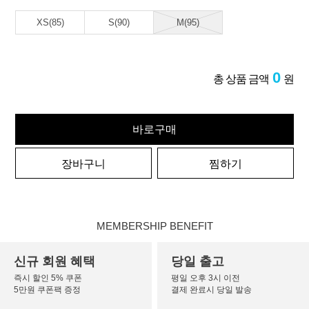
XS(85)
S(90)
M(95)
0
총 상품 금액
원
바로구매
장바구니
찜하기
MEMBERSHIP BENEFIT
신규 회원 혜택
당일 출고
즉시 할인 5% 쿠폰
평일 오후 3시 이전
5만원 쿠폰팩 증정
결제 완료시 당일 발송