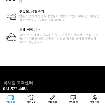
다.
흙탕물, 갯벌주의
밝은 색상의 제품 경우 흙탕물과 갯벌에 오염 시 부분 변색이 발생
할 수 있습니다. 사용에 주의 바랍니다.
모래 끼임 제거
모래사장에서 래쉬가드를 착용 시 제품 특성상 모래가 끼일 수 있
습니다. 제품을 늘린 상태에서 얇은 솔 등으로 쓸어 모래를 쉽게
제거가 가능합니다.
록시걸 고객센터
031.522.4488
평일 오전 10:00 ~ 오후 05:00 / 토, 일, 공휴일 휴무
점심 오후 12:00 ~ 오후 01:00
구매하기
관련상품
상품후기
문의하기
고객센터
반품 주소 : 서울시 송파구 동남로 20길 53 1층 CJ대한통운 록시걸