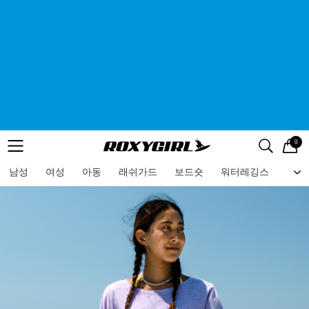
0
로고
메뉴
검색
메뉴
남성
여성
아동
래쉬가드
보드숏
워터레깅스
비치