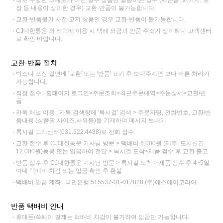
최초 수령한 그대로가 아닌 일부 상품만 발송하는 경우 (사은품, 패키지, 포
장 등 내용이 상이한 경우) 교환·반품이 불가능합니다.
교환·반품불가 사전 고지 상품인 경우 교환·반품이 불가능합니다.
CJ대한통운 외 타택배 이용 시 택배 요금과 반품 주소가 상이하니 고객센터
로 확인 바랍니다.
교환·반품 절차
박스나 포장 겉면에 '교환' 또는 '반품' 표기 후 보내주시면 보다 빠른 처리가
가능합니다.
직접 접수 : 홈페이지 로그인>주문조회>최근주문내역>주문상세>교환/반
품
카톡 채널 이용 : 카톡 검색창에 '록시걸' 검색 > 주문자명, 전화번호, 교환/반
품내용 (상품명,사이즈,사유등)을 기재하여 메시지 보내기
록시걸 고객센터(031.522.4488)로 전화 접수
교환 접수 후 CJ대한통운 기사님 방문 > 택배비 6,000원 (제주, 도서산간
12,000원)동봉 또는 입금하여 전달 > 록시걸 도착>제품 검수 후 교환 출고
반품 접수 후 CJ대한통운 기사님 방문 > 록시걸 도착 > 제품 검수 후 4~5일
이내 택배비 차감 또는 입금 확인 후 환불
택배비 입금 계좌 : 국민은행 515537-01-017828 (주)에스에이코리아
반품 택배비 안내
휴대폰/쓱페이 결제는 택배비 차감이 불가하여 입금만 가능합니다.