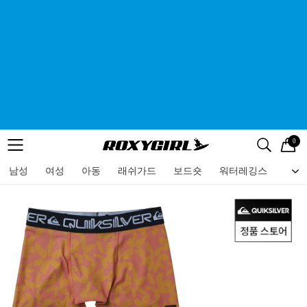
0
로고
메뉴
검색
메뉴
남성
여성
아동
래쉬가드
보드숏
워터레깅스
비치