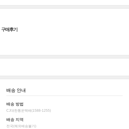
구매후기
배송 안내
배송 방법
CJ대한통운택배(1588-1255)
배송 지역
전국(해외배송불가)