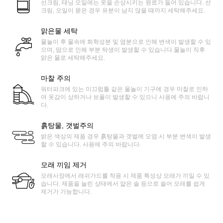
선크림, 태닝 오일에는 옷을 손상시키는 원료가 들어 있습니다. 선
크림, 오일이 묻은 경우 유분이 남지 않을 때까지 세탁해주세요.
맑은물 세탁
물놀이 후 물속에 화학성분 및 염분으로 인해 변색이 발생할 수 있
으며, 땀으로 인해 부분 탁생이 발생할 수 있습니다.물놀이 직후
맑은 물로 세탁해주세요.
마찰 주의
워터파크에 있는 미끄럼틀 같은 물놀이 기구에 경우 마찰로 인하
여 옷감이 상하거나 보풀이 발생할 수 있으니 사용에 주의 바랍니
다.
흙탕물, 갯벌주의
밝은 색상의 제품 경우 흙탕물과 갯벌에 오염 시 부분 변색이 발생
할 수 있습니다. 사용에 주의 바랍니다.
모래 끼임 제거
모래사장에서 래쉬가드를 착용 시 제품 특성상 모래가 끼일 수 있
습니다. 제품을 늘린 상태에서 얇은 솔 등으로 쓸어 모래를 쉽게
제거가 가능합니다.