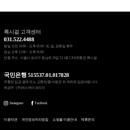
록시걸 고객센터
031.522.4488
평일 오전 10:00 ~ 오후 05:00 / 토, 일, 공휴일 휴무
점심 오후 12:00 ~ 오후 01:00
반품 주소 : 서울시 송파구 동남로 20길 53 1층 CJ대한통운 록시걸
국민은행 515537.01.017828
무통장 입금 결제 또는 교환/반품 비용은 위 계좌로 입금바랍니다.
예금주 : (주)에스에이코리아
Instargram
Facebook
이용약관
개인정보처리방침
쇼핑몰 이용안내
제휴문의