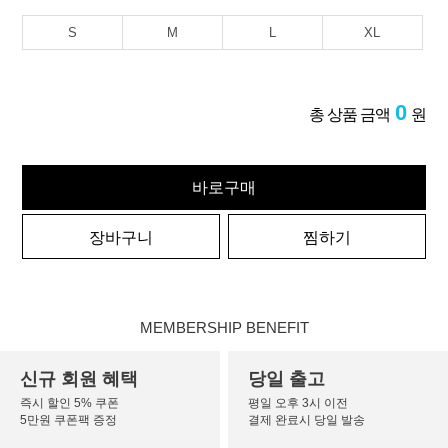
S
M
L
XL
0
총 상품 금액
원
바로구매
장바구니
찜하기
MEMBERSHIP BENEFIT
신규 회원 혜택
당일 출고
즉시 할인 5% 쿠폰
평일 오후 3시 이전
5만원 쿠폰팩 증정
결제 완료시 당일 발송