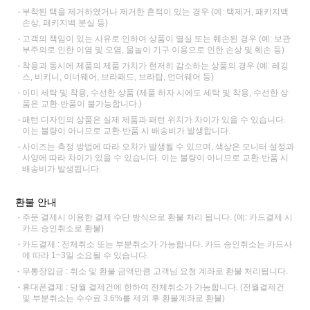
부착된 택을 제거하였거나 제거한 흔적이 있는 경우 (예: 택제거, 패키지백
손상, 패키지백 분실 등)
고객의 책임이 있는 사유로 인하여 상품이 멸실 또는 훼손된 경우 (예: 보관
부주의로 인한 이염 및 오염, 물놀이 기구 이용으로 인한 손상 및 훼손 등)
착용과 동시에 제품의 제품 가치가 현저히 감소하는 상품의 경우 (예: 레깅
스, 비키니, 이너웨어, 브라패드, 브라탑, 언더웨어 등)
이미 세탁 및 착용, 수선한 상품 (제품 하자 시에도 세탁 및 착용, 수선한 상
품은 교환·반품이 불가능합니다.)
패턴 디자인의 상품은 실제 제품과 패턴 위치가 차이가 있을 수 있습니다.
이는 불량이 아니므로 교환·반품 시 배송비가 발생합니다.
사이즈는 측정 방법에 따라 오차가 발생될 수 있으며, 색상은 모니터 설정과
사양에 따라 차이가 있을 수 있습니다. 이는 불량이 아니므로 교환·반품 시
배송비가 발생됩니다.
환불 안내
주문 결제시 이용한 결제 수단 방식으로 환불 처리 됩니다. (예: 카드결제 시
카드 승인취소로 환불)
카드결제 : 전체취소 또는 부분취소가 가능합니다. 카드 승인취소는 카드사
에 따라 1~3일 소요될 수 있습니다.
무통장입금 : 취소 및 환불 금액만큼 고객님 요청 계좌로 환불 처리됩니다.
휴대폰결제 : 당월 결제건에 한하여 전체취소가 가능합니다. (전월결제건
및 부분취소는 수수료 3.6%를 제외 후 환불계좌로 환불)