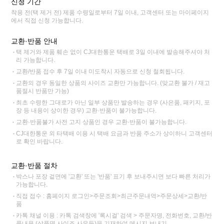
신청 기간
착용 전(택 제거 전) 제품 수령일로부터 7일 이내, 고객센터 또는 마이페이지
에서 직접 신청 가능합니다.
교환·반품 안내
택 제거와 제품 훼손 없이 CJ대한통운 택배로 3일 이내에 발송해주셔야 처
리 가능합니다.
교환/반품 접수 후 7일 이내 미도착시 자동으로 신청 철회됩니다.
교환의 경우 동일한 상품의 사이즈 교환만 가능합니다. (맞교환 불가 / 재고
품절시 반품만 가능)
최초 수령한 그대로가 아닌 일부 상품만 발송하는 경우 (사은품, 패키지, 포
장 등 내용이 상이한 경우) 교환·반품이 불가능합니다.
교환·반품불가 사전 고지 상품인 경우 교환·반품이 불가능합니다.
CJ대한통운 외 타택배 이용 시 택배 요금과 반품 주소가 상이하니 고객센터
로 확인 바랍니다.
교환·반품 절차
박스나 포장 겉면에 '교환' 또는 '반품' 표기 후 보내주시면 보다 빠른 처리가
가능합니다.
직접 접수 : 홈페이지 로그인>주문조회>최근주문내역>주문상세>교환/반
품
카톡 채널 이용 : 카톡 검색창에 '록시걸' 검색 > 주문자명, 전화번호, 교환/반
품내용 (상품명,사이즈,사유등)을 기재하여 메시지 보내기