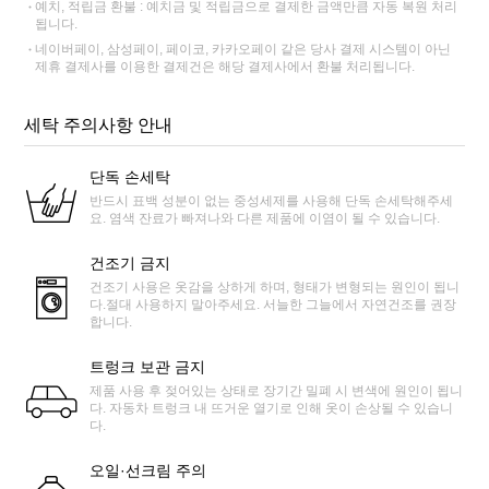
예치, 적립금 환불 : 예치금 및 적립금으로 결제한 금액만큼 자동 복원 처리
됩니다.
네이버페이, 삼성페이, 페이코, 카카오페이 같은 당사 결제 시스템이 아닌
제휴 결제사를 이용한 결제건은 해당 결제사에서 환불 처리됩니다.
세탁 주의사항 안내
단독 손세탁
반드시 표백 성분이 없는 중성세제를 사용해 단독 손세탁해주세
요. 염색 잔료가 빠져나와 다른 제품에 이염이 될 수 있습니다.
건조기 금지
건조기 사용은 옷감을 상하게 하며, 형태가 변형되는 원인이 됩니
다.절대 사용하지 말아주세요. 서늘한 그늘에서 자연건조를 권장
합니다.
트렁크 보관 금지
제품 사용 후 젖어있는 상태로 장기간 밀폐 시 변색에 원인이 됩니
다. 자동차 트렁크 내 뜨거운 열기로 인해 옷이 손상될 수 있습니
다.
오일·선크림 주의