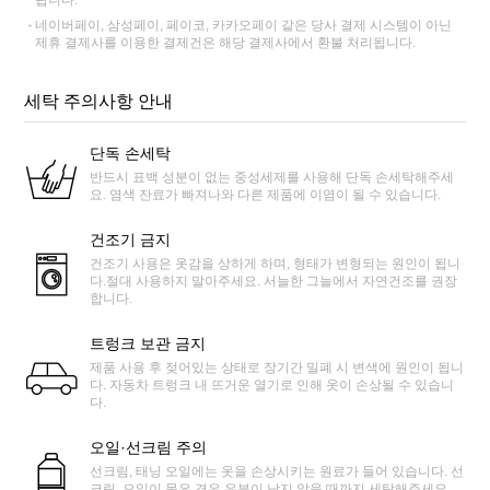
네이버페이, 삼성페이, 페이코, 카카오페이 같은 당사 결제 시스템이 아닌
제휴 결제사를 이용한 결제건은 해당 결제사에서 환불 처리됩니다.
세탁 주의사항 안내
단독 손세탁
반드시 표백 성분이 없는 중성세제를 사용해 단독 손세탁해주세
요. 염색 잔료가 빠져나와 다른 제품에 이염이 될 수 있습니다.
건조기 금지
건조기 사용은 옷감을 상하게 하며, 형태가 변형되는 원인이 됩니
다.절대 사용하지 말아주세요. 서늘한 그늘에서 자연건조를 권장
합니다.
트렁크 보관 금지
제품 사용 후 젖어있는 상태로 장기간 밀폐 시 변색에 원인이 됩니
다. 자동차 트렁크 내 뜨거운 열기로 인해 옷이 손상될 수 있습니
다.
오일·선크림 주의
선크림, 태닝 오일에는 옷을 손상시키는 원료가 들어 있습니다. 선
크림, 오일이 묻은 경우 유분이 남지 않을 때까지 세탁해주세요.