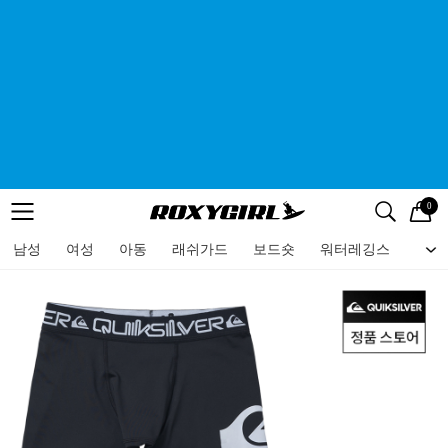
0
로고
메뉴
검색
메뉴
남성
여성
아동
래쉬가드
보드숏
워터레깅스
비치