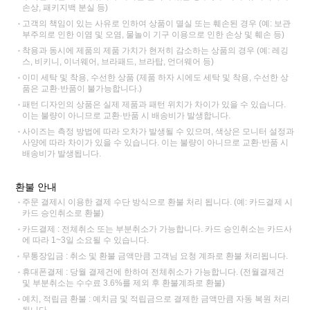
손상, 패키지백 분실 등)
고객의 책임이 있는 사유로 인하여 상품이 멸실 또는 훼손된 경우 (예: 보관
부주의로 인한 이염 및 오염, 물놀이 기구 이용으로 인한 손상 및 훼손 등)
착용과 동시에 제품의 제품 가치가 현저히 감소하는 상품의 경우 (예: 레깅
스, 비키니, 이너웨어, 브라패드, 브라탑, 언더웨어 등)
이미 세탁 및 착용, 수선한 상품 (제품 하자 시에도 세탁 및 착용, 수선한 상
품은 교환·반품이 불가능합니다.)
패턴 디자인의 상품은 실제 제품과 패턴 위치가 차이가 있을 수 있습니다.
이는 불량이 아니므로 교환·반품 시 배송비가 발생합니다.
사이즈는 측정 방법에 따라 오차가 발생될 수 있으며, 색상은 모니터 설정과
사양에 따라 차이가 있을 수 있습니다. 이는 불량이 아니므로 교환·반품 시
배송비가 발생됩니다.
환불 안내
주문 결제시 이용한 결제 수단 방식으로 환불 처리 됩니다. (예: 카드결제 시
카드 승인취소로 환불)
카드결제 : 전체취소 또는 부분취소가 가능합니다. 카드 승인취소는 카드사
에 따라 1~3일 소요될 수 있습니다.
무통장입금 : 취소 및 환불 금액만큼 고객님 요청 계좌로 환불 처리됩니다.
휴대폰결제 : 당월 결제건에 한하여 전체취소가 가능합니다. (전월결제건
및 부분취소는 수수료 3.6%를 제외 후 환불계좌로 환불)
예치, 적립금 환불 : 예치금 및 적립금으로 결제한 금액만큼 자동 복원 처리
됩니다.