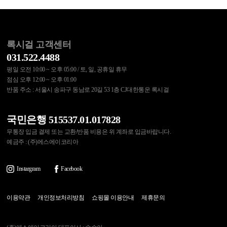
록시걸 고객센터
031.522.4488
평일 오전 10:00 ~ 오후 05:00 / 토, 일, 공휴일 휴무
점심 오후 12:00 ~ 오후 01:00
반품 주소 : 서울시 송파구 동남로 20길 53 1층 CJ대한통운 록시걸
국민은행 515537.01.017828
무통장 입금 결제 또는 교환/반품 비용은 위 계좌로 입금바랍니다.
예금주 : (주)에스에이코리아
Instargram
Facebook
이용약관
개인정보처리방침
쇼핑몰 이용안내
제휴문의