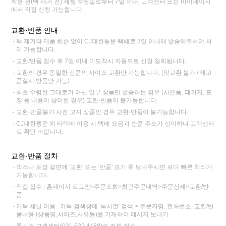
착용 전(택 제거 전) 제품 수령일로부터 7일 이내, 고객센터 또는 마이페이지
에서 직접 신청 가능합니다.
교환·반품 안내
택 제거와 제품 훼손 없이 CJ대한통운 택배로 3일 이내에 발송해주셔야 처
리 가능합니다.
교환/반품 접수 후 7일 이내 미도착시 자동으로 신청 철회됩니다.
교환의 경우 동일한 상품의 사이즈 교환만 가능합니다. (맞교환 불가 / 재고
품절시 반품만 가능)
최초 수령한 그대로가 아닌 일부 상품만 발송하는 경우 (사은품, 패키지, 포
장 등 내용이 상이한 경우) 교환·반품이 불가능합니다.
교환·반품불가 사전 고지 상품인 경우 교환·반품이 불가능합니다.
CJ대한통운 외 타택배 이용 시 택배 요금과 반품 주소가 상이하니 고객센터
로 확인 바랍니다.
교환·반품 절차
박스나 포장 겉면에 '교환' 또는 '반품' 표기 후 보내주시면 보다 빠른 처리가
가능합니다.
직접 접수 : 홈페이지 로그인>주문조회>최근주문내역>주문상세>교환/반
품
카톡 채널 이용 : 카톡 검색창에 '록시걸' 검색 > 주문자명, 전화번호, 교환/반
품내용 (상품명,사이즈,사유등)을 기재하여 메시지 보내기
록시걸 고객센터(031.522.4488)로 전화 접수