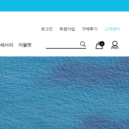
로그인
회원가입
구매후기
고객센터
마이
장바
악세서리
아울렛
0
페이
구니