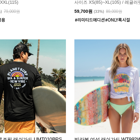
XXL(115)
사이즈 XS(85)~XL(105) / 레귤러
59,700원
79,000원
89,000원
%)
(33%)
즈핏 래쉬가드 UMT010BPS
빌라봉 여성 래쉬가드 WT992