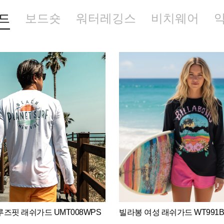
드
보드숏
워터레깅스
비치웨어
즈핏 래쉬가드 UMT008WPS
빌라봉 여성 래쉬가드 WT991B