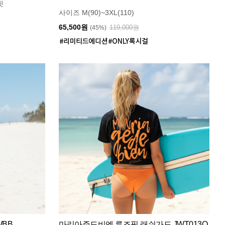
핏
사이즈 M(90)~3XL(110)
65,500원
119,000원
(45%)
WBB
마리아쥬드비엔 루즈핏 래쉬가드 JWT013O