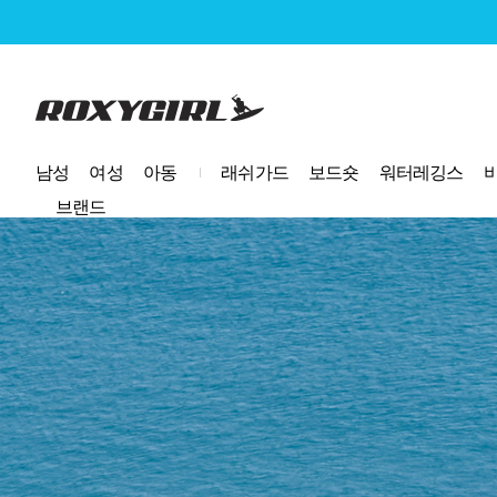
로고
남성
여성
아동
래쉬가드
보드숏
워터레깅스
브랜드