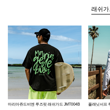
래쉬가
마리아쥬드비엔 루즈핏 래쉬가드 JMT004B
플래닛서프 루