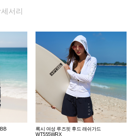
악세서리
BB
록시 여성 루즈핏 후드 래쉬가드
WT555WRX