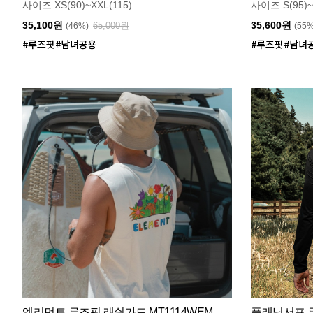
사이즈 XS(90)~XXL(115)
사이즈 S(95)~
35,100원
35,600원
65,000원
(46%)
(55
엘리먼트 루즈핏 래쉬가드 MT1114WEM
플래닛서프 루