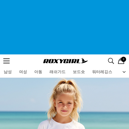
0
로고
메뉴
검색
메뉴
남성
여성
아동
래쉬가드
보드숏
워터레깅스
비치