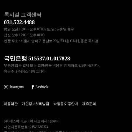
록시걸 고객센터
031.522.4488
평일 오전 10:00 ~ 오후 05:00 / 토, 일, 공휴일 휴무
점심 오후 12:00 ~ 오후 01:00
반품 주소 : 서울시 송파구 동남로 20길 53 1층 CJ대한통운 록시걸
국민은행 515537.01.017828
무통장 입금 결제 또는 교환/반품 비용은 위 계좌로 입금바랍니다.
예금주 : (주)에스에이코리아
Instargram
Facebook
이용약관
개인정보처리방침
쇼핑몰 이용안내
제휴문의
(주)에스에이코리아 대표이사 : 송수아
사업자등록번호 : 215-87-97374