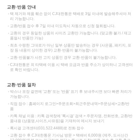
교환·반품 안내
택 제거와 제품 훼손 없이 CJ대한통운 택배로 3일 이내에 발송해주셔야 처
리 가능합니다.
교환/반품 접수 후 7일 이내 미도착시 자동으로 신청 철회됩니다.
교환의 경우 동일한 상품의 사이즈 교환만 가능합니다. (맞교환 불가 / 재고
품절시 반품만 가능)
최초 수령한 그대로가 아닌 일부 상품만 발송하는 경우 (사은품, 패키지, 포
장 등 내용이 상이한 경우) 교환·반품이 불가능합니다.
교환·반품불가 사전 고지 상품인 경우 교환·반품이 불가능합니다.
CJ대한통운 외 타택배 이용 시 택배 요금과 반품 주소가 상이하니 고객센터
로 확인 바랍니다.
교환·반품 절차
박스나 포장 겉면에 '교환' 또는 '반품' 표기 후 보내주시면 보다 빠른 처리가
가능합니다.
직접 접수 : 홈페이지 로그인>주문조회>최근주문내역>주문상세>교환/반
품
카톡 채널 이용 : 카톡 검색창에 '록시걸' 검색 > 주문자명, 전화번호, 교환/반
품내용 (상품명,사이즈,사유등)을 기재하여 메시지 보내기
록시걸 고객센터(031.522.4488)로 전화 접수
교환 접수 후 CJ대한통운 기사님 방문 > 택배비 6,000원 (제주, 도서산간