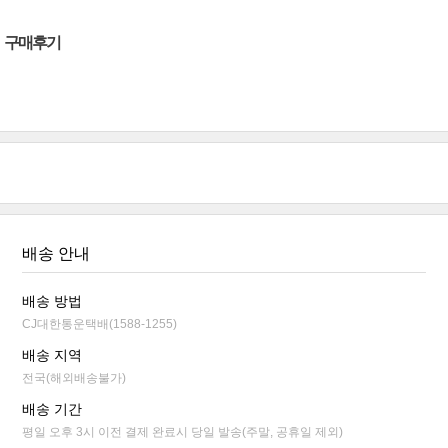
구매후기
배송 안내
배송 방법
CJ대한통운택배(1588-1255)
배송 지역
전국(해외배송불가)
배송 기간
평일 오후 3시 이전 결제 완료시 당일 발송(주말, 공휴일 제외)