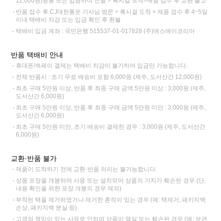
12,000원)동봉 또는 입금하여 전달 > 록시걸 도착>제품 검수 후 교환 출고
반품 접수 후 CJ대한통운 기사님 방문 > 록시걸 도착 > 제품 검수 후 4~5일
이내 택배비 차감 또는 입금 확인 후 환불
택배비 입금 계좌 : 국민은행 515537-01-017828 (주)에스에이코리아
반품 택배비 안내
휴대폰/쓱페이 결제는 택배비 차감이 불가하여 입금만 가능합니다.
전체 반품시 : 초기 무료 배송비 포함 6,000원 (제주, 도서산간 12,000원)
최초 구매 5만원 이상, 반품 후 최종 구매 금액 5만원 이상 : 3,000원 (제주,
도서산간 6,000원)
최초 구매 5만원 이상, 반품 후 최종 구매 금액 5만원 미만 : 3,000원 (제주,
도서산간 6,000원)
최초 구매 5만원 미만, 초기 배송비 결제한 경우 : 3,000원 (제주, 도서산간
6,000원)
교환·반품 불가
제품이 도착하기 전에 교환·반품 처리는 불가능합니다.
상품 포장을 개봉하여 사용 또는 설치되어 상품의 가치가 훼손된 경우 (단,
내용 확인을 위한 포장 개봉의 경우 제외)
부착된 택을 제거하였거나 제거한 흔적이 있는 경우 (예: 택제거, 패키지백
손상, 패키지백 분실 등)
고객의 책임이 있는 사유로 인하여 상품이 멸실 또는 훼손된 경우 (예: 보관