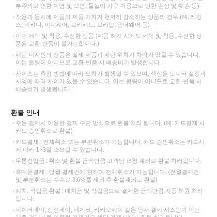
부주의로 인한 이염 및 오염, 물놀이 기구 이용으로 인한 손상 및 훼손 등)
착용과 동시에 제품의 제품 가치가 현저히 감소하는 상품의 경우 (예: 레깅
스, 비키니, 이너웨어, 브라패드, 브라탑, 언더웨어 등)
이미 세탁 및 착용, 수선한 상품 (제품 하자 시에도 세탁 및 착용, 수선한 상
품은 교환·반품이 불가능합니다.)
패턴 디자인의 상품은 실제 제품과 패턴 위치가 차이가 있을 수 있습니다.
이는 불량이 아니므로 교환·반품 시 배송비가 발생합니다.
사이즈는 측정 방법에 따라 오차가 발생될 수 있으며, 색상은 모니터 설정과
사양에 따라 차이가 있을 수 있습니다. 이는 불량이 아니므로 교환·반품 시
배송비가 발생됩니다.
환불 안내
주문 결제시 이용한 결제 수단 방식으로 환불 처리 됩니다. (예: 카드결제 시
카드 승인취소로 환불)
카드결제 : 전체취소 또는 부분취소가 가능합니다. 카드 승인취소는 카드사
에 따라 1~3일 소요될 수 있습니다.
무통장입금 : 취소 및 환불 금액만큼 고객님 요청 계좌로 환불 처리됩니다.
휴대폰결제 : 당월 결제건에 한하여 전체취소가 가능합니다. (전월결제건
및 부분취소는 수수료 3.6%를 제외 후 환불계좌로 환불)
예치, 적립금 환불 : 예치금 및 적립금으로 결제한 금액만큼 자동 복원 처리
됩니다.
네이버페이, 삼성페이, 페이코, 카카오페이 같은 당사 결제 시스템이 아닌