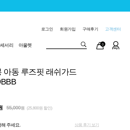
로그인
회원가입
구매후기
고객센터
마이
장바
악세서리
아울렛
0
페이
구니
 아동 루즈핏 래쉬가드
9BBB
원
55,000
원
(25,800원 할인)
상품 후기 보기
해 주세요.