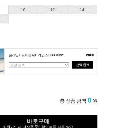
10
12
14
플래닛서프 아동 워터레깅스 UBB003BPS
19,800
선택 완료
0
총 상품 금액
원
바로구매
회원가입시 전상품 5% 할인쿠폰 자동 발급