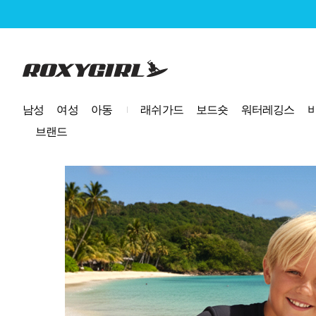
로고
남성
여성
아동
래쉬가드
보드숏
워터레깅스
브랜드