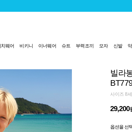
비치웨어
비키니
이너웨어
슈트
부력조끼
모자
신발
빌라봉
BT77
사이즈 8세
29,200
옵션을 선택