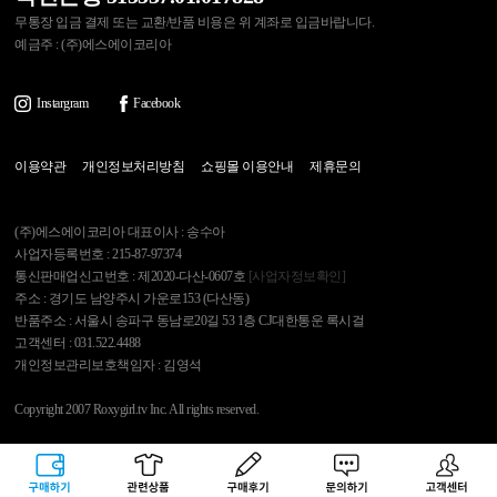
무통장 입금 결제 또는 교환/반품 비용은 위 계좌로 입금바랍니다.
예금주 : (주)에스에이코리아
Instargram
Facebook
이용약관
개인정보처리방침
쇼핑몰 이용안내
제휴문의
(주)에스에이코리아 대표이사 : 송수아
사업자등록번호 : 215-87-97374
통신판매업신고번호 : 제2020-다산-0607호
[사업자정보확인]
주소 : 경기도 남양주시 가운로153 (다산동)
반품주소 : 서울시 송파구 동남로20길 53 1층 CJ대한통운 록시걸
고객센터 : 031.522.4488
개인정보관리보호책임자 : 김영석
Copyright 2007 Roxygirl.tv Inc. All rights reserved.
록시걸
PC Ver
구매하기
관련상품
상품후기
문의하기
고객센터