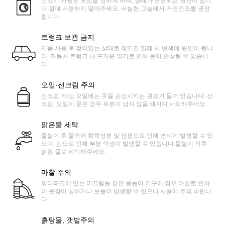
건조기 사용은 옷감을 상하게 하며, 형태가 변형되는 원인이 됩니
다.절대 사용하지 말아주세요. 서늘한 그늘에서 자연건조를 권장
합니다.
트렁크 보관 금지
제품 사용 후 젖어있는 상태로 장기간 밀폐 시 변색에 원인이 됩니
다. 자동차 트렁크 내 뜨거운 열기로 인해 옷이 손상될 수 있습니
다.
오일·선크림 주의
선크림, 태닝 오일에는 옷을 손상시키는 원료가 들어 있습니다. 선
크림, 오일이 묻은 경우 유분이 남지 않을 때까지 세탁해주세요.
맑은물 세탁
물놀이 후 물속에 화학성분 및 염분으로 인해 변색이 발생할 수 있
으며, 땀으로 인해 부분 탁생이 발생할 수 있습니다.물놀이 직후
맑은 물로 세탁해주세요.
마찰 주의
워터파크에 있는 미끄럼틀 같은 물놀이 기구에 경우 마찰로 인하
여 옷감이 상하거나 보풀이 발생할 수 있으니 사용에 주의 바랍니
다.
흙탕물, 갯벌주의