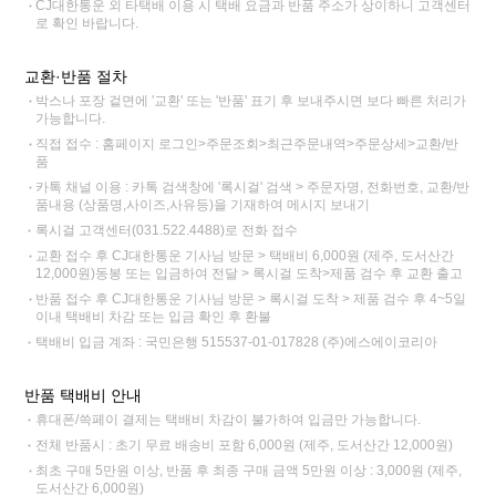
CJ대한통운 외 타택배 이용 시 택배 요금과 반품 주소가 상이하니 고객센터
로 확인 바랍니다.
교환·반품 절차
박스나 포장 겉면에 '교환' 또는 '반품' 표기 후 보내주시면 보다 빠른 처리가
가능합니다.
직접 접수 : 홈페이지 로그인>주문조회>최근주문내역>주문상세>교환/반
품
카톡 채널 이용 : 카톡 검색창에 '록시걸' 검색 > 주문자명, 전화번호, 교환/반
품내용 (상품명,사이즈,사유등)을 기재하여 메시지 보내기
록시걸 고객센터(031.522.4488)로 전화 접수
교환 접수 후 CJ대한통운 기사님 방문 > 택배비 6,000원 (제주, 도서산간
12,000원)동봉 또는 입금하여 전달 > 록시걸 도착>제품 검수 후 교환 출고
반품 접수 후 CJ대한통운 기사님 방문 > 록시걸 도착 > 제품 검수 후 4~5일
이내 택배비 차감 또는 입금 확인 후 환불
택배비 입금 계좌 : 국민은행 515537-01-017828 (주)에스에이코리아
반품 택배비 안내
휴대폰/쓱페이 결제는 택배비 차감이 불가하여 입금만 가능합니다.
전체 반품시 : 초기 무료 배송비 포함 6,000원 (제주, 도서산간 12,000원)
최초 구매 5만원 이상, 반품 후 최종 구매 금액 5만원 이상 : 3,000원 (제주,
도서산간 6,000원)