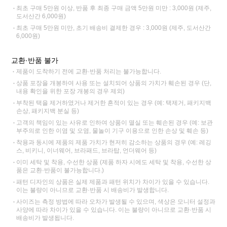
최초 구매 5만원 이상, 반품 후 최종 구매 금액 5만원 미만 : 3,000원 (제주,
도서산간 6,000원)
최초 구매 5만원 미만, 초기 배송비 결제한 경우 : 3,000원 (제주, 도서산간
6,000원)
교환·반품 불가
제품이 도착하기 전에 교환·반품 처리는 불가능합니다.
상품 포장을 개봉하여 사용 또는 설치되어 상품의 가치가 훼손된 경우 (단,
내용 확인을 위한 포장 개봉의 경우 제외)
부착된 택을 제거하였거나 제거한 흔적이 있는 경우 (예: 택제거, 패키지백
손상, 패키지백 분실 등)
고객의 책임이 있는 사유로 인하여 상품이 멸실 또는 훼손된 경우 (예: 보관
부주의로 인한 이염 및 오염, 물놀이 기구 이용으로 인한 손상 및 훼손 등)
착용과 동시에 제품의 제품 가치가 현저히 감소하는 상품의 경우 (예: 레깅
스, 비키니, 이너웨어, 브라패드, 브라탑, 언더웨어 등)
이미 세탁 및 착용, 수선한 상품 (제품 하자 시에도 세탁 및 착용, 수선한 상
품은 교환·반품이 불가능합니다.)
패턴 디자인의 상품은 실제 제품과 패턴 위치가 차이가 있을 수 있습니다.
이는 불량이 아니므로 교환·반품 시 배송비가 발생합니다.
사이즈는 측정 방법에 따라 오차가 발생될 수 있으며, 색상은 모니터 설정과
사양에 따라 차이가 있을 수 있습니다. 이는 불량이 아니므로 교환·반품 시
배송비가 발생됩니다.