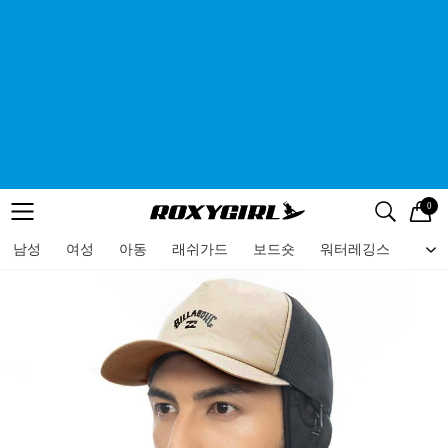
0
로고
메뉴
검색
메뉴
남성
여성
아동
래쉬가드
보드숏
워터레깅스
비치