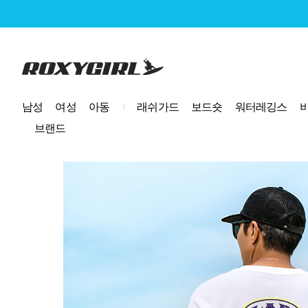
로고
남성
여성
아동
래쉬가드
보드숏
워터레깅스
브랜드