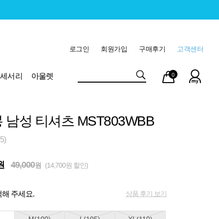
로그인
회원가입
구매후기
고객센터
마이
장바
악세서리
아울렛
0
페이
구니
 남성 티셔츠 MST803WBB
5)
원
49,000
원
(14,700원 할인)
상품 후기 보기
해 주세요.