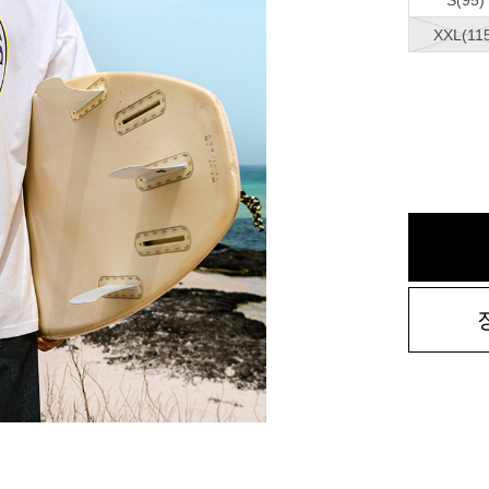
S(95)
XXL(11