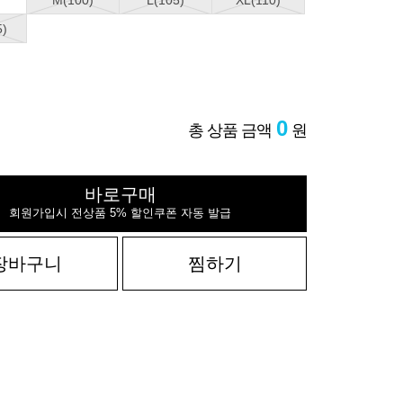
M(100)
L(105)
XL(110)
5)
0
총 상품 금액
원
바로구매
회원가입시 전상품 5% 할인쿠폰 자동 발급
장바구니
찜하기