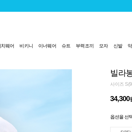
비치웨어
비키니
이너웨어
슈트
부력조끼
모자
신발
빌라봉
사이즈 S(9
34,300
옵션을 선택