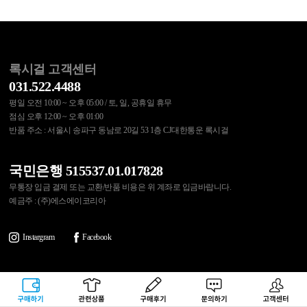
록시걸 고객센터
031.522.4488
평일 오전 10:00 ~ 오후 05:00 / 토, 일, 공휴일 휴무
점심 오후 12:00 ~ 오후 01:00
반품 주소 : 서울시 송파구 동남로 20길 53 1층 CJ대한통운 록시걸
국민은행 515537.01.017828
무통장 입금 결제 또는 교환/반품 비용은 위 계좌로 입금바랍니다.
예금주 : (주)에스에이코리아
Instargram
Facebook
이용약관
개인정보처리방침
쇼핑몰 이용안내
제휴문의
구매하기
관련상품
상품후기
문의하기
고객센터