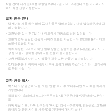
착용 전(택 제거 전) 제품 수령일로부터 7일 이내, 고객센터 또는 마이페이지
에서 직접 신청 가능합니다.
교환·반품 안내
택 제거와 제품 훼손 없이 CJ대한통운 택배로 3일 이내에 발송해주셔야 처
리 가능합니다.
교환/반품 접수 후 7일 이내 미도착시 자동으로 신청 철회됩니다.
교환의 경우 동일한 상품의 사이즈 교환만 가능합니다. (맞교환 불가 / 재고
품절시 반품만 가능)
최초 수령한 그대로가 아닌 일부 상품만 발송하는 경우 (사은품, 패키지, 포
장 등 내용이 상이한 경우) 교환·반품이 불가능합니다.
교환·반품불가 사전 고지 상품인 경우 교환·반품이 불가능합니다.
CJ대한통운 외 타택배 이용 시 택배 요금과 반품 주소가 상이하니 고객센터
로 확인 바랍니다.
교환·반품 절차
박스나 포장 겉면에 '교환' 또는 '반품' 표기 후 보내주시면 보다 빠른 처리가
가능합니다.
직접 접수 : 홈페이지 로그인>주문조회>최근주문내역>주문상세>교환/반
품
카톡 채널 이용 : 카톡 검색창에 '록시걸' 검색 > 주문자명, 전화번호, 교환/반
품내용 (상품명,사이즈,사유등)을 기재하여 메시지 보내기