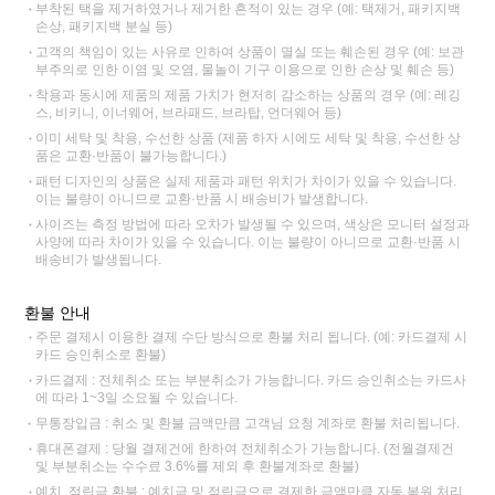
부착된 택을 제거하였거나 제거한 흔적이 있는 경우 (예: 택제거, 패키지백
손상, 패키지백 분실 등)
고객의 책임이 있는 사유로 인하여 상품이 멸실 또는 훼손된 경우 (예: 보관
부주의로 인한 이염 및 오염, 물놀이 기구 이용으로 인한 손상 및 훼손 등)
착용과 동시에 제품의 제품 가치가 현저히 감소하는 상품의 경우 (예: 레깅
스, 비키니, 이너웨어, 브라패드, 브라탑, 언더웨어 등)
이미 세탁 및 착용, 수선한 상품 (제품 하자 시에도 세탁 및 착용, 수선한 상
품은 교환·반품이 불가능합니다.)
패턴 디자인의 상품은 실제 제품과 패턴 위치가 차이가 있을 수 있습니다.
이는 불량이 아니므로 교환·반품 시 배송비가 발생합니다.
사이즈는 측정 방법에 따라 오차가 발생될 수 있으며, 색상은 모니터 설정과
사양에 따라 차이가 있을 수 있습니다. 이는 불량이 아니므로 교환·반품 시
배송비가 발생됩니다.
환불 안내
주문 결제시 이용한 결제 수단 방식으로 환불 처리 됩니다. (예: 카드결제 시
카드 승인취소로 환불)
카드결제 : 전체취소 또는 부분취소가 가능합니다. 카드 승인취소는 카드사
에 따라 1~3일 소요될 수 있습니다.
무통장입금 : 취소 및 환불 금액만큼 고객님 요청 계좌로 환불 처리됩니다.
휴대폰결제 : 당월 결제건에 한하여 전체취소가 가능합니다. (전월결제건
및 부분취소는 수수료 3.6%를 제외 후 환불계좌로 환불)
예치, 적립금 환불 : 예치금 및 적립금으로 결제한 금액만큼 자동 복원 처리