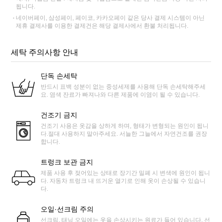
됩니다.
네이버페이, 삼성페이, 페이코, 카카오페이 같은 당사 결제 시스템이 아닌
제휴 결제사를 이용한 결제건은 해당 결제사에서 환불 처리됩니다.
세탁 주의사항 안내
단독 손세탁
반드시 표백 성분이 없는 중성세제를 사용해 단독 손세탁해주세
요. 염색 잔료가 빠져나와 다른 제품에 이염이 될 수 있습니다.
건조기 금지
건조기 사용은 옷감을 상하게 하며, 형태가 변형되는 원인이 됩니
다.절대 사용하지 말아주세요. 서늘한 그늘에서 자연건조를 권장
합니다.
트렁크 보관 금지
제품 사용 후 젖어있는 상태로 장기간 밀폐 시 변색에 원인이 됩니
다. 자동차 트렁크 내 뜨거운 열기로 인해 옷이 손상될 수 있습니
다.
오일·선크림 주의
선크림, 태닝 오일에는 옷을 손상시키는 원료가 들어 있습니다. 선