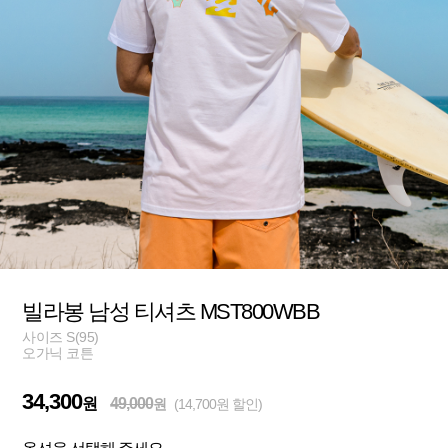
빌라봉 남성 티셔츠 MST800WBB
사이즈 S(95)
오가닉 코튼
34,300
원
49,000
원
(14,700원 할인)