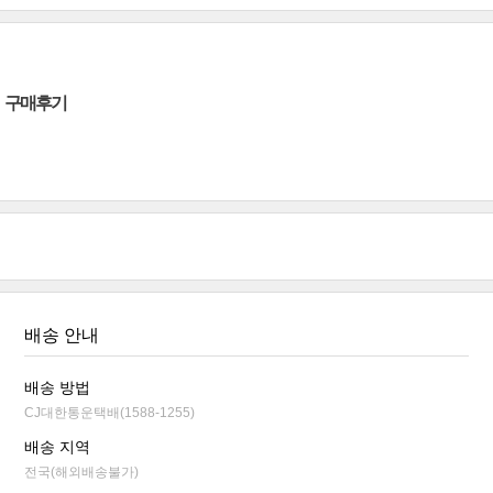
구매후기
배송 안내
배송 방법
CJ대한통운택배(1588-1255)
배송 지역
전국(해외배송불가)