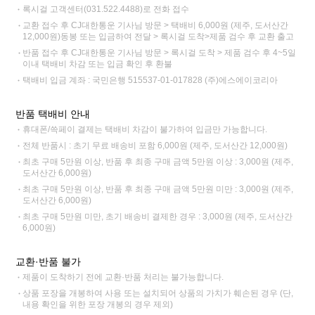
록시걸 고객센터(031.522.4488)로 전화 접수
교환 접수 후 CJ대한통운 기사님 방문 > 택배비 6,000원 (제주, 도서산간
12,000원)동봉 또는 입금하여 전달 > 록시걸 도착>제품 검수 후 교환 출고
반품 접수 후 CJ대한통운 기사님 방문 > 록시걸 도착 > 제품 검수 후 4~5일
이내 택배비 차감 또는 입금 확인 후 환불
택배비 입금 계좌 : 국민은행 515537-01-017828 (주)에스에이코리아
반품 택배비 안내
휴대폰/쓱페이 결제는 택배비 차감이 불가하여 입금만 가능합니다.
전체 반품시 : 초기 무료 배송비 포함 6,000원 (제주, 도서산간 12,000원)
최초 구매 5만원 이상, 반품 후 최종 구매 금액 5만원 이상 : 3,000원 (제주,
도서산간 6,000원)
최초 구매 5만원 이상, 반품 후 최종 구매 금액 5만원 미만 : 3,000원 (제주,
도서산간 6,000원)
최초 구매 5만원 미만, 초기 배송비 결제한 경우 : 3,000원 (제주, 도서산간
6,000원)
교환·반품 불가
제품이 도착하기 전에 교환·반품 처리는 불가능합니다.
상품 포장을 개봉하여 사용 또는 설치되어 상품의 가치가 훼손된 경우 (단,
내용 확인을 위한 포장 개봉의 경우 제외)