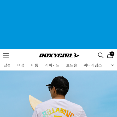
0
로고
메뉴
검색
메뉴
남성
여성
아동
래쉬가드
보드숏
워터레깅스
비치