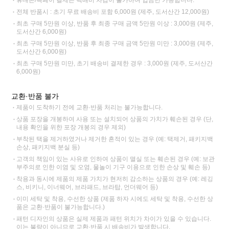
휴대폰/쓱페이 결제는 택배비 차감이 불가하여 입금만 가능합니다.
전체 반품시 : 초기 무료 배송비 포함 6,000원 (제주, 도서산간 12,000원)
최초 구매 5만원 이상, 반품 후 최종 구매 금액 5만원 이상 : 3,000원 (제주,
도서산간 6,000원)
최초 구매 5만원 이상, 반품 후 최종 구매 금액 5만원 미만 : 3,000원 (제주,
도서산간 6,000원)
최초 구매 5만원 미만, 초기 배송비 결제한 경우 : 3,000원 (제주, 도서산간
6,000원)
교환·반품 불가
제품이 도착하기 전에 교환·반품 처리는 불가능합니다.
상품 포장을 개봉하여 사용 또는 설치되어 상품의 가치가 훼손된 경우 (단,
내용 확인을 위한 포장 개봉의 경우 제외)
부착된 택을 제거하였거나 제거한 흔적이 있는 경우 (예: 택제거, 패키지백
손상, 패키지백 분실 등)
고객의 책임이 있는 사유로 인하여 상품이 멸실 또는 훼손된 경우 (예: 보관
부주의로 인한 이염 및 오염, 물놀이 기구 이용으로 인한 손상 및 훼손 등)
착용과 동시에 제품의 제품 가치가 현저히 감소하는 상품의 경우 (예: 레깅
스, 비키니, 이너웨어, 브라패드, 브라탑, 언더웨어 등)
이미 세탁 및 착용, 수선한 상품 (제품 하자 시에도 세탁 및 착용, 수선한 상
품은 교환·반품이 불가능합니다.)
패턴 디자인의 상품은 실제 제품과 패턴 위치가 차이가 있을 수 있습니다.
이는 불량이 아니므로 교환·반품 시 배송비가 발생합니다.