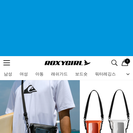
0
로고
메뉴
검색
메뉴
남성
여성
아동
래쉬가드
보드숏
워터레깅스
비치