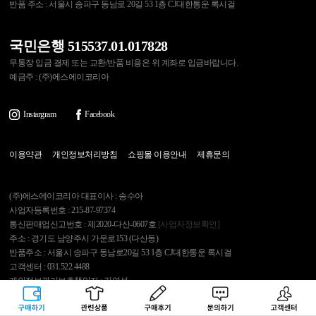
반품 주소 : 서울시 송파구 동남로 20길 53 1층 CJ대한통운 록시걸
국민은행 515537.01.017828
무통장 입금 결제 또는 교환/반품 비용은 위 계좌로 입금바랍니다.
예금주 : (주)에스에이코리아
Instargram
Facebook
이용약관
개인정보처리방침
쇼핑몰 이용안내
제휴문의
(주)에스에이코리아 대표이사 : 송수아
사업자등록번호 : 215-87-97374
통신판매업신고번호 : 제2020-다산-0607호
[사업자정보확인]
주소 : 경기도 남양주시 가운로153 (다산동)
반품주소 : 서울시 송파구 동남로20길 53 1층 CJ대한통운 록시걸
고객센터 : 031.522.4488
개인정보관리보호책임자 : 김영석
구매하기
관련상품
상품후기
문의하기
고객센터
Copyright 2007 Roxygirl.tv Inc. All rights reserved.