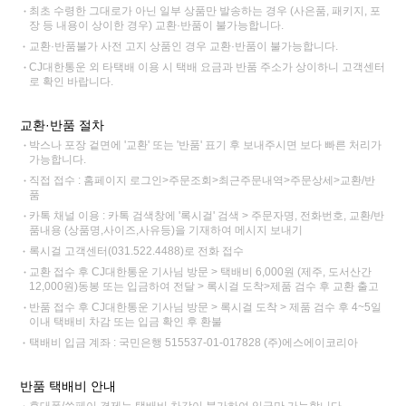
최초 수령한 그대로가 아닌 일부 상품만 발송하는 경우 (사은품, 패키지, 포
장 등 내용이 상이한 경우) 교환·반품이 불가능합니다.
교환·반품불가 사전 고지 상품인 경우 교환·반품이 불가능합니다.
CJ대한통운 외 타택배 이용 시 택배 요금과 반품 주소가 상이하니 고객센터
로 확인 바랍니다.
교환·반품 절차
박스나 포장 겉면에 '교환' 또는 '반품' 표기 후 보내주시면 보다 빠른 처리가
가능합니다.
직접 접수 : 홈페이지 로그인>주문조회>최근주문내역>주문상세>교환/반
품
카톡 채널 이용 : 카톡 검색창에 '록시걸' 검색 > 주문자명, 전화번호, 교환/반
품내용 (상품명,사이즈,사유등)을 기재하여 메시지 보내기
록시걸 고객센터(031.522.4488)로 전화 접수
교환 접수 후 CJ대한통운 기사님 방문 > 택배비 6,000원 (제주, 도서산간
12,000원)동봉 또는 입금하여 전달 > 록시걸 도착>제품 검수 후 교환 출고
반품 접수 후 CJ대한통운 기사님 방문 > 록시걸 도착 > 제품 검수 후 4~5일
이내 택배비 차감 또는 입금 확인 후 환불
택배비 입금 계좌 : 국민은행 515537-01-017828 (주)에스에이코리아
반품 택배비 안내