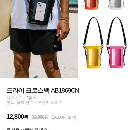
드라이 크로스백 AB1869CN
사이즈 2L / 5컬러
블랙, 핑크,옐로우,오렌지,화이트
12,800
원
32,000
원
(19,200원 할인)