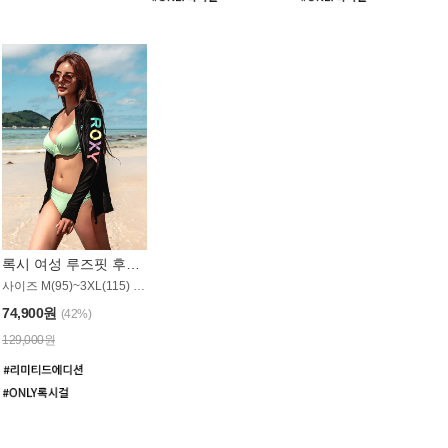
록시 여성 루즈핏 후드 래쉬가드 WT900BRX
사이즈 M(95)~3XL(115) / 롱기장 타입
74,900원
(42%)
129,000원