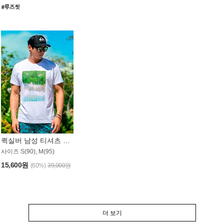
퀵실버 남성 티셔츠 MST357WQS
사이즈 S(90), M(95)
15,600원
(60%)
39,000원
더 보기