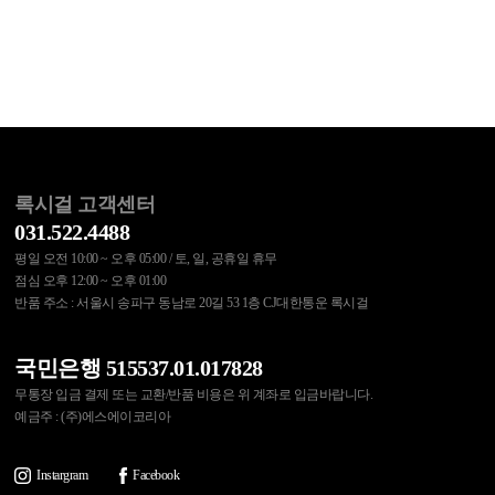
록시걸 고객센터
031.522.4488
평일 오전 10:00 ~ 오후 05:00 / 토, 일, 공휴일 휴무
점심 오후 12:00 ~ 오후 01:00
반품 주소 : 서울시 송파구 동남로 20길 53 1층 CJ대한통운 록시걸
국민은행 515537.01.017828
무통장 입금 결제 또는 교환/반품 비용은 위 계좌로 입금바랍니다.
예금주 : (주)에스에이코리아
Instargram
Facebook