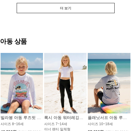
더 보기
아동 상품
빌라봉 아동 루즈핏 래쉬가드 GT813WBB
록시 아동 워터레깅스 GB672BRX
플래닛서프 아동 루즈핏 래쉬가드 UBT009GPS
사이즈 8~16세
사이즈 7~14세
사이즈 10~18세
이너 팬티 일체형