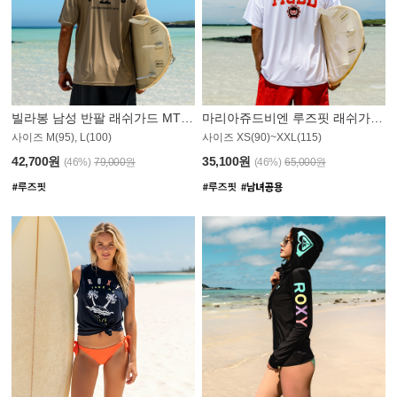
빌라봉 남성 반팔 래쉬가드 MT1082GBB
마리아쥬드비엔 루즈핏 래쉬가드 JMT005W
사이즈 M(95), L(100)
사이즈 XS(90)~XXL(115)
42,700원
35,100원
(46%)
79,000원
(46%)
65,000원
N