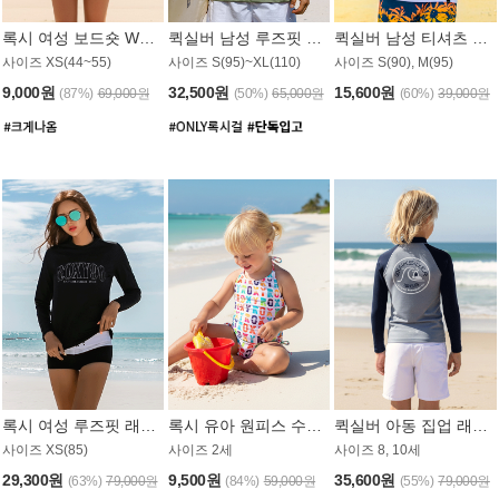
록시 여성 보드숏 WB791PRX
퀵실버 남성 루즈핏 래쉬가드 MT1072GQS
퀵실버 남성 티셔츠 MST356WQS
사이즈 XS(44~55)
사이즈 S(95)~XL(110)
사이즈 S(90), M(95)
9,000원
32,500원
15,600원
(87%)
69,000원
(50%)
65,000원
(60%)
39,000원
록시 여성 루즈핏 래쉬가드 WT909BRX
록시 유아 원피스 수영복 B588W
퀵실버 아동 집업 래쉬가드 BT682LQS
사이즈 XS(85)
사이즈 2세
사이즈 8, 10세
29,300원
9,500원
35,600원
(63%)
79,000원
(84%)
59,000원
(55%)
79,000원