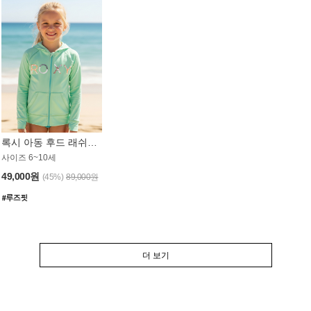
록시 아동 후드 래쉬가드 GT764MRX
사이즈 6~10세
49,000원
(45%)
89,000원
더 보기