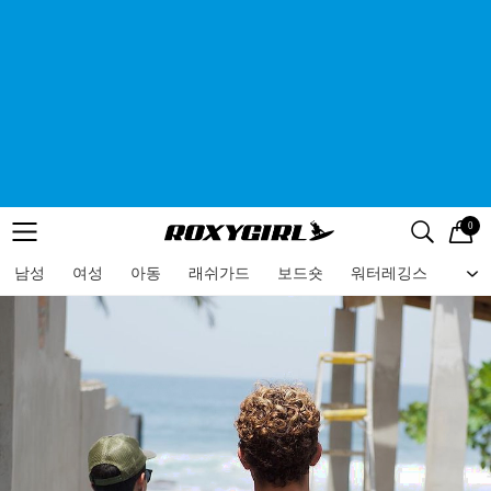
0
로고
메뉴
검색
메뉴
남성
여성
아동
래쉬가드
보드숏
워터레깅스
비치