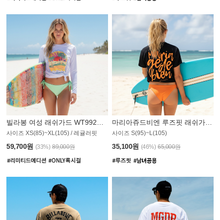
빌라봉 여성 래쉬가드 WT992WBB
마리아쥬드비엔 루즈핏 래쉬가드 JWT013O
사이즈 XS(85)~XL(105) / 레귤러핏
사이즈 S(95)~L(105)
011PS
59,700원
35,100원
(33%)
89,000원
(46%)
65,000원