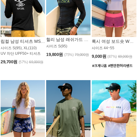
헐리 남성 래쉬가드 MT521CHL
립컬 남성 티셔츠 MST445BRC
록시 여성 보드숏 WB773KRX
사이즈 S(95)
사이즈 S(95), XL(110)
사이즈 44~55
UV 차단 UPF50+ 티셔츠
19,800원
(75%)
79,000원
9,000원
(87%)
69,000원
29,700원
(57%)
69,000원