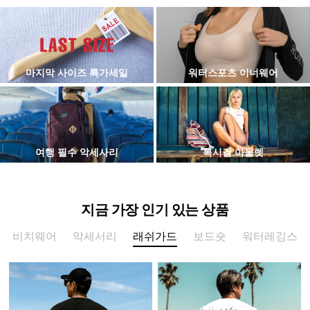
마지막 사이즈 특가세일
워터스포츠 이너웨어
여행 필수 악세사리
록시걸 아울렛
지금 가장 인기 있는 상품
비치웨어
악세서리
래쉬가드
보드숏
워터레깅스