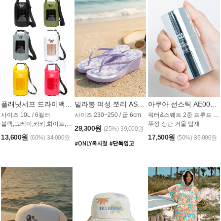
플래닛서프 드라이백 UAB009PS
빌라봉 여성 쪼리 AS1862PBB
아쿠아 선스틱 AE008MG
사이즈 10L / 6컬러
사이즈 230~250 / 굽 6cm
워터&스웨트 2중 프루프 / SPF 50+
블랙,그레이,카키,화이트,옐로우,핑크
뚜껑 상단 거울 탑재
29,300원
(25%)
39,000원
13,600원
17,500원
(60%)
34,000원
(50%)
35,000원