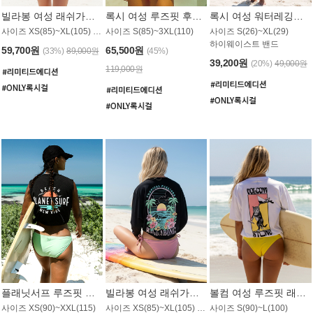
빌라봉 여성 래쉬가드 WT992WBB
록시 여성 루즈핏 후드 래쉬가드 WT556BRX
록시 여성 워터레깅스 WB1016BRX
사이즈 XS(85)~XL(105) / 레귤러핏
사이즈 S(85)~3XL(110)
사이즈 S(26)~XL(29)
하이웨이스트 밴드
59,700원
65,500원
(33%)
89,000원
(45%)
39,200원
(20%)
49,000원
119,000원
플래닛서프 루즈핏 래쉬가드 UWT044BPS
빌라봉 여성 래쉬가드 WT988BBB
볼컴 여성 루즈핏 래쉬가드 MT1005VC
사이즈 XS(90)~XXL(115)
사이즈 XS(85)~XL(105) / 오버핏
사이즈 S(90)~L(100)