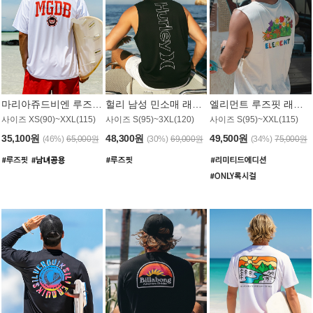
마리아쥬드비엔 루즈핏 래쉬가드 JMT005W
헐리 남성 민소매 래쉬가드 MT1155BHL
엘리먼트 루즈핏 래쉬가드 MT1114WEM
사이즈 XS(90)~XXL(115)
사이즈 S(95)~3XL(120)
사이즈 S(95)~XXL(115)
35,100원
48,300원
49,500원
(46%)
65,000원
(30%)
69,000원
(34%)
75,000원