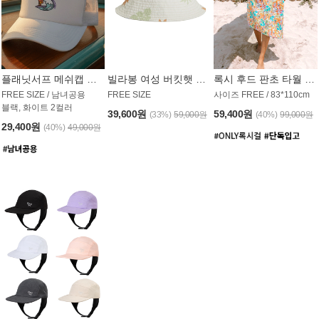
플래닛서프 메쉬캡 모자 UAC008PS
빌라봉 여성 버킷햇 AC1971MBB
록시 후드 판초 타월 AT1765WRX
FREE SIZE / 남녀공용
FREE SIZE
사이즈 FREE / 83*110cm
블랙, 화이트 2컬러
39,600원
59,400원
(33%)
59,000원
(40%)
99,000원
29,400원
(40%)
49,000원