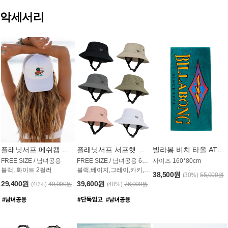
악세서리
플래닛서프 메쉬캡 모자 UAC009PS
플래닛서프 서프햇 모자 UAC002PS
빌라봉 비치 타올 AT1768PBB
FREE SIZE / 남녀공용
FREE SIZE / 남녀공용 6컬러
사이즈 160*80cm
블랙, 화이트 2컬러
블랙,베이지,그레이,카키,핑크,화이트
38,500원
(30%)
55,000원
29,400원
39,600원
(40%)
49,000원
(48%)
76,000원