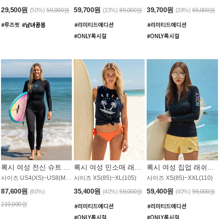
29,500원
59,700원
39,700원
(50%)
59,000원
(33%)
89,000원
(39%)
65,000원
록시 여성 전신 슈트 (4/3mm) WS221KRX
록시 여성 민소매 래쉬가드 WT907BRX
록시 여성 집업 래쉬가드 WT868BRX
사이즈 US4(XS)~US8(M) / 후면 지퍼
사이즈 XS(85)~XL(105)
사이즈 XS(85)~XXL(110)
87,600원
35,400원
59,400원
(60%)
(40%)
59,000원
(40%)
99,000원
219,000원