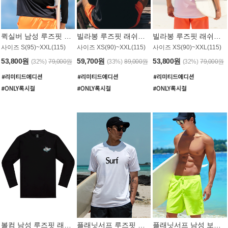
퀵실버 남성 루즈핏 래쉬가드 MT1017BQS
빌라봉 루즈핏 래쉬가드 MT1129BBB
빌라봉 루즈핏 래쉬가드 MT1135WBB
사이즈 S(95)~XXL(115)
사이즈 XS(90)~XXL(115)
사이즈 XS(90)~XXL(115)
53,800원
59,700원
53,800원
(32%)
79,000원
(33%)
89,000원
(32%)
79,000원
볼컴 남성 루즈핏 래쉬가드 MT1008BVC
플래닛서프 루즈핏 래쉬가드 UMT026WPS
플래닛서프 남성 보드숏 UMB002GPS