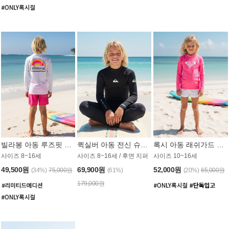
빌라봉 아동 루즈핏 래쉬가드 BT804WBB
퀵실버 아동 전신 슈트 (3/2mm) BS023KQS
록시 아동 래쉬가드 GT815MRX
사이즈 8~16세
사이즈 8~16세 / 후면 지퍼
사이즈 10~16세
49,500원
69,900원
52,000원
(34%)
75,000원
(61%)
(20%)
65,000원
179,000원