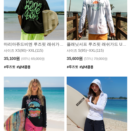
마리아쥬드비엔 루즈핏 래쉬가드 JMT004B
플래닛서프 루즈핏 래쉬가드 UMT008WPS
사이즈 XS(90)~XXL(115)
사이즈 S(95)~XXL(115)
35,100원
35,600원
(46%)
65,000원
(55%)
79,000원