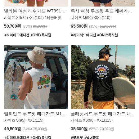
빌라봉 여성 래쉬가드 WT991BBB
록시 여성 루즈핏 후드 래쉬가드 WT555WRX
S
사이즈 XS(85)~XL(105) / 레귤러핏
사이즈 M(90)~3XL(110)
59,700원
65,500원
(33%)
89,000원
(45%)
119,000원
엘리먼트 루즈핏 래쉬가드 MT1114WEM
플래닛서프 루즈핏 래쉬가드 UMT010BPS
사이즈 S(95)~XXL(115)
사이즈 XS(90)~XXL(115)
PS
49,500원
35,600원
(34%)
75,000원
(55%)
79,000원