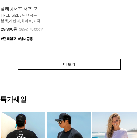
플래닛서프 서프 모자 UAC007PS
FREE SIZE / 남녀공용
블랙,라벤더,화이트,피치,그레이,오트밀 6컬러
29,300원
(63%)
79,000원
더 보기
특가세일