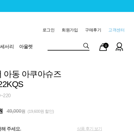
로그인
회원가입
구매후기
고객센터
마이
장바
악세서리
아울렛
0
페이
구니
 아동 아쿠아슈즈
22KQS
~220
원
49,000
원
(19,600원 할인)
상품 후기 보기
해 주세요.