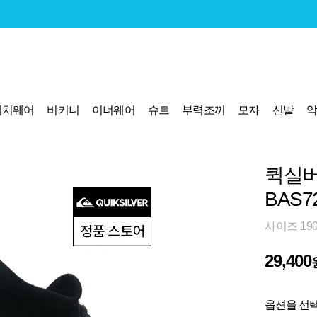
비치웨어
비키니
이너웨어
슈트
부력조끼
모자
신발
퀵실버
BAS7
사이즈 190
29,400
옵션을 선택