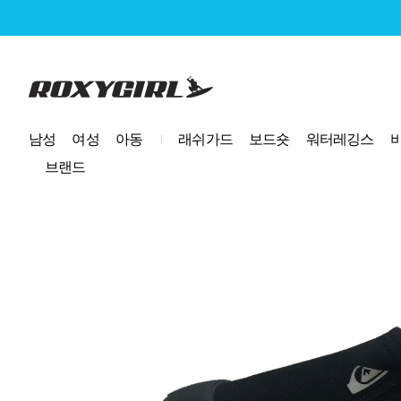
로고
남성
여성
아동
래쉬가드
보드숏
워터레깅스
브랜드