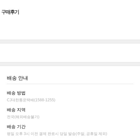
구매후기
배송 안내
배송 방법
CJ대한통운택배(1588-1255)
배송 지역
전국(해외배송불가)
배송 기간
평일 오후 3시 이전 결제 완료시 당일 발송(주말, 공휴일 제외)