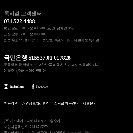
록시걸 고객센터
031.522.4488
평일 오전 10:00 ~ 오후 05:00 / 토, 일, 공휴일 휴무
점심 오후 12:00 ~ 오후 01:00
반품 주소 : 서울시 송파구 동남로 20길 53 1층 CJ대한통운 록시걸
국민은행 515537.01.017828
무통장 입금 결제 또는 교환/반품 비용은 위 계좌로 입금바랍니다.
예금주 : (주)에스에이코리아
Instargram
Facebook
이용약관
개인정보처리방침
쇼핑몰 이용안내
제휴문의
(주)에스에이코리아 대표이사 : 송수아
사업자등록번호 : 215-87-97374
통신판매업신고번호 : 제2020-다산-0607호
[사업자정보확인]