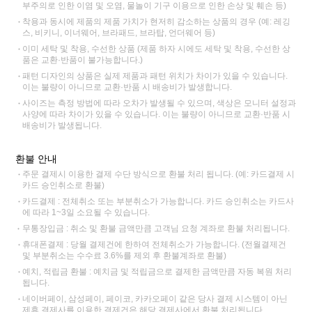
부주의로 인한 이염 및 오염, 물놀이 기구 이용으로 인한 손상 및 훼손 등)
착용과 동시에 제품의 제품 가치가 현저히 감소하는 상품의 경우 (예: 레깅
스, 비키니, 이너웨어, 브라패드, 브라탑, 언더웨어 등)
이미 세탁 및 착용, 수선한 상품 (제품 하자 시에도 세탁 및 착용, 수선한 상
품은 교환·반품이 불가능합니다.)
패턴 디자인의 상품은 실제 제품과 패턴 위치가 차이가 있을 수 있습니다.
이는 불량이 아니므로 교환·반품 시 배송비가 발생합니다.
사이즈는 측정 방법에 따라 오차가 발생될 수 있으며, 색상은 모니터 설정과
사양에 따라 차이가 있을 수 있습니다. 이는 불량이 아니므로 교환·반품 시
배송비가 발생됩니다.
환불 안내
주문 결제시 이용한 결제 수단 방식으로 환불 처리 됩니다. (예: 카드결제 시
카드 승인취소로 환불)
카드결제 : 전체취소 또는 부분취소가 가능합니다. 카드 승인취소는 카드사
에 따라 1~3일 소요될 수 있습니다.
무통장입금 : 취소 및 환불 금액만큼 고객님 요청 계좌로 환불 처리됩니다.
휴대폰결제 : 당월 결제건에 한하여 전체취소가 가능합니다. (전월결제건
및 부분취소는 수수료 3.6%를 제외 후 환불계좌로 환불)
예치, 적립금 환불 : 예치금 및 적립금으로 결제한 금액만큼 자동 복원 처리
됩니다.
네이버페이, 삼성페이, 페이코, 카카오페이 같은 당사 결제 시스템이 아닌
제휴 결제사를 이용한 결제건은 해당 결제사에서 환불 처리됩니다.