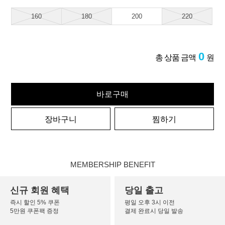
160
180
200
220
0
총 상품 금액
원
바로구매
장바구니
찜하기
MEMBERSHIP BENEFIT
신규 회원 혜택
당일 출고
즉시 할인 5% 쿠폰
평일 오후 3시 이전
5만원 쿠폰팩 증정
결제 완료시 당일 발송