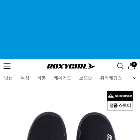
0
로고
메뉴
검색
메뉴
남성
여성
아동
래쉬가드
보드숏
워터레깅스
비치