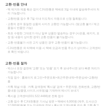
교환·반품 안내
택 제거와 제품 훼손 없이 CJ대한통운 택배로 3일 이내에 발송해주셔야 처
리 가능합니다.
교환/반품 접수 후 7일 이내 미도착시 자동으로 신청 철회됩니다.
교환의 경우 동일한 상품의 사이즈 교환만 가능합니다. (맞교환 불가 / 재고
품절시 반품만 가능)
최초 수령한 그대로가 아닌 일부 상품만 발송하는 경우 (사은품, 패키지, 포
장 등 내용이 상이한 경우) 교환·반품이 불가능합니다.
교환·반품불가 사전 고지 상품인 경우 교환·반품이 불가능합니다.
CJ대한통운 외 타택배 이용 시 택배 요금과 반품 주소가 상이하니 고객센터
로 확인 바랍니다.
교환·반품 절차
박스나 포장 겉면에 '교환' 또는 '반품' 표기 후 보내주시면 보다 빠른 처리가
가능합니다.
직접 접수 : 홈페이지 로그인>주문조회>최근주문내역>주문상세>교환/반
품
카톡 채널 이용 : 카톡 검색창에 '록시걸' 검색 > 주문자명, 전화번호, 교환/반
품내용 (상품명,사이즈,사유등)을 기재하여 메시지 보내기
록시걸 고객센터(031.522.4488)로 전화 접수
교환 접수 후 CJ대한통운 기사님 방문 > 택배비 6,000원 (제주, 도서산간
12,000원)동봉 또는 입금하여 전달 > 록시걸 도착>제품 검수 후 교환 출고