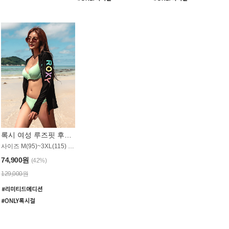
록시 여성 루즈핏 후드 래쉬가드 WT900BRX
사이즈 M(95)~3XL(115) / 롱기장 타입
74,900원
(42%)
129,000원