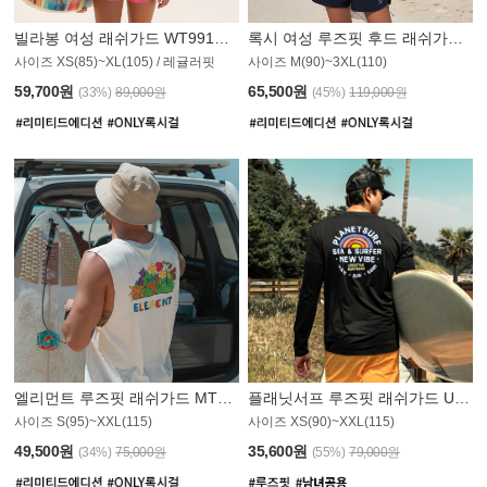
빌라봉 여성 래쉬가드 WT991BBB
록시 여성 루즈핏 후드 래쉬가드 WT555WRX
S
사이즈 XS(85)~XL(105) / 레귤러핏
사이즈 M(90)~3XL(110)
59,700원
65,500원
(33%)
89,000원
(45%)
119,000원
엘리먼트 루즈핏 래쉬가드 MT1114WEM
플래닛서프 루즈핏 래쉬가드 UMT010BPS
사이즈 S(95)~XXL(115)
사이즈 XS(90)~XXL(115)
PS
49,500원
35,600원
(34%)
75,000원
(55%)
79,000원