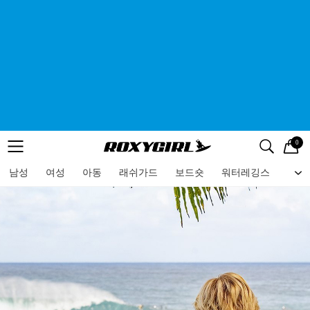
0
로고
메뉴
검색
메뉴
남성
여성
아동
래쉬가드
보드숏
워터레깅스
비치