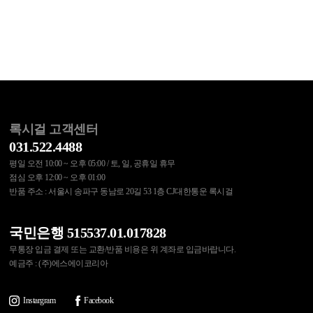
록시걸 고객센터
031.522.4488
평일 오전 10:00 ~ 오후 05:00 / 토, 일, 공휴일 휴무
점심 오후 12:00 ~ 오후 01:00
반품 주소 : 서울시 송파구 동남로 20길 53 1층 CJ대한통운 록시걸
국민은행 515537.01.017828
무통장 입금 결제 또는 교환/반품 비용은 위 계좌로 입금바랍니다.
예금주 : (주)에스에이코리아
Instargram
Facebook