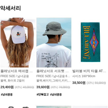
악세서리
플래닛서프 메쉬캡 모자 UAC009PS
플래닛서프 서프햇 모자 UAC002PS
빌라봉 비치 타올 AT1768PBB
FREE SIZE / 남녀공용
FREE SIZE / 남녀공용 6컬러
사이즈 160*80cm
블랙, 화이트 2컬러
블랙,베이지,그레이,카키,핑크,화이트
38,500원
(30%)
55,000원
29,400원
39,600원
(40%)
49,000원
(48%)
76,000원