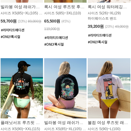
빌라봉 여성 래쉬가드 WT992WBB
록시 여성 루즈핏 후드 래쉬가드 WT556BRX
록시 여성 워터레깅스 WB1016BRX
사이즈 XS(85)~XL(105) / 레귤러핏
사이즈 S(85)~3XL(110)
사이즈 S(26)~XL(29)
하이웨이스트 밴드
59,700원
65,500원
(33%)
89,000원
(45%)
39,200원
(20%)
49,000원
119,000원
플래닛서프 루즈핏 래쉬가드 UWT044BPS
빌라봉 여성 래쉬가드 WT988BBB
볼컴 여성 루즈핏 래쉬가드 MT1005VC
사이즈 XS(90)~XXL(115)
사이즈 XS(85)~XL(105) / 오버핏
사이즈 S(90)~L(100)