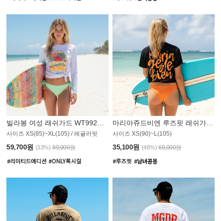
빌라봉 여성 래쉬가드 WT992WBB
마리아쥬드비엔 루즈핏 래쉬가드 JWT013O
사이즈 XS(85)~XL(105) / 레귤러핏
사이즈 XS(90)~L(105)
011PS
59,700원
35,100원
(33%)
89,000원
(46%)
65,000원