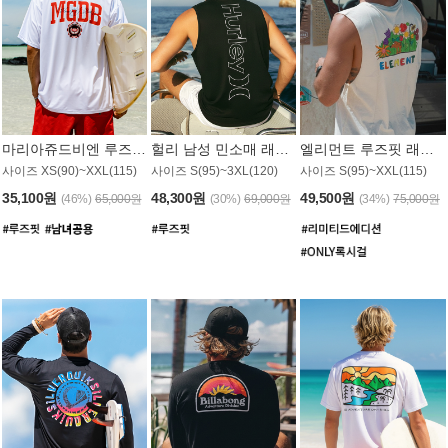
마리아쥬드비엔 루즈핏 래쉬가드 JMT005W
헐리 남성 민소매 래쉬가드 MT1155BHL
엘리먼트 루즈핏 래쉬가드 MT1114WEM
사이즈 XS(90)~XXL(115)
사이즈 S(95)~3XL(120)
사이즈 S(95)~XXL(115)
35,100원
48,300원
49,500원
(46%)
65,000원
(30%)
69,000원
(34%)
75,000원