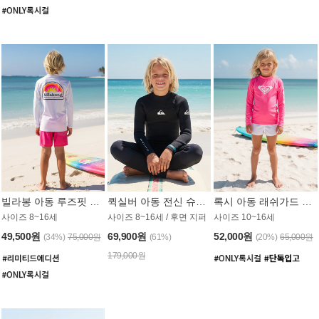
빌라봉 아동 루즈핏 래쉬가드 BT804WBB
퀵실버 아동 전신 슈트 (3/2mm) BS023KQS
록시 아동 래쉬가드 GT815MRX
사이즈 8~16세
사이즈 8~16세 / 후면 지퍼
사이즈 10~16세
49,500원
69,900원
52,000원
(34%)
75,000원
(61%)
(20%)
65,000원
179,000원