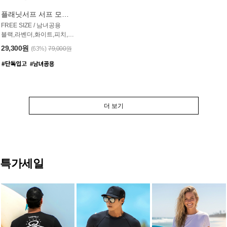
플래닛서프 서프 모자 UAC007PS
FREE SIZE / 남녀공용
블랙,라벤더,화이트,피치,그레이,오트밀 6컬러
29,300원
(63%)
79,000원
더 보기
특가세일