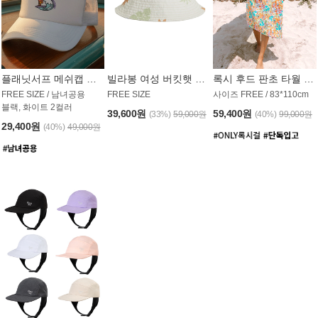
플래닛서프 메쉬캡 모자 UAC008PS
빌라봉 여성 버킷햇 AC1971MBB
록시 후드 판초 타월 AT1765WRX
FREE SIZE / 남녀공용
FREE SIZE
사이즈 FREE / 83*110cm
블랙, 화이트 2컬러
39,600원
59,400원
(33%)
59,000원
(40%)
99,000원
29,400원
(40%)
49,000원