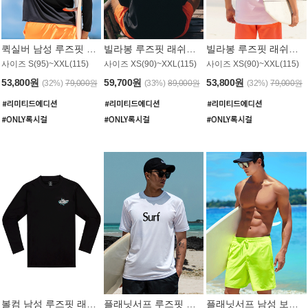
퀵실버 남성 루즈핏 래쉬가드 MT1017BQS
빌라봉 루즈핏 래쉬가드 MT1129BBB
빌라봉 루즈핏 래쉬가드 MT1135WBB
사이즈 S(95)~XXL(115)
사이즈 XS(90)~XXL(115)
사이즈 XS(90)~XXL(115)
53,800원
59,700원
53,800원
(32%)
79,000원
(33%)
89,000원
(32%)
79,000원
볼컴 남성 루즈핏 래쉬가드 MT1008BVC
플래닛서프 루즈핏 래쉬가드 UMT026WPS
플래닛서프 남성 보드숏 UMB002GPS