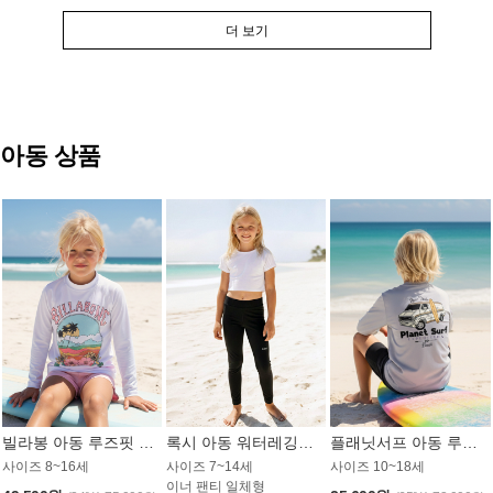
더 보기
아동 상품
빌라봉 아동 루즈핏 래쉬가드 GT813WBB
록시 아동 워터레깅스 GB672BRX
플래닛서프 아동 루즈핏 래쉬가드 UBT009GPS
사이즈 8~16세
사이즈 7~14세
사이즈 10~18세
이너 팬티 일체형