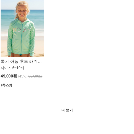
록시 아동 후드 래쉬가드 GT764MRX
사이즈 6~10세
49,000원
(45%)
89,000원
더 보기