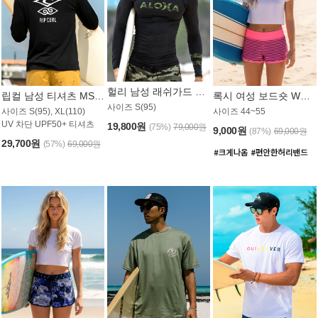
헐리 남성 래쉬가드 MT521CHL
립컬 남성 티셔츠 MST445BRC
록시 여성 보드숏 WB773KRX
사이즈 S(95)
사이즈 S(95), XL(110)
사이즈 44~55
UV 차단 UPF50+ 티셔츠
19,800원
(75%)
79,000원
9,000원
(87%)
69,000원
29,700원
(57%)
69,000원