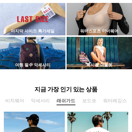
마지막 사이즈 특가세일
워터스포츠 이너웨어
여행 필수 악세사리
록시걸 아울렛
지금 가장 인기 있는 상품
비치웨어
악세서리
래쉬가드
보드숏
워터레깅스