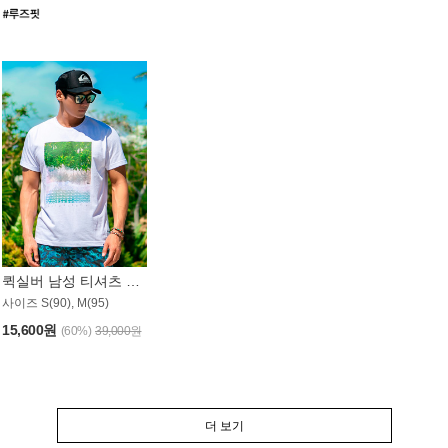
퀵실버 남성 티셔츠 MST357WQS
사이즈 S(90), M(95)
15,600원
(60%)
39,000원
더 보기