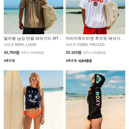
빌라봉 남성 반팔 래쉬가드 MT1082GBB
마리아쥬드비엔 루즈핏 래쉬가드 JMT005W
사이즈 M(95), L(100)
사이즈 XS(90)~XXL(115)
42,700원
35,100원
(46%)
79,000원
(46%)
65,000원
N