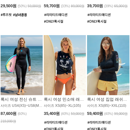
29,500원
59,700원
39,700원
(50%)
59,000원
(33%)
89,000원
(39%)
65,000원
록시 여성 전신 슈트 (4/3mm) WS221KRX
록시 여성 민소매 래쉬가드 WT907BRX
록시 여성 집업 래쉬가드 WT868BRX
사이즈 US4(XS)~US8(M) / 후면 지퍼
사이즈 XS(85)~XL(105)
사이즈 XS(85)~XXL(110)
87,600원
35,400원
59,400원
(60%)
(40%)
59,000원
(40%)
99,000원
219,000원