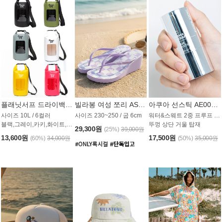
플래닛서프 드라이백 UAB009PS
빌라봉 여성 쪼리 AS1862PBB
아쿠아 선스틱 AE008MG
사이즈 10L / 6컬러
사이즈 230~250 / 굽 6cm
워터&스웨트 2중 프루프 / SPF 50+
블랙,그레이,카키,화이트,옐로우,핑크
뚜껑 상단 거울 탑재
29,300원
(25%)
39,000원
13,600원
17,500원
(60%)
34,000원
(50%)
35,000원