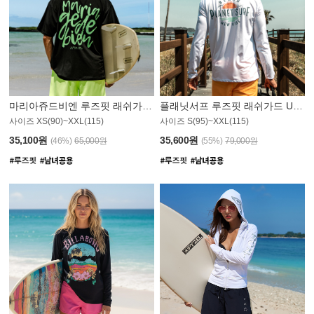
마리아쥬드비엔 루즈핏 래쉬가드 JMT004B
플래닛서프 루즈핏 래쉬가드 UMT008WPS
사이즈 XS(90)~XXL(115)
사이즈 S(95)~XXL(115)
35,100원
35,600원
(46%)
65,000원
(55%)
79,000원