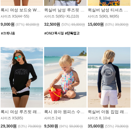
록시 여성 보드숏 WB791PRX
퀵실버 남성 루즈핏 래쉬가드 MT1072GQS
퀵실버 남성 티셔츠 MST356WQS
사이즈 XS(44~55)
사이즈 S(95)~XL(110)
사이즈 S(90), M(95)
9,000원
32,500원
15,600원
(87%)
69,000원
(50%)
65,000원
(60%)
39,000원
록시 여성 루즈핏 래쉬가드 WT909BRX
록시 유아 원피스 수영복 B588W
퀵실버 아동 집업 래쉬가드 BT682LQS
사이즈 XS(85)
사이즈 2세
사이즈 8, 10세
29,300원
9,500원
35,600원
(63%)
79,000원
(84%)
59,000원
(55%)
79,000원