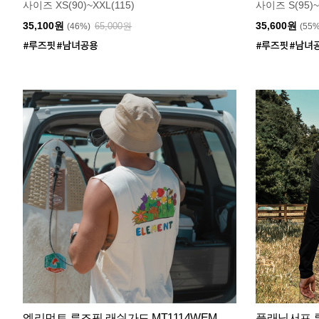
사이즈 XS(90)~XXL(115)
사이즈 S(95)~
35,100원
35,600원
65,000원
(46%)
(55
엘리먼트 루즈핏 래쉬가드 MT1114WEM
플래닛서프 루