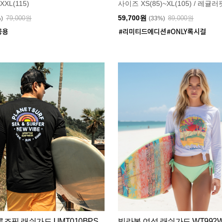
XXL(115)
사이즈 XS(85)~XL(105) / 레귤러
59,700원
79,000원
89,000원
%)
(33%)
즈핏 래쉬가드 UMT010BPS
빌라봉 여성 래쉬가드 WT992