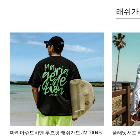
래쉬가
마리아쥬드비엔 루즈핏 래쉬가드 JMT004B
플래닛서프 루