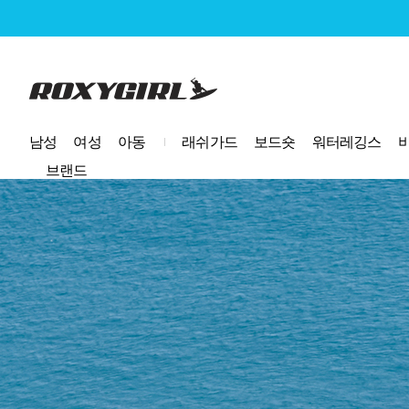
로고
남성
여성
아동
래쉬가드
보드숏
워터레깅스
브랜드