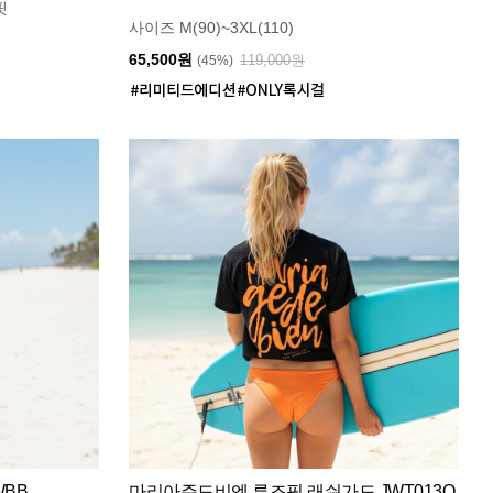
핏
사이즈 M(90)~3XL(110)
65,500원
119,000원
(45%)
WBB
마리아쥬드비엔 루즈핏 래쉬가드 JWT013O