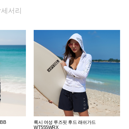
악세서리
BB
록시 여성 루즈핏 후드 래쉬가드
WT555WRX