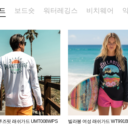
드
보드숏
워터레깅스
비치웨어
즈핏 래쉬가드 UMT008WPS
빌라봉 여성 래쉬가드 WT991B