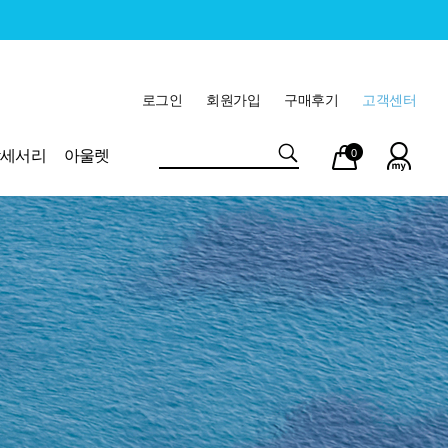
로그인
회원가입
구매후기
고객센터
마이
장바
악세서리
아울렛
0
페이
구니